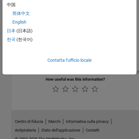
Control whether structure arguments are passed by reference or
中国
by value.
简体中文
Name C Structure Type to Use with Global Structure Variable
English
Use
to define a type object for a global
coder.cstructname
日本
(日本語)
structure.
한국
(한국어)
Esempi in primo piano
Generate Standalone C Code for Array of Structures
Contatta l’ufficio locale
Generate code for a MATLAB function that uses a structure array.
Apri live script
How useful was this information?
Centro di fiducia
Marchi
Informativa sulla privacy
Antipirateria
Stato dell'applicazione
Contatti
© 1994-2026 The MathWorks, Inc.