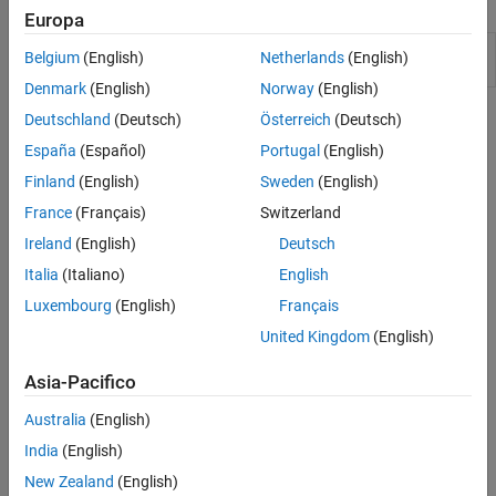
Funzioni
Tabelle
Europa
Array categorici
Name generated or externally defined
coder.cstructname
Array di data e ora
Belgium
(English)
Netherlands
(English)
structure type in C or C++ code
Array di durata
Denmark
(English)
Norway
(English)
Tabelle orario
Argomenti
Deutschland
(Deutsch)
Österreich
(Deutsch)
Enumerazioni
España
(Español)
Portugal
(English)
Classi di MATLAB
Definizione della struttura per la generazione di codice
Finland
(English)
Sweden
(English)
Utilizzare strutture nel codice MATLAB destinato alla generazione
Handle della funzione
di codice.
France
(Français)
Switzerland
Dizionari
Array di Deep Learning
Ireland
(English)
Deutsch
Italia
(Italiano)
English
Structure Limitations for Code Generation
Luxembourg
(English)
Français
Adhere to code generation restrictions for structures.
United Kingdom
(English)
Asia-Pacifico
Australia
(English)
Pass Structure Arguments by Reference or by Value in
India
(English)
Standalone Code
New Zealand
(English)