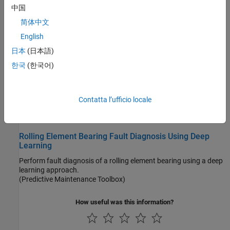
robot modeled in
Simscape™ Multibody™
.
中国
(Reinforcement Learning Toolbox)
简体中文
Generate Synthetic Signals Using Conditional GAN
English
Use a conditional generative adversarial network to produce
日本
(日本語)
synthetic signals.
(Signal Processing Toolbox)
한국
(한국어)
Chemical Process Fault Detection Using Deep Learning
Use simulation data to train a neural network than can detect
Contatta l’ufficio locale
faults in a chemical process.
(Predictive Maintenance Toolbox)
Rolling Element Bearing Fault Diagnosis Using Deep
Learning
Perform fault diagnosis of a rolling element bearing using a deep
learning approach.
(Predictive Maintenance Toolbox)
How useful was this information?