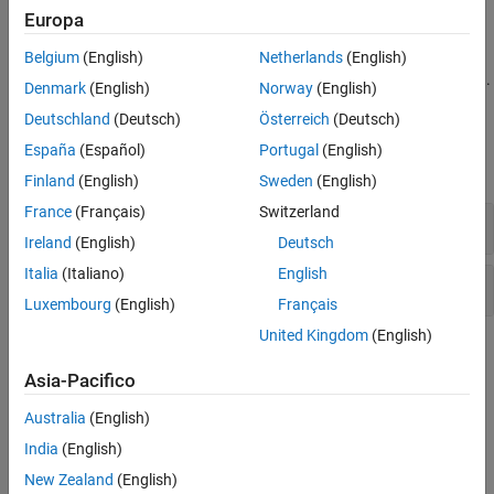
e contribuire a garantire che anche le previsioni dei modelli
Europa
rispettino tali leggi e principi. Ad esempio, è possibile addestrare
una rete neurale che modella il trasferimento di calore utilizzando
Belgium
(English)
Netherlands
(English)
una funzione di perdita che incorpora le leggi della termodinamica.
Denmark
(English)
Norway
(English)
Deutschland
(Deutsch)
Österreich
(Deutsch)
Funzioni
España
(Español)
Portugal
(English)
espandi tutto
Finland
(English)
Sweden
(English)
France
(Français)
Switzerland
Livelli della rete neurale
Ireland
(English)
Deutsch
Italia
(Italiano)
English
Differenziazione automatica
Luxembourg
(English)
Français
United Kingdom
(English)
Argomenti
Asia-Pacifico
Solve PDE Using Fourier Neural Operator
This example shows how to train a Fourier neural operator (FNO)
Australia
(English)
neural network that outputs the solution of a partial differential
India
(English)
equation (PDE).
New Zealand
(English)