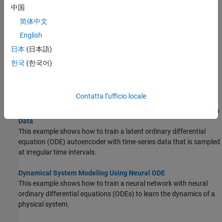
Solve PDE Using Physics-Informed Neural Network
中国
This example shows how to train a physics-informed neural
简体中文
network (PINN) to predict the solutions of a partial differential
English
equation (PDE).
日本
(日本語)
Solve ODE Using Physics-Informed Neural Network
한국
(한국어)
This example shows how to train a physics-informed neural
network (PINN) to predict the solutions of an ordinary differential
equation (ODE).
Contatta l’ufficio locale
Train Latent ODE Network with Irregularly Sampled Time-Series
Data
This example shows how to train a latent ordinary differential
equation (ODE) autoencoder with time-series data that is sampled
at irregular time intervals.
Dynamical System Modeling Using Neural ODE
This example shows how to train a neural network with neural
ordinary differential equations (ODEs) to learn the dynamics of a
physical system.