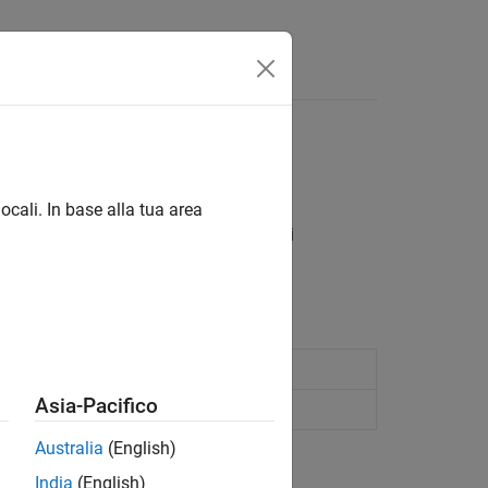
isposte
azioni
MATLAB
ocali. In base alla tua area
x™ per generare codice HDL per le reti
®
sui dispositivi Xilinx
FPGA e SoC.
earning neural network
Asia-Pacifico
rkflow deployment
Australia
(English)
India
(English)