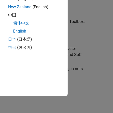
New Zealand
(English)
中国
can be generated by Deep Learning HDL Toolbox.
简体中文
English
日本
(日本語)
oC
(Deep Learning HDL Toolbox)
한국
(한국어)
object that has a handwritten character
low
box™ Support Package for Intel® FPGA and SoC.
etect defects in objects such as hexagon nuts.
ion?