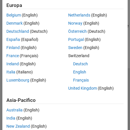
Analisi del codice
Europa
Creazione di eseguibili accelerati
Funzioni supportate per la generazione di
Creare il codice compilato e definirne le funzionalità
codice
Belgium
(English)
Netherlands
(English)
Analisi del codice
Denmark
(English)
Norway
(English)
Verificare gli algoritmi in virgola fissa per l'accelerazione del codice
Deutschland
(Deutsch)
Österreich
(Deutsch)
How useful was this information?
España
(Español)
Portugal
(English)
Finland
(English)
Sweden
(English)
France
(Français)
Switzerland
Ireland
(English)
Deutsch
Italia
(Italiano)
English
Centro di fiducia
Marchi
Informativa sulla privacy
Luxembourg
(English)
Français
Antipirateria
Stato dell'applicazione
Contatti
United Kingdom
(English)
© 1994-2026 The MathWorks, Inc.
Asia-Pacifico
Australia
(English)
Seleziona u
Italia
India
(English)
New Zealand
(English)