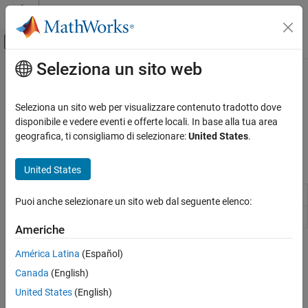
Vai al contenuto
MATLAB Help Center
Attiva/disattiva menu di navigazione off
Seleziona un sito web
Contenuto principale
Pagina iniziale della documentazione
File con interlacciamento di banda
MATLAB
Seleziona un sito web per visualizzare contenuto tradotto dove
Importazione dei dati e analisi
Dati con interlacciamento di banda
disponibile e vedere eventi e offerte locali. In base alla tua area
Importazione ed esportazione di dati
Leggere o scrivere dati interlacciati per bande.
geografica, ti consigliamo di selezionare:
United States
.
Formati di file standard
Funzioni
Dati scientifici
United States
Categoria
Read band-interleaved data from binary file
multibandread
Puoi anche selezionare un sito web dal seguente elenco:
File NetCDF
Write band-interleaved data to file
multibandwrite
File HDF5
Americhe
File HDF4
How useful was this information?
América Latina
(Español)
File FITS
Canada
(English)
File con interlacciamento di banda
File CDF
United States
(English)