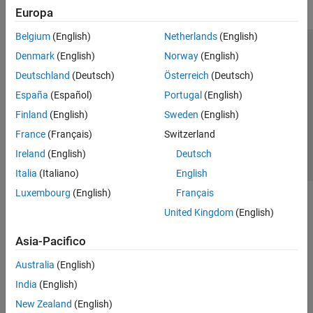
Europa
Belgium
(English)
Netherlands
(English)
Centro di fiducia
Marchi
Informativa sulla privacy
Denmark
(English)
Norway
(English)
Antipirateria
Stato dell'applicazione
Contatti
Deutschland
(Deutsch)
Österreich
(Deutsch)
© 1994-2026 The MathWorks, Inc.
España
(Español)
Portugal
(English)
Finland
(English)
Sweden
(English)
Seleziona u
Italia
France
(Français)
Switzerland
Ireland
(English)
Deutsch
Italia
(Italiano)
English
Luxembourg
(English)
Français
United Kingdom
(English)
Asia-Pacifico
Australia
(English)
India
(English)
New Zealand
(English)