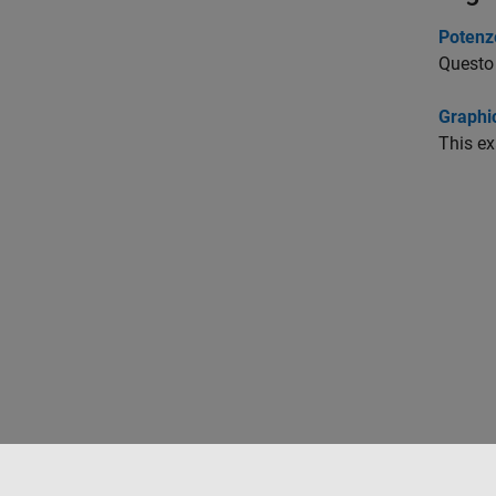
Potenz
Questo 
Graphi
This ex