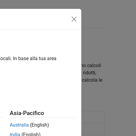
ocali. In base alla tua area
altre funzioni correlate che consentono calcoli
rrotondamento numerico in argomenti ridotti,
queste funzioni ai numeri reali.
calcola le
nthroot
calcolano le potenze di due.
ow2
Asia-Pacifico
Australia
(English)
India
(English)