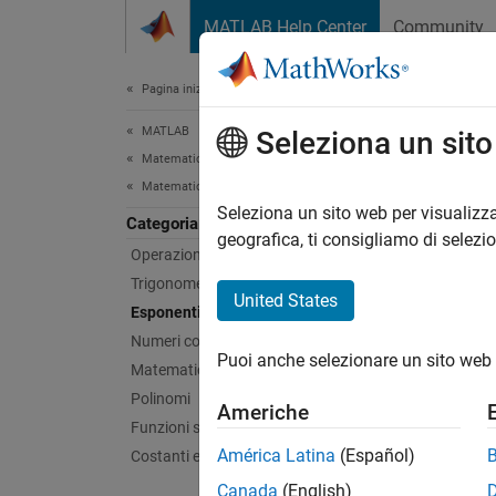
Vai al contenuto
MATLAB Help Center
Community
Document
Pagina iniziale della documentazione
MATLAB
Espo
Seleziona un sit
Matematica
Matematica elementare
Funzion
Seleziona un sito web per visualizza
Categoria
Oltre 
geografica, ti consigliamo di selezi
Operazioni aritmetiche
numeric
Trigonometria
mentre 
United States
Esponenti e logaritmi
radici 
Numeri complessi
Puoi anche selezionare un sito web 
Funz
Matematica discreta
Polinomi
Americhe
Funzioni speciali
exp
América Latina
(Español)
Costanti e matrici di prova
expm
Canada
(English)