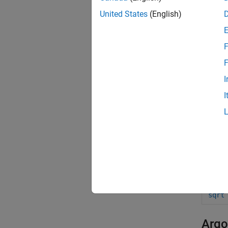
log
United States
(English)
log1
log1
F
F
log2
I
next
I
nthr
pow2
real
real
real
sqrt
Argo