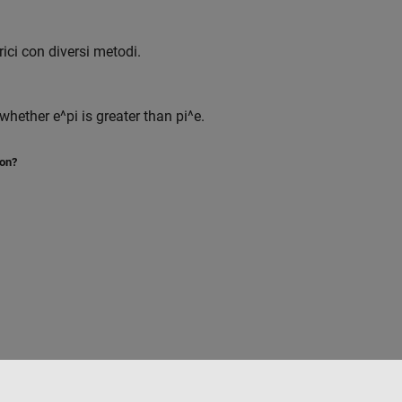
ci con diversi metodi.
hether e^pi is greater than pi^e.
ion?