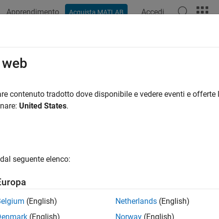
Apprendimento
Accedi
Acquista MATLAB
azione
Esempi
Funzioni
App
Video
Risposte
nenti e logaritmi
o web
i esponenziali, logaritmiche, di potenze e di radici
re contenuto tradotto dove disponibile e vedere eventi e offerte l
®
a funzioni comuni come
e
, MATLAB
dispone di numerose 
onare:
United States
.
exp
log
i flessibili. Le funzioni
e
compensano gli errore di a
expm1
log1p
le funzioni
,
e
limitano l’intervallo di 
reallog
realpow
realsqrt
di qualsiasi ordine, mentre le funzioni specializzate
e
pow2
nextp
dal seguente elenco:
ioni
Europa
Esponenziale
Belgium
(English)
Netherlands
(English)
Compute
accurately for small
1
exp(X)-1
X
Denmark
(English)
Norway
(English)