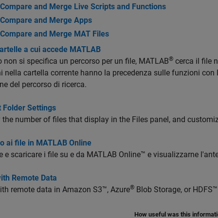
Compare and Merge Live Scripts and Functions
Compare and Merge Apps
Compare and Merge MAT Files
cartelle a cui accede MATLAB
®
non si specifica un percorso per un file, MATLAB
cerca il file 
i nella cartella corrente hanno la precedenza sulle funzioni con l
ne del percorso di ricerca.
 Folder Settings
 the number of files that display in the Files panel, and customi
o ai file in MATLAB Online
e e scaricare i file su e da
MATLAB Online™
e visualizzarne l'ant
ith Remote Data
®
ith remote data in Amazon S3™, Azure
Blob Storage, or HDFS™
How useful was this informat