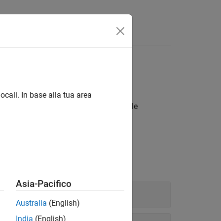
ocali. In base alla tua area
, gestire i file e le cartelle e aprire i file
s
.
Asia-Pacifico
Australia
(English)
India
(English)