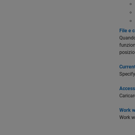
File e 
Quando 
funzion
posizio
Current
Specify
Access
Caricar
Work w
Work w