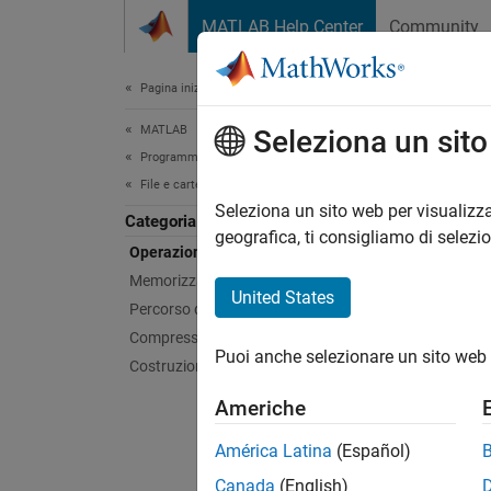
Vai al contenuto
MATLAB Help Center
Community
Document
Pagina iniziale della documentazione
MATLAB
Oper
Seleziona un sit
Programmazione
File e cartelle
Trovare
Seleziona un sito web per visualizza
Categoria
Utilizza
geografica, ti consigliamo di selezi
Operazioni sui file
specifi
Memorizzazione di file nel cloud
United States
Percorso di ricerca
Funz
Compressione del file
Puoi anche selezionare un sito web 
espandi
Costruzione del nome del file
Americhe
I
América Latina
(Español)
Canada
(English)