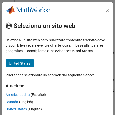
Vai al contenuto
MATLAB Help Center
Attiva/disattiva menu di navigazione off
Seleziona un sito web
Contenuto principale
Pagina iniziale della documentazione
Use
MATLAB
Engine Workspace in
Python
MATLAB
Seleziona un sito web per visualizzare contenuto tradotto dove
External Language Interfaces
disponibile e vedere eventi e offerte locali. In base alla tua area
Python with MATLAB
geografica, ti consigliamo di selezionare:
United States
.
®
This example shows how to add variables to the MATLAB
engine
Call MATLAB from Python
®
workspace in Python
.
United States
Use MATLAB Engine Workspace in Python
When you start the engine, it provides an interface to a collection
ON THIS PAGE
of all MATLAB variables. This collection, named
, is
workspace
Puoi anche selezionare un sito web dal seguente elenco:
implemented as a Python dictionary that is attached to the engine.
See Also
The name of each MATLAB variable becomes a key in the
Americhe
dictionary. The keys in
must be valid MATLAB
workspace
workspace
América Latina
(Español)
identifiers (for example, you cannot use numbers as keys). You
can add variables to the engine workspace in Python, and then
Canada
(English)
you can use the variables in MATLAB functions.
United States
(English)