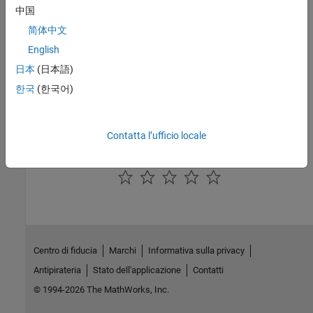
Configure Multiple Ryze Tello drones
中国
Configure
Ryze Tello
drone in the station mode for multi-drone
简体中文
workflow.
English
Risoluzione dei problemi
日本
(日本語)
한국
(한국어)
Factory Reset of Ryze Tello Drone
Perform factory reset of
Ryze Tello
drone if you encounter
connection problems repeatedly.
Contatta l’ufficio locale
How useful was this information?
Centro di fiducia
Marchi
Informativa sulla privacy
Antipirateria
Stato dell'applicazione
Contatti
© 1994-2026 The MathWorks, Inc.