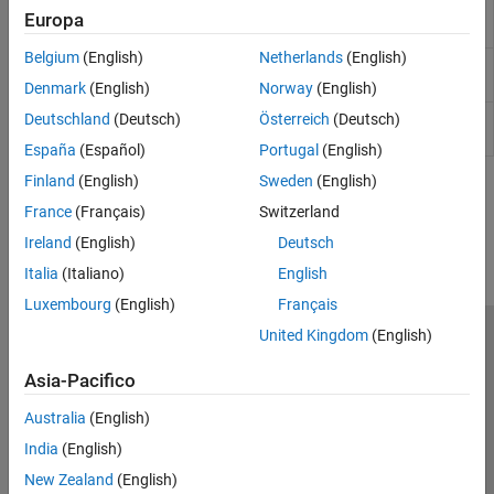
Ideal Rotational
Motion sensor in mechanical
Europa
Motion Sensor
rotational systems
Belgium
(English)
Netherlands
(English)
Ideal Torque Sensor
Sensore di coppia nei sistemi
meccanici rotazionali
Denmark
(English)
Norway
(English)
Ideal Translational
Motion sensor in mechanical
Deutschland
(Deutsch)
Österreich
(Deutsch)
Motion Sensor
translational systems
España
(Español)
Portugal
(English)
Finland
(English)
Sweden
(English)
How useful was this information?
France
(Français)
Switzerland
Ireland
(English)
Deutsch
Italia
(Italiano)
English
Luxembourg
(English)
Français
United Kingdom
(English)
Centro di fiducia
Marchi
Informativa sulla privacy
Antipirateria
Stato dell'applicazione
Contatti
Asia-Pacifico
© 1994-2026 The MathWorks, Inc.
Australia
(English)
India
(English)
Seleziona u
Italia
New Zealand
(English)