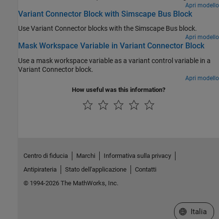
simulation without having to physically remove the components or
Apri modello
Variant Connector Block with Simscape Bus Block
exclude them from simulation.
Use Variant Connector blocks with the Simscape Bus block.
Apri modello
Mask Workspace Variable in Variant Connector Block
Use a mask workspace variable as a variant control variable in a
Variant Connector block.
Apri modello
How useful was this information?
Centro di fiducia
Marchi
Informativa sulla privacy
Antipirateria
Stato dell'applicazione
Contatti
© 1994-2026 The MathWorks, Inc.
Seleziona u
Italia