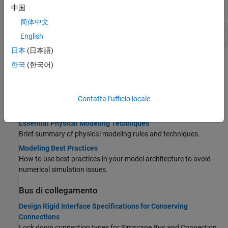
Oggetti di monitoraggio
中国
简体中文
Funzioni di monitoraggio
English
日本
(日本語)
Argomenti
한국
(한국어)
Tecniche di base
Creazione di un nuovo modello Simscape
Contatta l’ufficio locale
Guida rapida per la creazione di un nuovo modello.
Essential Physical Modeling Techniques
Brief summary of physical modeling rules and techniques.
Modeling Best Practices
How to use best practices in your model architecture to avoid
numerical simulation issues.
Bus di collegamento
Design Rigid Interface Specifications for Conserving
Connections
Lock down connection types for
Simscape Bus
and
Connection