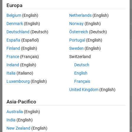
Modelli di liquidi termici
Europa
Modelli a fluido bifase
Blocchi di utilità
Belgium
(English)
Netherlands
(English)
Modelli a gas
Denmark
(English)
Norway
(English)
Modelli ad aria umida
Accoppiatori di rete
Deutschland
(Deutsch)
Österreich
(Deutsch)
Modelli termici
Manipolazione del segnale fisico
España
(Español)
Portugal
(English)
Utilità
Blocchi
Finland
(English)
Sweden
(English)
France
(Français)
Switzerland
Spectrum Analyzer
Display frequency spectrum
Ireland
(English)
Deutsch
Italia
(Italiano)
English
Funzioni
Luxembourg
(English)
Français
espandi tutto
United Kingdom
(English)
Funzioni di creazione del modello
Asia-Pacifico
Australia
(English)
Oggetti del bus di collegamento
India
(English)
New Zealand
(English)