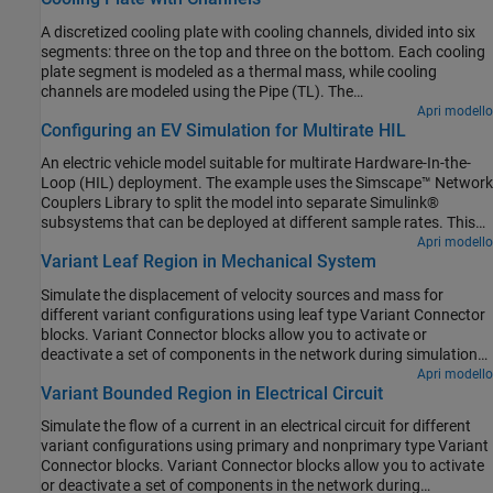
A discretized cooling plate with cooling channels, divided into six
segments: three on the top and three on the bottom. Each cooling
plate segment is modeled as a thermal mass, while cooling
channels are modeled using the Pipe (TL). The
ConductiveHeatTransferArray, a custom component, models
Apri modello
Configuring an EV Simulation for Multirate HIL
thermal conduction between the cooling plate segments.
An electric vehicle model suitable for multirate Hardware-In-the-
Loop (HIL) deployment. The example uses the Simscape™ Network
Couplers Library to split the model into separate Simulink®
subsystems that can be deployed at different sample rates. This
allows you to run parts of the system (for example thermal
Apri modello
Variant Leaf Region in Mechanical System
components) with a slower sample time thereby reducing overall
computational cost.
Simulate the displacement of velocity sources and mass for
different variant configurations using leaf type Variant Connector
blocks. Variant Connector blocks allow you to activate or
deactivate a set of components in the network during simulation
without having to physically remove the components or exclude
Apri modello
Variant Bounded Region in Electrical Circuit
them from simulation.
Simulate the flow of a current in an electrical circuit for different
variant configurations using primary and nonprimary type Variant
Connector blocks. Variant Connector blocks allow you to activate
or deactivate a set of components in the network during