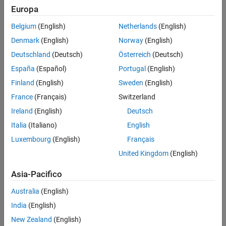
Europa
Modellare un sistema semplice in Simulink.
Belgium
(English)
Netherlands
(English)
Scopri la gerarchia dei modelli
Denmark
(English)
Norway
(English)
Scopri la gerarchia e i collegamenti in un sistema.
Deutschland
(Deutsch)
Österreich
(Deutsch)
Progettazione Model-Based con Simulink
España
(Español)
Portugal
(English)
Per la progettazione Model-Based, usare Simulink.
Finland
(English)
Sweden
(English)
PASSAGGIO 1:
Definizione e layout del sistema
France
(Français)
Switzerland
PASSAGGIO 2:
Modellare e convalidare un sistema
Ireland
(English)
Deutsch
PASSAGGIO 3:
Progettare un sistema in Simulink
Italia
(Italiano)
English
Luxembourg
(English)
Français
Informazioni sulla modellazione e la
United Kingdom
(English)
simulazione in Simulink
Asia-Pacifico
Diagrammi a blocchi di Simulink
Imparare le nozioni di base di Simulink.
Australia
(English)
India
(English)
Esempi in primo piano
New Zealand
(English)
Simulation of Bouncing Ball