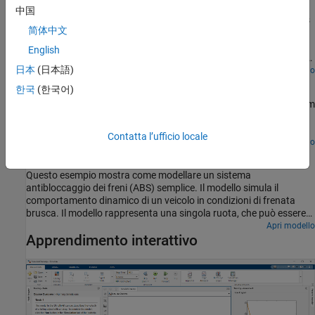
中国
Uses two models of a bouncing ball to show different approaches
简体中文
to modeling hybrid dynamic systems with Zeno behavior. Zeno
behavior is informally characterized by an infinite number of
English
events occurring in a finite time interval for certain hybrid systems.
日本
(日本語)
As the ball loses energy, the ball collides with the ground in
Apri modello
Thermal Model of a House
successively smaller intervals of time.
한국
(한국어)
Use Simulink® to create the thermal model of a house. This system
models the outdoor environment, the thermal characteristics of
the house, and the house heating system.
Contatta l’ufficio locale
Apri modello
Modellazione di un sistema antibloccaggio dei freni
Questo esempio mostra come modellare un sistema
antibloccaggio dei freni (ABS) semplice. Il modello simula il
comportamento dinamico di un veicolo in condizioni di frenata
brusca. Il modello rappresenta una singola ruota, che può essere
replicata più volte per creare un modello di veicolo a più ruote.
Apri modello
Apprendimento interattivo