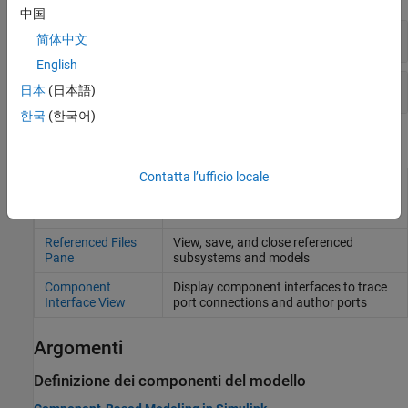
中国
Componenti di
Simulink
简体中文
English
Interfacce dei componenti di
Simulink
日本
(日本語)
한국
(한국어)
Strumenti
Contatta l’ufficio locale
Model Reference
Convert subsystems to referenced
Conversion
models
Advisor
Referenced Files
View, save, and close referenced
Pane
subsystems and models
Component
Display component interfaces to trace
Interface View
port connections and author ports
Argomenti
Definizione dei componenti del modello