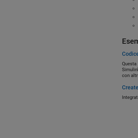
Esem
Codice
Questa 
Simulin
con alt
Create
Integra