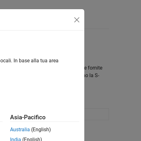
isposte
o S-Function Builder
e automatica di S-function
ocali. In base alla tua area
 codice C/C++ utilizzando le specifiche fornite
tion generata nei modelli che utilizzano la S-
are S-function
Asia-Pacifico
Australia
(English)
India
(English)