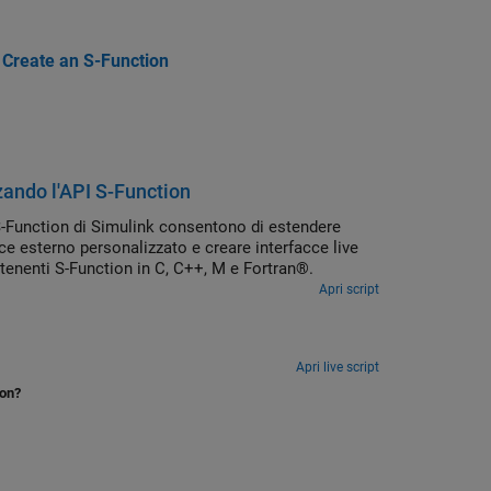
 Create an S-Function
zando l'API S-Function
e S-Function di Simulink consentono di estendere
ce esterno personalizzato e creare interfacce live
tenenti S-Function in C, C++, M e Fortran®.
Apri script
Apri live script
ion?