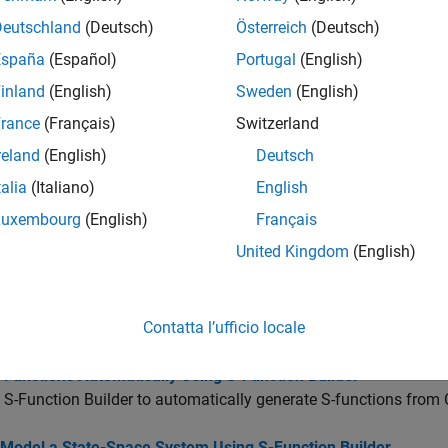
 tutto
Deutschland
(Deutsch)
Österreich
(Deutsch)
España
(Español)
Portugal
(English)
onfigurazione del blocco S-Function Builder
inland
(English)
Sweden
(English)
rance
(Français)
Switzerland
cquisizione della configurazione del blocco S-Funct
reland
(English)
Deutsch
talia
(Italiano)
English
enerazione di S-function per il blocco S-Function Bu
Luxembourg
(English)
Français
United Kingdom
(English)
enerazione della FMU dal blocco S-Function Builder
Contatta l’ufficio locale
menti
-Functions Automatically Using S-Function Builder
 S-Function Builder to automatically generate S-functions from 
Model a State-Space System Using S-Function Builder