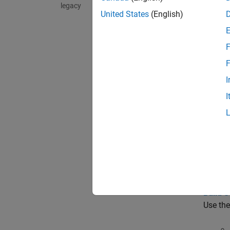
legacy
espandi
United States
(English)
C
F
F
A
I
I
G
G
Argo
Build S
Use the