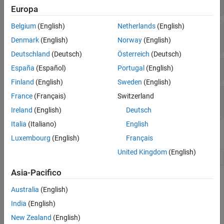
NonLinearModel
Modello additivo generalizzato
Europa
Reti neurali
Belgium
(English)
Netherlands
(English)
Regressione non lineare senza utilizzo
Apprendimento incrementale
dell'oggetto
Denmark
(English)
Norway
(English)
Previsioni dirette
Interpretabilità
Deutschland
(Deutsch)
Österreich
(Deutsch)
Costruzione e valutazione del modello
Effetti misti
España
(Español)
Portugal
(English)
Esecuzione contemporanea di modelli in
Finland
(English)
Sweden
(English)
Python
Creazione di variabili fittizie e struttura delle
France
(Français)
Switzerland
opzioni statistiche
Ireland
(English)
Deutsch
Italia
(Italiano)
English
Oggetti
Luxembourg
(English)
Français
United Kingdom
(English)
Nonlinear regression model
NonLinearModel
Asia-Pacifico
Argomenti
Australia
(English)
Modelli non lineari
India
(English)
Nonlinear Regression
New Zealand
(English)