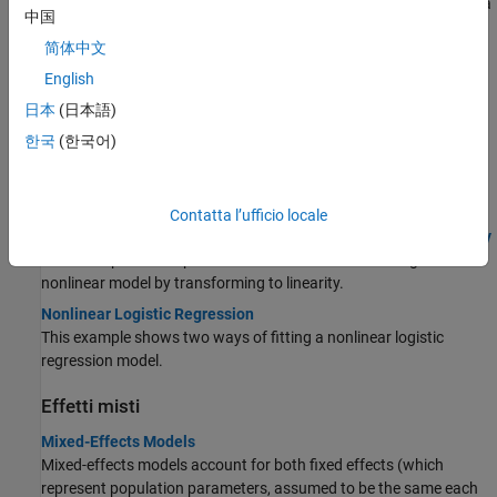
Parametric nonlinear models represent the relationship between a
中国
continuous response variable and one or more continuous
简体中文
predictor variables.
English
Nonlinear Regression Workflow
Import data, fit a nonlinear regression, test its quality, modify it to
日本
(日本語)
improve the quality, and make predictions based on the model.
한국
(한국어)
Weighted Nonlinear Regression
This example shows how to fit a nonlinear regression model for
data with nonconstant error variance.
Contatta l’ufficio locale
Pitfalls in Fitting Nonlinear Models by Transforming to Linearity
This example shows pitfalls that can occur when fitting a
nonlinear model by transforming to linearity.
Nonlinear Logistic Regression
This example shows two ways of fitting a nonlinear logistic
regression model.
Effetti misti
Mixed-Effects Models
Mixed-effects models account for both fixed effects (which
represent population parameters, assumed to be the same each