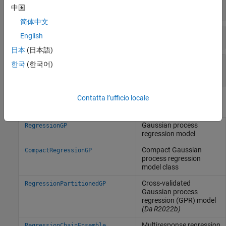
Misurazione delle prestazioni
中国
简体中文
Previsione delle risposte
English
日本
(日本語)
Utilizzo delle catene di regressione per la
한국
(한국어)
regressione multirisposta
Contatta l’ufficio locale
Oggetti
Gaussian process
RegressionGP
regression model
Compact Gaussian
CompactRegressionGP
process regression
model class
Cross-validated
RegressionPartitionedGP
Gaussian process
regression (GPR) model
(Da R2022b)
Multiresponse regression
RegressionChainEnsemble