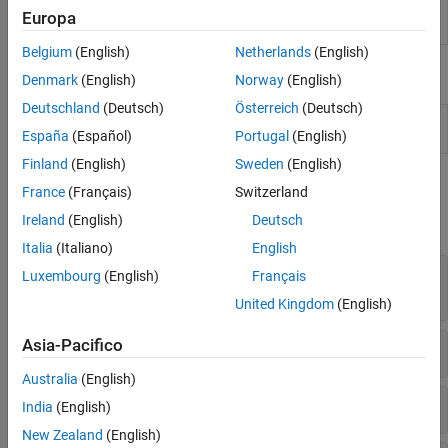
Modello additivo generalizzato
Regression
Train regression models to predict data using
Europa
Learner
supervised machine learning
Reti neurali
Belgium
(English)
Netherlands
(English)
Apprendimento incrementale
Blocchi
Denmark
(English)
Norway
(English)
Previsioni dirette
Interpretabilità
Deutschland
(Deutsch)
Österreich
(Deutsch)
RegressionGP
Predict responses using Gaussian process
Costruzione e valutazione del modello
España
(Español)
Portugal
(English)
Predict
(GP) regression model
(Da R2022a)
Esecuzione contemporanea di modelli in
Finland
(English)
Sweden
(English)
Python
Funzioni
France
(Français)
Switzerland
Ireland
(English)
Deutsch
espandi tutto
Italia
(Italiano)
English
Creazione di un modello o di un template di
Luxembourg
(English)
Français
regressione basato sul processo gaussiano
United Kingdom
(English)
Asia-Pacifico
Interpretazione della previsione
Australia
(English)
Validazione incrociata
India
(English)
New Zealand
(English)