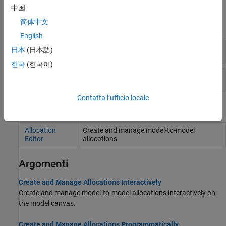
Funzioni
中国
简体中文
espandi tutto
English
Insiemi di allocazioni
日本
(日本語)
한국
(한국어)
Scenari di allocazione
Contatta l’ufficio locale
Strumenti
Allocation
Create and manage model-to-model
Editor
allocations
Argomenti
Create and Manage Allocations Interactively
Create and manage model-to-model allocations interactively on
the model canvas.
Create and Manage Allocations Programmatically