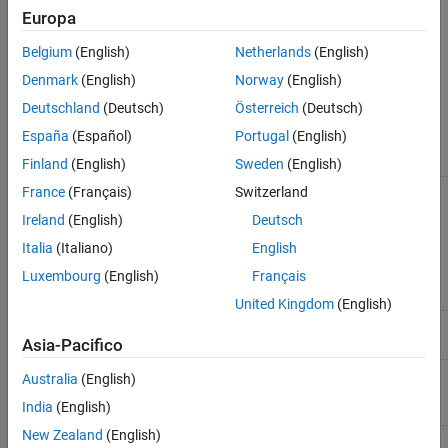
istanze di componenti, porte e connettori e utilizzare le allocazioni
Europa
per eseguire varie analisi, ad esempio l'analisi dell'allocazione
basata sulle risorse. Utilizzare gli stereotipi sulle allocazioni per
Belgium
(English)
Netherlands
(English)
estendere il linguaggio di modellazione e acquisire metadati sulla
Denmark
(English)
Norway
(English)
relazione tra gli elementi del modello per mappare da un ambiente
all'altro.
Deutschland
(Deutsch)
Österreich
(Deutsch)
España
(Español)
Portugal
(English)
Classi
Finland
(English)
Sweden
(English)
Allocation
France
(Français)
Switzerland
systemcomposer.allocation.Allocation
between
Ireland
(English)
Deutsch
source
element
Italia
(Italiano)
English
and
Luxembourg
(English)
Français
target
element
United Kingdom
(English)
Allocation
systemcomposer.allocation.AllocationScenario
scenario
Asia-Pacifico
Set of
systemcomposer.allocation.AllocationSet
Australia
(English)
allocation
India
(English)
scenarios
New Zealand
(English)