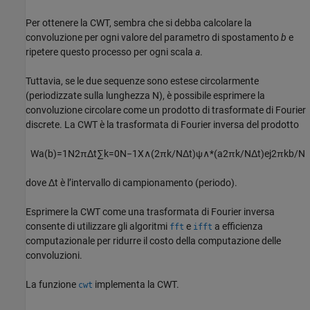
Per ottenere la CWT, sembra che si debba calcolare la
convoluzione per ogni valore del parametro di spostamento
b
e
ripetere questo processo per ogni scala
a
.
Tuttavia, se le due sequenze sono estese circolarmente
(periodizzate sulla lunghezza N), è possibile esprimere la
convoluzione circolare come un prodotto di trasformate di Fourier
discrete. La CWT è la trasformata di Fourier inversa del prodotto
W
a
(
b
)
=
1
N
2
π
Δ
t
∑
k
=
0
N
−
1
X
∧
(
2
π
k
/
N
Δ
t
)
ψ
∧
*
(
a
2
π
k
/
N
Δ
t
)
e
j
2
π
k
b
/
N
dove Δt è l’intervallo di campionamento (periodo).
Esprimere la CWT come una trasformata di Fourier inversa
consente di utilizzare gli algoritmi
e
a efficienza
fft
ifft
computazionale per ridurre il costo della computazione delle
convoluzioni.
La funzione
implementa la CWT.
cwt