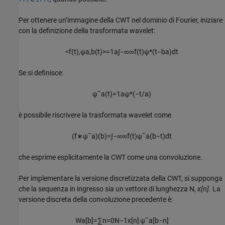
Per ottenere un’immagine della CWT nel dominio di Fourier, iniziare
con la definizione della trasformata wavelet:
<
f
(
t
)
,
ψ
a
,
b
(
t
)
>
=
1
a
∫
−
∞
∞
f
(
t
)
ψ
*
(
t
−
b
a
)
d
t
Se si definisce:
ψ
˜
a
(
t
)
=
1
a
ψ
*
(
−
t
/
a
)
è possibile riscrivere la trasformata wavelet come
(
f
∗
ψ
˜
a
)
(
b
)
=
∫
−
∞
∞
f
(
t
)
ψ
˜
a
(
b
−
t
)
d
t
che esprime esplicitamente la CWT come una convoluzione.
Per implementare la versione discretizzata della CWT, si supponga
che la sequenza in ingresso sia un vettore di lunghezza N,
x[n]
. La
versione discreta della convoluzione precedente è:
W
a
[
b
]
=
∑
n
=
0
N
−
1
x
[
n
]
ψ
˜
a
[
b
−
n
]