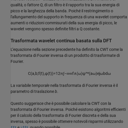
qualità
, o
fattore Q
, di un filtro è il rapporto tra la sua energia di
picco e la larghezza della banda. Poiché il restringimento o
l'allungamento del supporto in frequenza di una wavelet comporta
aumenti o riduzioni commisurati della sua energia di picco, le
wavelet vengono spesso definite filtri a Q costante.
Trasformata wavelet continua basata sulla DFT
L’equazione nella sezione precedente ha definito la CWT come la
trasformata di Fourier inversa di un prodotto di trasformate di
Fourier.
C
(
a
,
b
;
f
(
t
)
,
ψ
(
t
)
)
=
1
2
π
∫
−
∞
∞
f
∧
(
ω
)
ψ
^
*
(
a
ω
)
e
j
ω
b
d
ω
La variabile
temporale
nella trasformata di Fourier inversa è il
parametro di traslazione
b
.
Questo suggerisce che è possibile calcolare la CWT con la
trasformata di Fourier inversa. Poiché esistono algoritmi efficienti
per il calcolo della trasformata di Fourier discreta e della sua
inversa, spesso è possibile ottenere notevoli risparmi utilizzando
e
, quando possibile.
fft
ifft