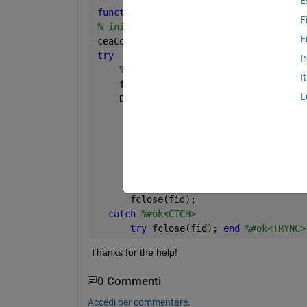
E
function 
ceaContent = read_textfile(ch
F
% initialize return-values
F
ceaContent = {};
try
I
%open textfile
I
    fid = fopen(chrPath);
L
    Direc = dir(chrPath);
      ceaContent = textscan(fid, 
'%s'
,
      ceaContent = ceaContent{0};
      ceaContent = ceaContent(~ismembe
      fclose(fid);
catch 
%#ok<CTCH>
try 
fclose(fid); 
end 
%#ok<TRYNC>
Thanks for the help!
0 Commenti
Accedi per commentare.