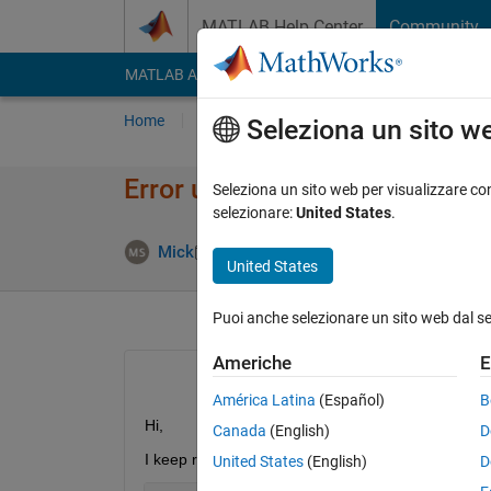
Vai al contenuto
MATLAB Help Center
Community
MATLAB Answers
File Exchange
Cody
AI Cha
Home
Poni una domanda
Risposta
Nav
Seleziona un sito w
Error using ==> textscan Error
Seleziona un sito web per visualizzare con
selezionare:
United States
.
Aggiornat
Mick
29 Nov 2013
1 Risposta
United States
Puoi anche selezionare un sito web dal s
Americhe
E
América Latina
(Español)
B
Hi,
Canada
(English)
D
I keep receiving the following error: Error using =
United States
(English)
D