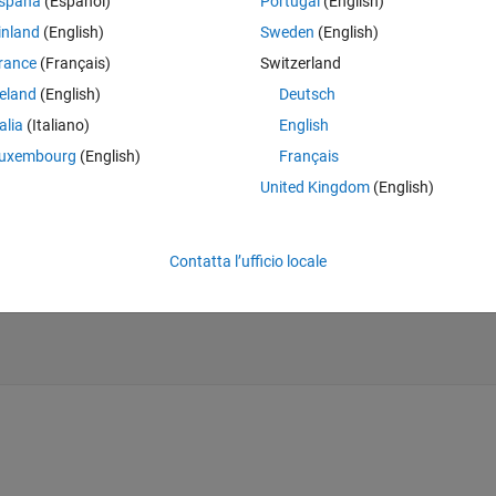
spaña
(Español)
Portugal
(English)
Theme
rPath)
inland
(English)
Sweden
(English)
rance
(Français)
Switzerland
reland
(English)
Deutsch
talia
(Italiano)
English
uxembourg
(English)
Français
United Kingdom
(English)
 
'Delimiter'
, 
'\n'
, 
'whitespace'
, 
''
, 
'bufsize'
, max(Dir
Contatta l’ufficio locale
r(strtrim(ceaContent), 
''
));