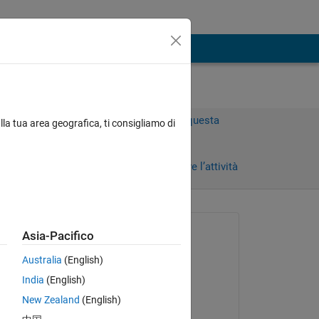
Accedi per rispondere a questa
lla tua area geografica, ti consigliamo di
domanda.
Condividi
Accedi per seguire l’attività
Richiesto:
Asia-Pacifico
Mick
Australia
(English)
il 29 Nov 2013
India
(English)
Commentato:
New Zealand
(English)
Simon