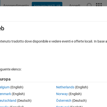
Apprendimento
Accedi
Acquista MATLAB
t Playground
Discussioni
Concorsi
Blog
Pubblica
Altro
iga
FAQ su MATLAB
Altro
eb
tenuto tradotto dove disponibile e vedere eventi e offerte locali. In base a
o 29 Nov 2013
3 Visualizzazioni (30 giorni)
eguente elenco:
uropa
0 voti
Apri in MATLAB Online
elgium
(English)
Netherlands
(English)
enmark
(English)
Norway
(English)
=> textscan First input cannot be empty with the following code:
eutschland
(Deutsch)
Österreich
(Deutsch)