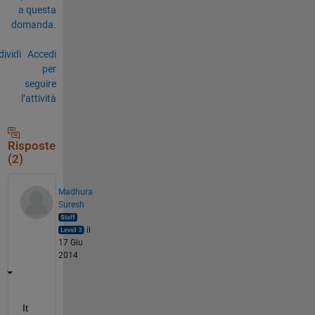
a questa
domanda.
ividi
Accedi
per
seguire
l’attività
Risposte
(2)
Madhura
Suresh
il
17 Giu
2014
It 