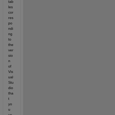
tab
les 
cor
res
po
ndi
ng 
to 
the 
ver
sio
n 
of 
Vis
ual 
Stu
dio 
tha
t 
yo
u 
us