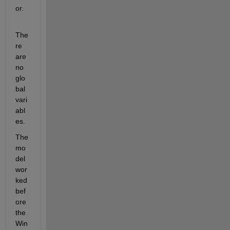
or.
The
re 
are 
no 
glo
bal 
vari
abl
es.
The 
mo
del 
wor
ked 
bef
ore 
the 
Win