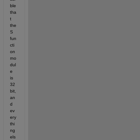
ble 
tha
t 
the 
S 
fun
cti
on 
mo
dul
e 
is 
32 
bit, 
an
d 
ev
ery
thi
ng 
els