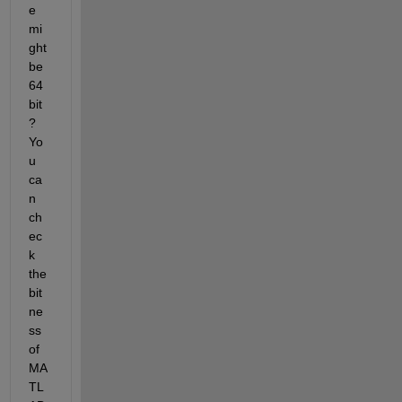
e 
mi
ght 
be 
64 
bit
? 
Yo
u 
ca
n 
ch
ec
k 
the 
bit
ne
ss 
of 
MA
TL