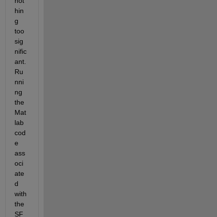
not
hin
g 
too 
sig
nific
ant. 
Ru
nni
ng 
the 
Mat
lab 
cod
e 
ass
oci
ate
d 
with 
the 
SF