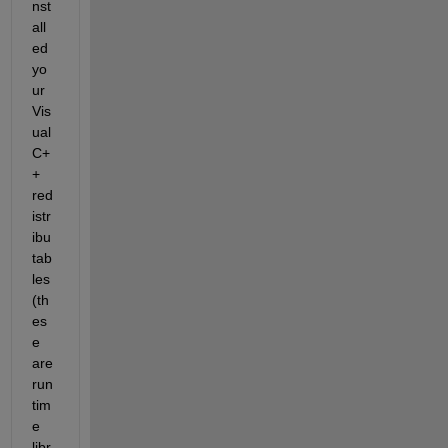
nst
all
ed 
yo
ur 
Vis
ual 
C+
+ 
red
istr
ibu
tab
les 
(th
es
e 
are 
run
tim
e 
libr