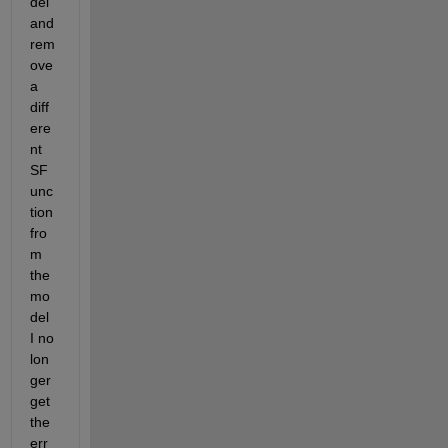
del 
and 
rem
ove 
a 
diff
ere
nt 
SF
unc
tion 
fro
m 
the 
mo
del 
I no 
lon
ger 
get 
the 
err