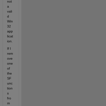
not 
a 
vali
d 
Win
32 
app
licat
ion.
If I 
rem
ove 
one 
of 
the 
SF
unc
tion
s 
fro
m 