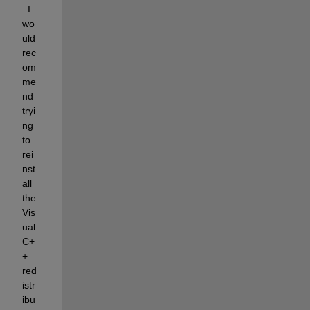
. I 
wo
uld 
rec
om
me
nd 
tryi
ng 
to 
rei
nst
all 
the 
Vis
ual 
C+
+ 
red
istr
ibu