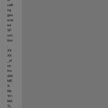
calli
ng 
gen
erat
ed 
SF
unc
tion
, 
XX
XX
_sf
un. 
Inv
alid 
ME
X-
file 
'H:\
MA
TL