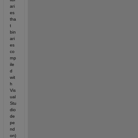
ari
es 
tha
t 
bin
ari
es 
co
mp
ile
d 
wit
h 
Vis
ual 
Stu
dio 
de
pe
nd 
on)