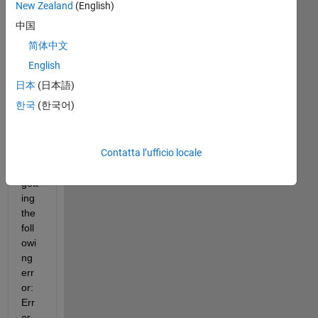
hav
New Zealand
(English)
e 
中国
inst
简体中文
alle
d a 
English
Win
日本
(日本語)
do
한국
(한국어)
ws 
upd
ate 
Contatta l’ufficio locale
I 
am 
gett
ing 
the 
foll
owi
ng 
err
or: 
Err
or 