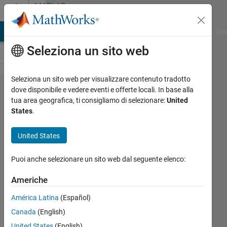
Vai al contenuto
MATLAB
Answers
ATLAB Answers
File Exchange
Cody
AI Chat Playground
Dis
Seleziona un sito web
Seleziona un sito web per visualizzare contenuto tradotto
Simulink
dove disponibile e vedere eventi e offerte locali. In base alla
tua area geografica, ti consigliamo di selezionare:
United
Sfunction
States
.
Error - not
a valid
United States
Win32
Puoi anche selezionare un sito web dal seguente elenco:
application
Americhe
Chris
América Latina
(Español)
17 Giu
Canada
(English)
2014
United States
(English)