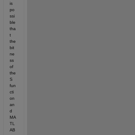
is 
po
ssi
ble 
tha
t 
the 
bit
ne
ss 
of 
the 
S 
fun
cti
on 
an
d 
MA
TL
AB 