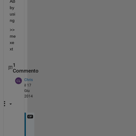
AB 
by 
usi
ng
>> 
me
xe
xt
1
Commento
Chris
il 17
Giu
2014
m
e