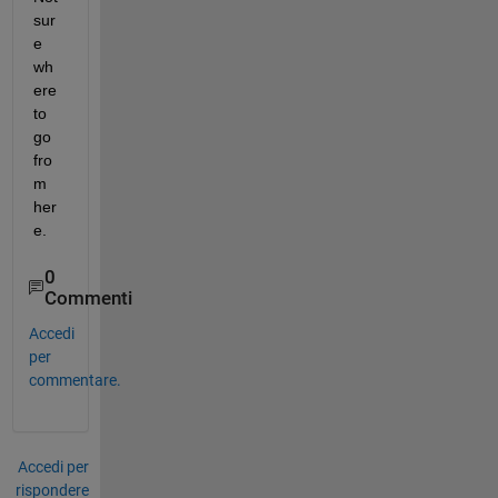
sur
e 
wh
ere 
to 
go 
fro
m 
her
e.
0
Commenti
Accedi
per
commentare.
Accedi per
rispondere