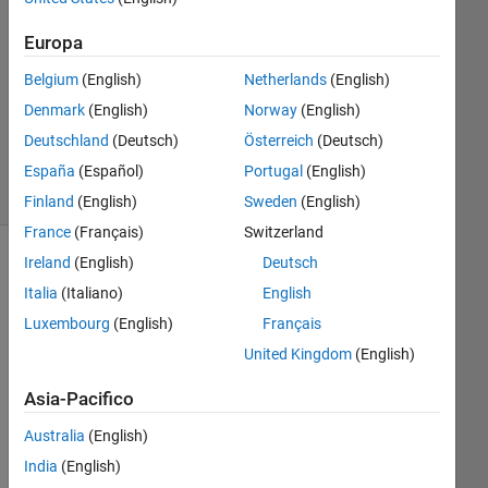
2
Risposte
Europa
Aggiornato
Belgium
(English)
Netherlands
(English)
5 Ago
Denmark
(English)
Norway
(English)
2016
Deutschland
(Deutsch)
Österreich
(Deutsch)
11
Visualizzazioni
España
(Español)
Portugal
(English)
(30 giorni)
Finland
(English)
Sweden
(English)
France
(Français)
Switzerland
Ireland
(English)
Deutsch
Mostra
Italia
(Italiano)
English
commenti
meno
Luxembourg
(English)
Français
recenti
United Kingdom
(English)
Asia-Pacifico
Australia
(English)
Sin
India
(English)
ce I 