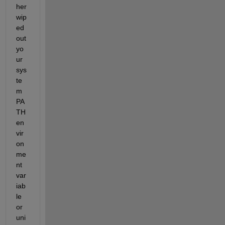
her 
wip
ed 
out 
yo
ur 
sys
te
m 
PA
TH 
en
vir
on
me
nt 
var
iab
le 
or 
uni