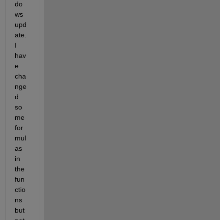
do
ws 
upd
ate. 
I 
hav
e 
cha
nge
d 
so
me 
for
mul
as 
in 
the 
fun
ctio
ns 
but 