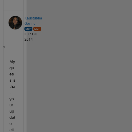
Kaustubha
Govind
il 17 Giu
2014
My 
gu
es
s is 
tha
t 
yo
ur 
up
dat
e 
eit