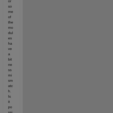
or 
so
me 
of 
the 
mo
dul
es 
ha
ve 
a 
bit
ne
ss 
mi
sm
atc
h. 
Is 
it 
po
ssi