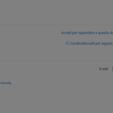
Accedi per rispondere a questa 
Condividi
Accedi per seguire l
0 voti
eviously
.