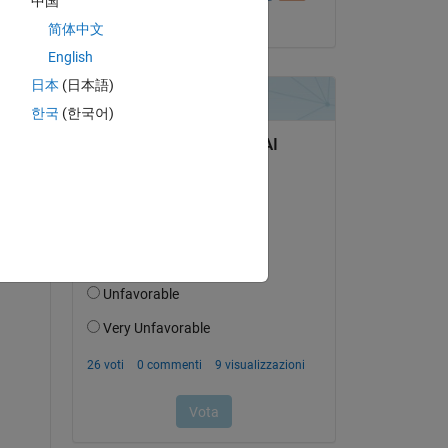
中国
il 2 Set 2014
简体中文
English
日本
(日本語)
한국
(한국어)
s 
 
 
c 