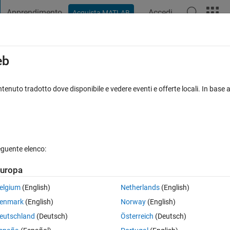
Apprendimento
Accedi
Acquista MATLAB
t Playground
Discussioni
Concorsi
Blog
Pubblica
Altro
iga
FAQ su MATLAB
Altro
eb
rray
tenuto tradotto dove disponibile e vedere eventi e offerte locali. In base a
to 2 Set 2014
5 Visualizzazioni (30 giorni)
eguente elenco:
uropa
0 voti
elgium
(English)
Netherlands
(English)
enmark
(English)
Norway
(English)
eutschland
(Deutsch)
Österreich
(Deutsch)