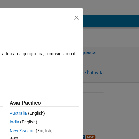
Accedi per rispondere a questa
lla tua area geografica, ti consigliamo di
domanda.
Condividi
Accedi per seguire l’attività
Richiesto:
Asia-Pacifico
Tan Biru
Australia
(English)
il 1 Set 2014
India
(English)
Risposto:
New Zealand
(English)
Kaustubha Govind