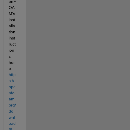
enF
OA
M's 
inst
alla
tion 
inst
ruct
ion
s 
her
e: 
http
s://
ope
nfo
am.
org/
do
wnl
oad
/9-