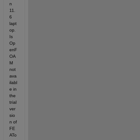
n 
11.
6 
lapt
op. 
Is 
Op
enF
OA
M 
not 
ava
ilabl
e in 
the 
trial 
ver
sio
n of 
FE
ATo