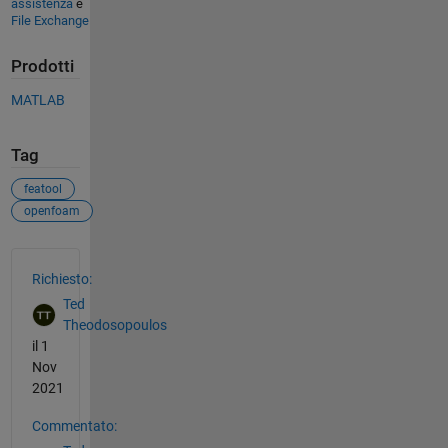
assistenza
e
File Exchange
Prodotti
MATLAB
Tag
featool
openfoam
Vedere anche
Richiesto:
Ted
Theodosopoulos
il 1
Nov
2021
Commentato: