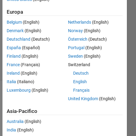
Risposta
Europa
Risposta
Belgium
(English)
Netherlands
(English)
accettata
Denmark
(English)
Norway
(English)
Aggiornato
Deutschland
(Deutsch)
Österreich
(Deutsch)
5 Nov
España
(Español)
Portugal
(English)
2021
Finland
(English)
Sweden
(English)
8
France
(Français)
Switzerland
Visualizzazioni
(30 giorni)
Ireland
(English)
Deutsch
Italia
(Italiano)
English
Luxembourg
(English)
Français
United Kingdom
(English)
Asia-Pacifico
Australia
(English)
India
(English)