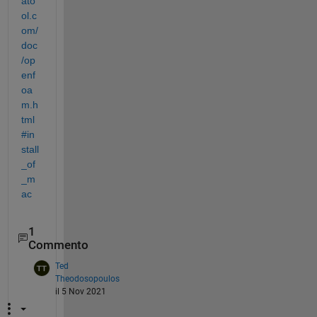
ato
ol.c
om/
doc
/op
enf
oa
m.h
tml
#in
stall
_of
_m
ac
1
Commento
Ted
Theodosopoulos
il 5 Nov 2021