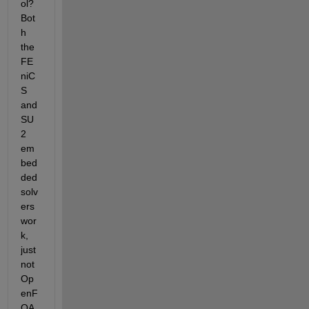
ol? 
Bot
h 
the 
FE
niC
S 
and 
SU
2 
em
bed
ded 
solv
ers 
wor
k, 
just 
not 
Op
enF
OA