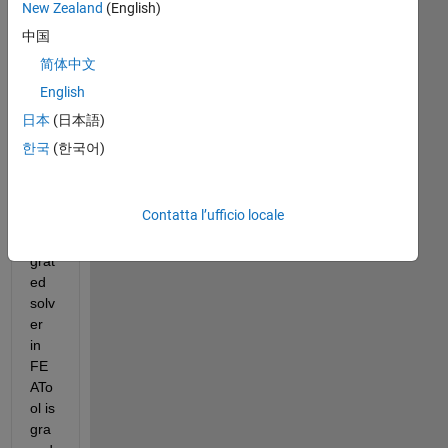
New Zealand
(English)
OpenFOAM.png
中国
简体中文
The 
English
butt
on 
日本
(日本語)
for 
한국
(한국어)
Op
enF
OA
Contatta l’ufficio locale
M's 
inte
grat
ed 
solv
er 
in 
FE
ATo
ol is 
gra