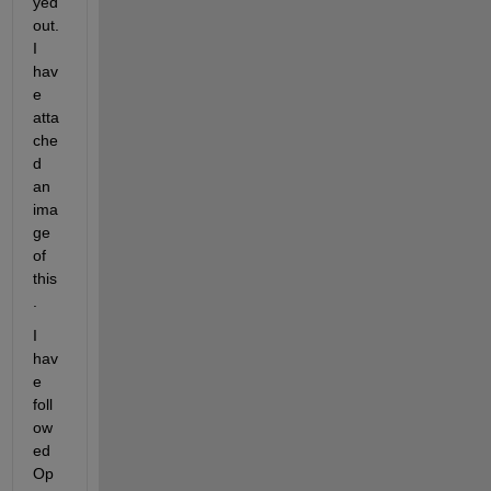
yed 
out. 
I 
hav
e 
atta
che
d 
an 
ima
ge 
of 
this
. 
I 
hav
e 
foll
ow
ed 
Op