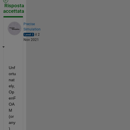
Risposta
accettata
Precise
Simulation
il 2
Nov 2021
Unf
ortu
nat
ely, 
Op
enF
OA
M 
(or 
any
) 