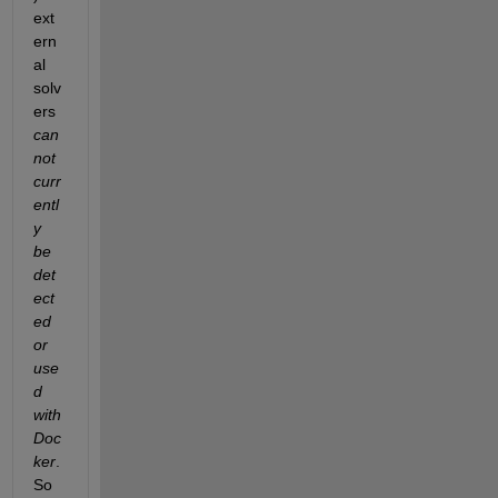
ext
ern
al 
solv
ers 
can 
not 
curr
entl
y 
be 
det
ect
ed 
or 
use
d 
with 
Doc
ker
. 
So 