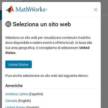
Vai al contenuto
MATLAB
Answers
ATLAB Answers
File Exchange
Cody
AI Chat Playground
Dis
Seleziona un sito web
Seleziona un sito web per visualizzare contenuto tradotto
How do I
dove disponibile e vedere eventi e offerte locali. In base alla
tua area geografica, ti consigliamo di selezionare:
United
connect
States
.
OpenFOAM
to
United States
FEATool?
Puoi anche selezionare un sito web dal seguente elenco:
Ted
Americhe
Theodosopoulos
América Latina
(Español)
1 Nov
2021
Canada
(English)
1
United States
(English)