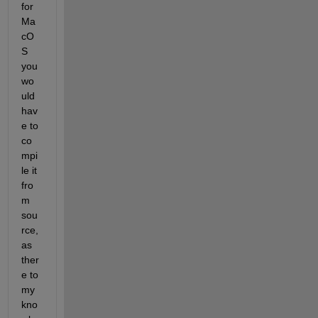
for 
Ma
cO
S 
you 
wo
uld 
hav
e to 
co
mpi
le it 
fro
m 
sou
rce, 
as 
ther
e to 
my 
kno