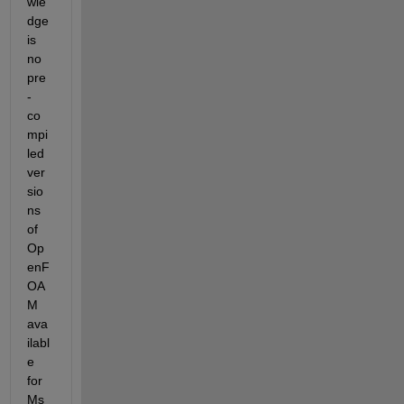
wle
dge 
is 
no 
pre
-
co
mpi
led 
ver
sio
ns 
of 
Op
enF
OA
M 
ava
ilabl
e 
for 
Ms