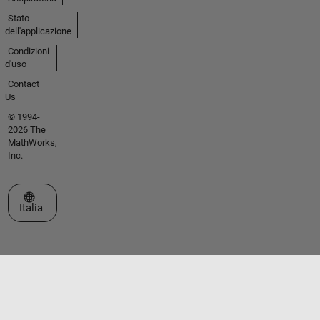
Stato
dell'applicazione
Condizioni
d'uso
Contact
Us
© 1994-
2026 The
MathWorks,
Inc.
Seleziona un sito web
Italia