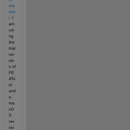
ma
cos
/.
 I 
am 
usi
ng 
the 
trial 
ver
sio
n of 
FE
ATo
ol 
and 
a 
ma
cO
S 
ver
sio