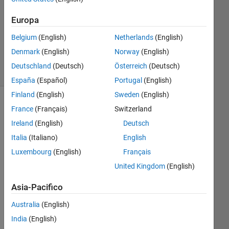
Aggiornato
Europa
29 Mar
Belgium
(English)
Netherlands
(English)
2023
2
Denmark
(English)
Norway
(English)
Visualizzazioni
Deutschland
(Deutsch)
Österreich
(Deutsch)
(30 giorni)
España
(Español)
Portugal
(English)
Finland
(English)
Sweden
(English)
France
(Français)
Switzerland
Ireland
(English)
Deutsch
Italia
(Italiano)
English
Luxembourg
(English)
Français
United Kingdom
(English)
Asia-Pacifico
The
re 
Australia
(English)
is a 
India
(English)
way 