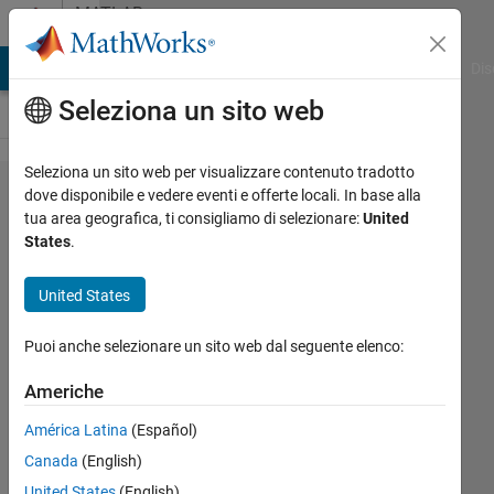
Vai al contenuto
MATLAB
Answers
ATLAB Answers
File Exchange
Cody
AI Chat Playground
Dis
Seleziona un sito web
Seleziona un sito web per visualizzare contenuto tradotto
Remove
dove disponibile e vedere eventi e offerte locali. In base alla
tua area geografica, ti consigliamo di selezionare:
United
multiple users
States
.
from license
simultaneously
United States
Puoi anche selezionare un sito web dal seguente elenco:
William
Skerbitz
Americhe
18 Nov
2021
América Latina
(Español)
1
Canada
(English)
Risposta
United States
(English)