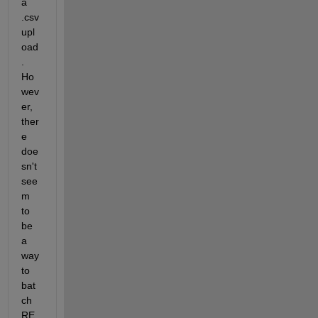
a 
.csv 
upl
oad
.  
Ho
wev
er, 
ther
e 
doe
sn't 
see
m 
to 
be 
a 
way 
to 
bat
ch 
RE