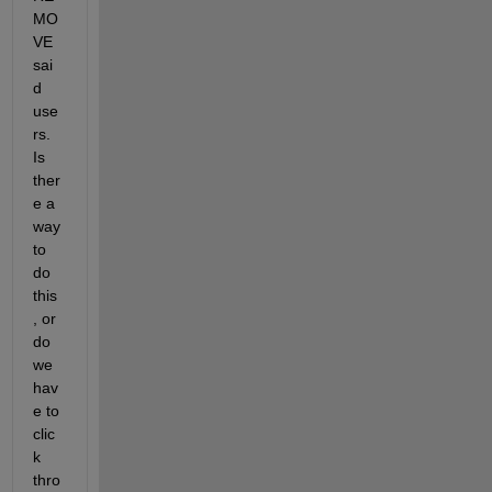
MO
VE 
sai
d 
use
rs.  
Is 
ther
e a 
way 
to 
do 
this
, or 
do 
we 
hav
e to 
clic
k 
thro