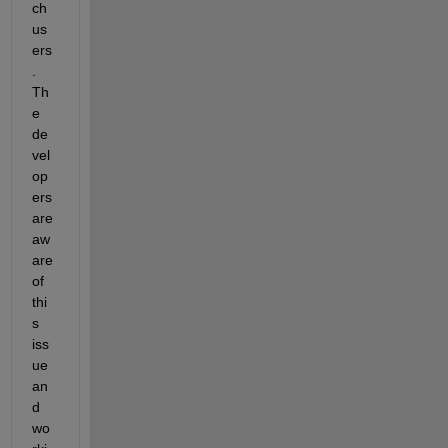
ch 
us
ers
. 
Th
e 
de
vel
op
ers 
are 
aw
are 
of 
thi
s 
iss
ue 
an
d 
wo