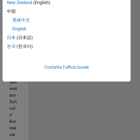
New Zealand
(English)
to 
bat
中国
ch 
简体中文
add 
English
use
rs 
日本
(日本語)
to 
한국
(한국어)
our 
"Pri
mar
Contatta l’ufficio locale
y 
and 
Sec
ond
ary 
Sch
ool
s" 
lice
nse 
via 