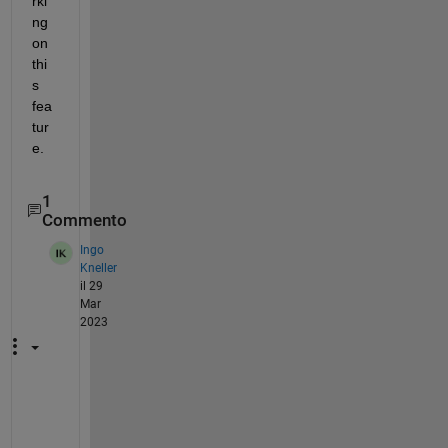
rki
ng 
on 
thi
s 
fea
tur
e.
1
Commento
Ingo
Kneller
il 29
Mar
2023
H
i