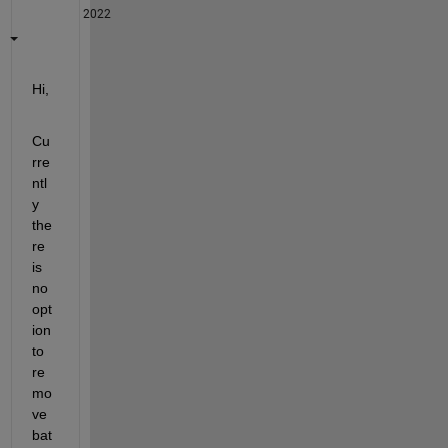
2022
Hi,
Cu
rre
ntl
y 
the
re 
is 
no 
opt
ion 
to 
re
mo
ve 
bat