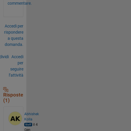
commentare.
Accedi per
rispondere
a questa
domanda.
ividi
Accedi
per
seguire
l’attività
Risposte
(1)
Abhishek
Kolla
il 4
Gen