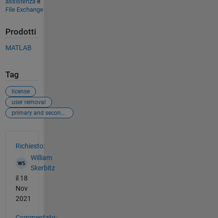
assistenza
e
File Exchange
Prodotti
MATLAB
Tag
license
user removal
primary and secondary schools
Vedere anche
Richiesto:
William
Skerbitz
il 18
Nov
2021
Commentato: