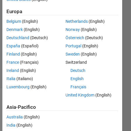
1 Gen
2022
Europa
1
Risposta
Belgium
(English)
Netherlands
(English)
Denmark
(English)
Norway
(English)
Risposta
Deutschland
(Deutsch)
Österreich
(Deutsch)
accettata
España
(Español)
Portugal
(English)
Aggiornato
Finland
(English)
Sweden
(English)
5 Gen 2022
France
(Français)
Switzerland
19
Ireland
(English)
Deutsch
Visualizzazioni
Italia
(Italiano)
English
(30 giorni)
Luxembourg
(English)
Français
United Kingdom
(English)
Asia-Pacifico
Australia
(English)
India
(English)