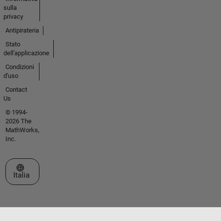
sulla
privacy
Antipirateria
Stato
dell'applicazione
Condizioni
d'uso
Contact
Us
© 1994-
2026 The
MathWorks,
Inc.
Seleziona un sito web
Italia