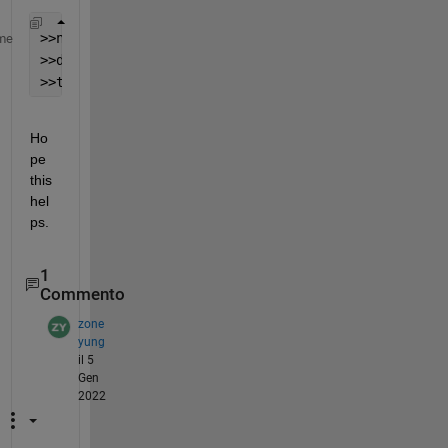
>>num = [2 1];
me
>>den = [1];
>>tf(num,den);
Ho
pe 
this 
hel
ps.
1
Commento
zone
yung
il 5
Gen
2022