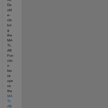
Do
ubl
e-
clic
kin
g 
the 
MA
TL
AB 
Fun
ctio
n 
blo
ck 
ope
ns 
the 
MA
TL
AB 