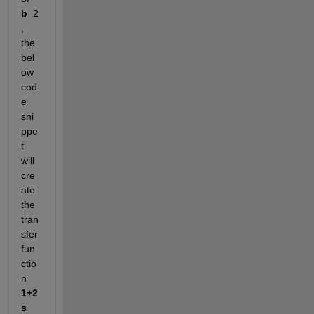
b
=2 
, 
the 
bel
ow 
cod
e 
sni
ppe
t 
will  
cre
ate 
the 
tran
sfer 
fun
ctio
n 
1+2
s