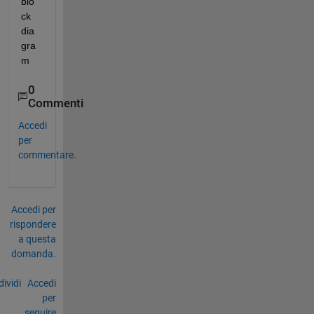
blo
ck 
dia
gra
m
0
Commenti
Accedi
per
commentare.
Accedi per
rispondere
a questa
domanda.
ividi
Accedi
per
seguire