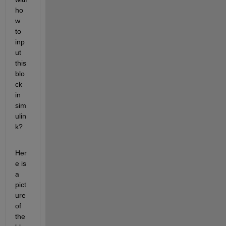
ho
w 
to 
inp
ut 
this 
blo
ck 
in 
sim
ulin
k?
Her
e is 
a 
pict
ure 
of 
the 