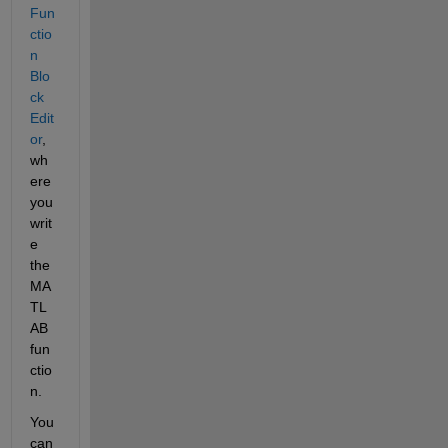
Fun
ctio
n 
Blo
ck 
Edit
or
, 
wh
ere 
you 
writ
e 
the 
MA
TL
AB 
fun
ctio
n.
You 
can 