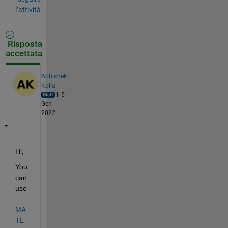
l’attività
Risposta
accettata
Abhishek
Kolla
il 5
Gen
2022
Hi,
You 
can 
use 
MA
TL