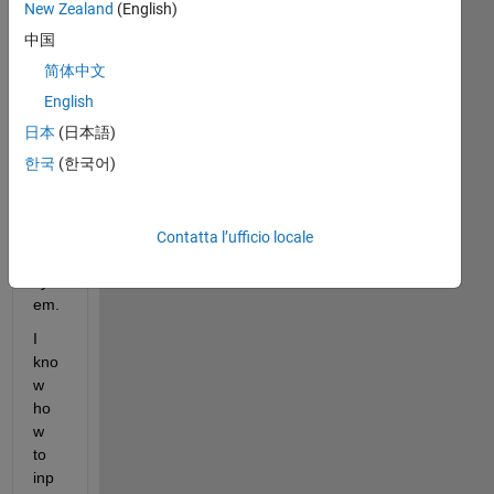
New Zealand
(English)
中国
92800.jpg
简体中文
English
I 
日本
(日本語)
am 
한국
(한국어)
tryi
ng 
to 
solv
Contatta l’ufficio locale
e a 
syst
em.
I 
kno
w 
ho
w 
to 
inp