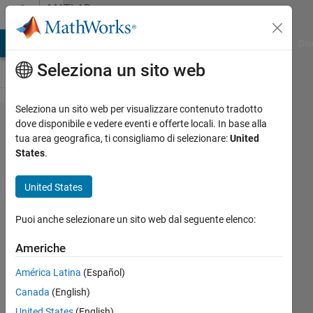
Vai al contenuto
MATLAB
Answers
ATLAB Answers
File Exchange
Cody
AI Chat Playground
Dis
Seleziona un sito web
Seleziona un sito web per visualizzare contenuto tradotto
How do I
dove disponibile e vedere eventi e offerte locali. In base alla
tua area geografica, ti consigliamo di selezionare:
United
input a
States
.
(1+bS)
block into
United States
simulink，
Puoi anche selezionare un sito web dal seguente elenco:
when b is
const.?
Americhe
América Latina
(Español)
zone
Canada
(English)
yung
United States
(English)