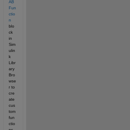
AB 
Fun
ctio
n
blo
ck 
in 
Sim
ulin
k 
Libr
ary 
Bro
wse
r to 
cre
ate 
cus
tom 
fun
ctio
ns. 