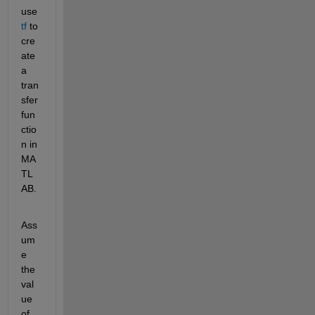
use 
tf
 to 
cre
ate 
a 
tran
sfer 
fun
ctio
n in 
MA
TL
AB.
Ass
um
e 
the 
val
ue 
of 