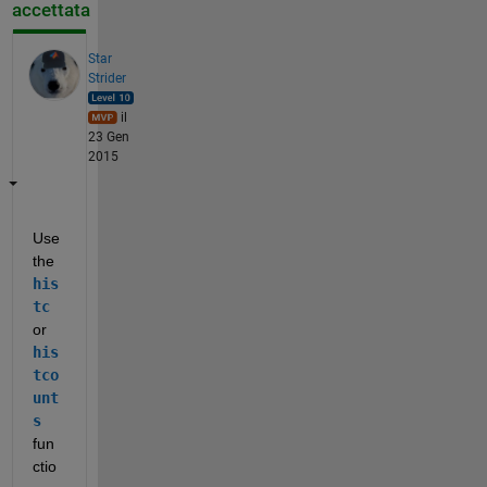
accettata
Star
Strider
il
23 Gen
2015
Use 
the
his
tc
or
his
tco
unt
s
fun
ctio