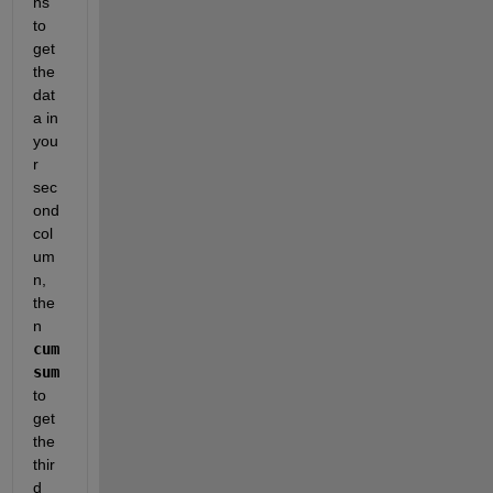
ns 
to 
get 
the 
dat
a in 
you
r 
sec
ond 
col
um
n, 
the
n
cum
sum
to 
get 
the 
thir
d 