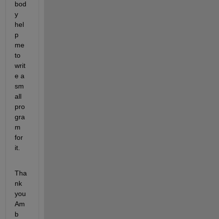
bod
y 
hel
p 
me 
to 
writ
e a 
sm
all 
pro
gra
m 
for 
it.
Tha
nk 
you 
Am
b