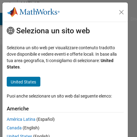
Vai al contenuto
MATLAB
Answers
ATLAB Answers
File Exchange
Cody
AI Chat Playground
Dis
Seleziona un sito web
Seleziona un sito web per visualizzare contenuto tradotto
Data
dove disponibile e vedere eventi e offerte locali. In base alla
tua area geografica, ti consigliamo di selezionare:
United
Processing
States
.
(Count per
mag)
United States
Puoi anche selezionare un sito web dal seguente elenco:
amberly
hadden
Americhe
23 Gen
2015
América Latina
(Español)
1
Canada
(English)
Risposta
United States
(English)