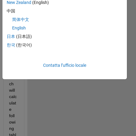
New Zealand
(English)
ar 
all,
中国
简体中文
I'm 
tryi
English
ng 
日本
(日本語)
to 
한국
(한국어)
writ
e a 
pro
gra
Contatta l’ufficio locale
m 
whi
ch 
will 
calc
ulat
e 
foll
owi
ng 
tabl