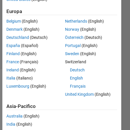
Risposta
Europa
accettata
Belgium
(English)
Netherlands
(English)
Aggiornato
Denmark
(English)
Norway
(English)
23 Gen
Deutschland
(Deutsch)
Österreich
(Deutsch)
2015
España
(Español)
Portugal
(English)
6
Visualizzazioni
Finland
(English)
Sweden
(English)
(30 giorni)
France
(Français)
Switzerland
Ireland
(English)
Deutsch
Italia
(Italiano)
English
Luxembourg
(English)
Français
United Kingdom
(English)
Asia-Pacifico
Australia
(English)
India
(English)
De