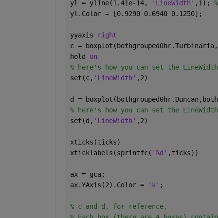
yl = yline(1.41e-14, 
'LineWidth'
,1); 
%
yl.Color = [0.9290 0.6940 0.1250];
yyaxis 
right
c = boxplot(bothgrouped0hr.Turbinaria,
hold 
on
% here's how you can set the LineWidth
set(c,
'LineWidth'
,2)
d = boxplot(bothgrouped0hr.Duncan,both
% here's how you can set the LineWidth
set(d,
'LineWidth'
,2)
xticks(ticks)
xticklabels(sprintfc(
'%d'
,ticks))
ax = gca;
ax.YAxis(2).Color = 
'k'
;
% c and d, for reference.
% Each box (there are 4 boxes) contain