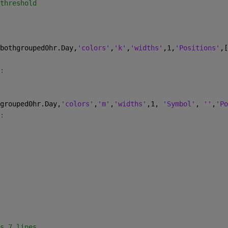
threshold
bothgrouped0hr.Day,
'colors'
,
'k'
,
'widths'
,1,
'Positions'
,[
:
grouped0hr.Day,
'colors'
,
'm'
,
'widths'
,1, 
'Symbol'
, 
''
,
'Po
:
s 7 lines,