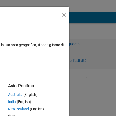
Accedi per rispondere a questa
lla tua area geografica, ti consigliamo di
domanda.
Condividi
Accedi per seguire l’attività
Richiesto:
Asia-Pacifico
Sophia
Australia
(English)
il 24 Mag 2022
India
(English)
Commentato:
New Zealand
(English)
Sophia