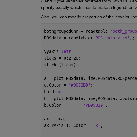
c
 and 
d
 (the variables returned from 
boxplot
) ar
specify exactly which lines to make a legend for, w
Also, you can modify properties of the boxplot lin
bothgrouped0hr = readtable(
'both_group
ROSdata = readtable(
'ROS_data.xlsx'
);
yyaxis 
left
ticks = 0:2:26;
xticks(ticks);
a = plot(ROSdata.Time,ROSdata.ROSperce
a.Color = 
'#0072BD'
;
hold 
on
b = plot(ROSdata.Time,ROSdata.Expulsio
b.Color = 	
'#D95319'
;
ax = gca;
ax.YAxis(1).Color = 
'k'
;