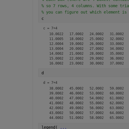
% so 7 rows, 4 columns. With some tria
% you can figure out which element is 
c
c =
7×4
   10.0022   17.0002   24.0002   31.0002

   11.0005   18.0002   25.0002   32.0002

   12.0004   19.0002   26.0002   33.0002

   13.0004   20.0002   27.0002   34.0002

   14.0002   21.0002   28.0002   35.0002

   15.0002   22.0002   29.0002   36.0002

d
d =
7×4
   38.0002   45.0002   52.0002   59.0002

   39.0002   46.0002   53.0002   60.0002

   40.0002   47.0002   54.0002   61.0002

   41.0002   48.0002   55.0002   62.0002

   42.0002   49.0002   56.0002   63.0002

   43.0002   50.0002   57.0002   64.0002

legend( 
...