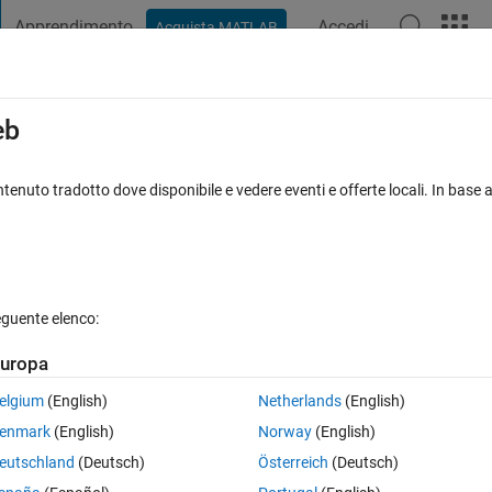
Apprendimento
Accedi
Acquista MATLAB
t Playground
Discussioni
Concorsi
Blog
Pubblica
Altro
iga
FAQ su MATLAB
Altro
eb
a
tenuto tradotto dove disponibile e vedere eventi e offerte locali. In base a
ato 31 Mag 2022
5 Visualizzazioni (30 giorni)
eguente elenco:
uropa
0 voti
elgium
(English)
Netherlands
(English)
ed_0hr.xlsx
ROS_data.xlsx
enmark
(English)
Norway
(English)
eutschland
(Deutsch)
Österreich
(Deutsch)
 the boxplot data and the lines in the graph