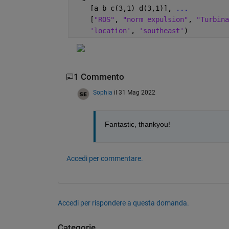
    [a b c(3,1) d(3,1)], 
...
    [
"ROS"
, 
"norm expulsion"
, 
"Turbina
'location'
, 
'southeast'
)
1 Commento
Sophia
il 31 Mag 2022
Fantastic, thankyou!
Accedi per commentare.
Accedi per rispondere a questa domanda.
Categorie