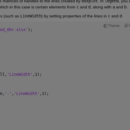
e matrices of handles to the lines created by 
boxplot
. In 
legend
, you 
hich in this case is certain elements from 
c
 and 
d
, along with 
a
 and 
b
.
es (such as 
LineWidth
) by setting properties of the lines in 
c
 and 
d
.
Theme
ed_0hr.xlsx'
);
ll,
'LineWidth'
,1);
n,
'-'
,
'LineWidth'
,1);