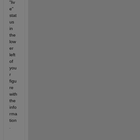
"liv
e" 
stat
us 
in 
the 
low
er 
left 
of 
you
r 
figu
re 
with 
the 
info
rma
tion
.