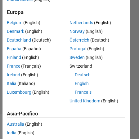
Europa
Loren99
4 Giu
Belgium
(English)
Netherlands
(English)
2022
Denmark
(English)
Norway
(English)
2
Deutschland
(Deutsch)
Österreich
(Deutsch)
Risposte
España
(Español)
Portugal
(English)
Risposta
Finland
(English)
Sweden
(English)
accettata
France
(Français)
Switzerland
Ireland
(English)
Deutsch
Aggiornato
Italia
(Italiano)
English
5 Giu 2022
23
Luxembourg
(English)
Français
Visualizzazioni
United Kingdom
(English)
(30 giorni)
Asia-Pacifico
Australia
(English)
India
(English)