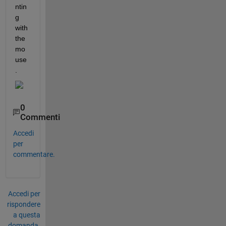
ntin
g 
with 
the 
mo
use
.
0
Commenti
Accedi
per
commentare.
Accedi per
rispondere
a questa
domanda.