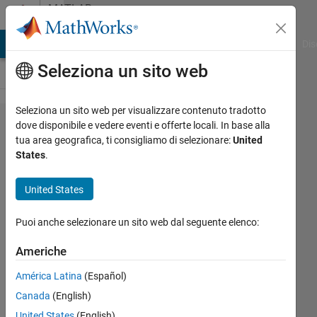
Vai al contenuto
MATLAB
Answers
ATLAB Answers
File Exchange
Cody
AI Chat Playground
Dis
Seleziona un sito web
Seleziona un sito web per visualizzare contenuto tradotto
How to
dove disponibile e vedere eventi e offerte locali. In base alla
tua area geografica, ti consigliamo di selezionare:
United
obtain the
States
.
coordinates
in a
United States
MATLAB
Puoi anche selezionare un sito web dal seguente elenco:
image as I
move the
Americhe
cursor of
América Latina
(Español)
the mouse
Canada
(English)
on it?
United States
(English)