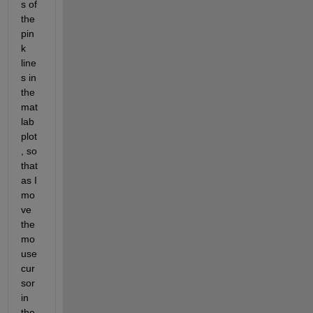
s of 
the 
pin
k 
line
s in 
the 
mat
lab 
plot
, so 
that 
as I 
mo
ve 
the 
mo
use 
cur
sor 
in 
the 