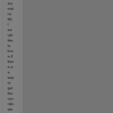
ary 
mat
rix 
M). 
I 
wo
uld 
like 
to 
kno
w if 
ther
e is 
a 
way 
to 
get 
the 
coo
rdin
ate