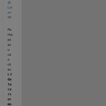
@
Lor
en
99
Pe
rha
ps 
yo
u 
ca
n 
ch
ec
k if 
da
ta
cu
rs
or
mo