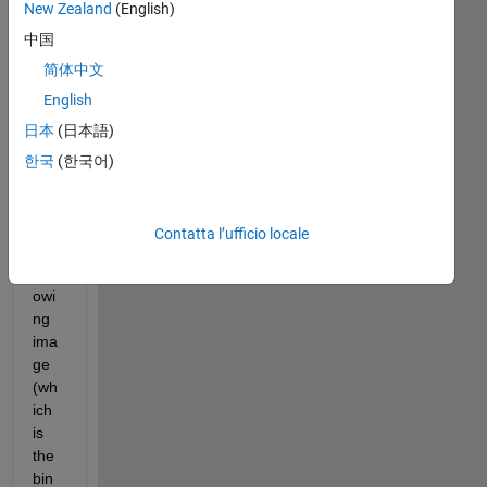
New Zealand
(English)
中国
简体中文
English
I 
日本
(日本語)
hav
e 
한국
(한국어)
obt
ain
ed 
Contatta l’ufficio locale
the 
foll
owi
ng 
ima
ge 
(wh
ich 
is 
the 
bin