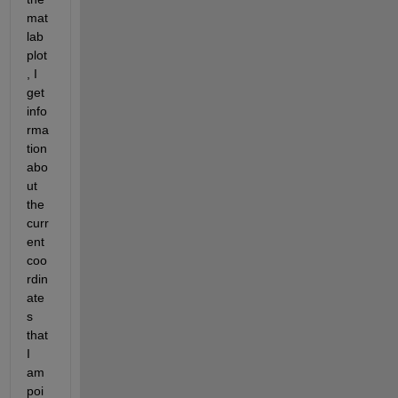
mat
lab 
plot
, I 
get 
info
rma
tion 
abo
ut 
the 
curr
ent 
coo
rdin
ate
s 
that 
I 
am 
poi