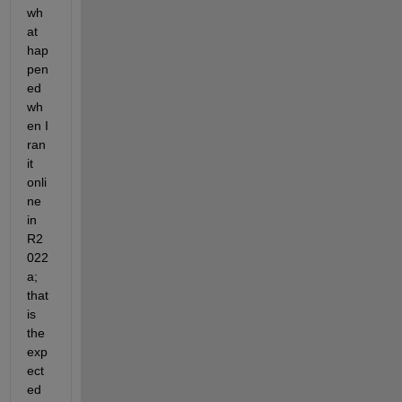
wh
at 
hap
pen
ed 
wh
en I 
ran 
it 
onli
ne 
in 
R2
022
a; 
that 
is 
the 
exp
ect
ed 