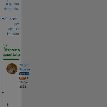
a questa
domanda.
ividi
Accedi
per
seguire
l’attività
Risposta
accettata
Walter
Roberson
il
16 Giu
2022
I 