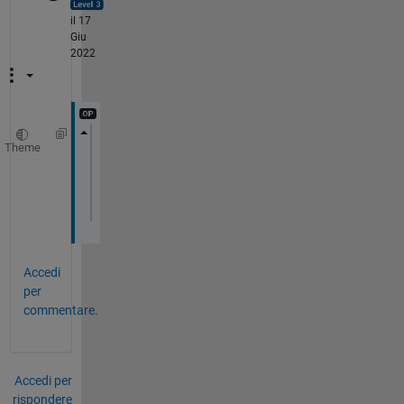
il 17
Giu
2022
Theme
>> which -all eval
built-in (C:\Program Files\MATLAB\R2022a\t
C:\Program Files\MATLAB\R2022a\toolbox\mat
C:\Users\MyName\OneDrive - datacolor\matla
Accedi
per
commentare.
Accedi per
rispondere