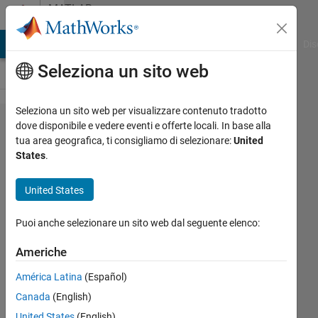
Vai al contenuto
MATLAB
Answers
ATLAB Answers
File Exchange
Cody
AI Chat Playground
Dis
Seleziona un sito web
Seleziona un sito web per visualizzare contenuto tradotto
What
dove disponibile e vedere eventi e offerte locali. In base alla
tua area geografica, ti consigliamo di selezionare:
United
happened
States
.
to eval
function?
United States
Puoi anche selezionare un sito web dal seguente elenco:
KAE
Americhe
15 Giu
2022
América Latina
(Español)
1
Canada
(English)
Risposta
United States
(English)