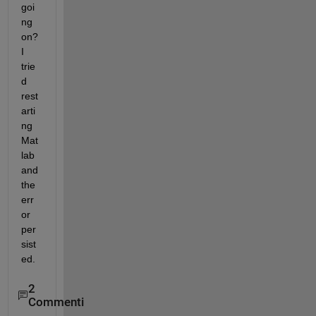
goi
ng 
on? 
I 
trie
d 
rest
arti
ng 
Mat
lab 
and 
the 
err
or 
per
sist
ed.
2
Commenti