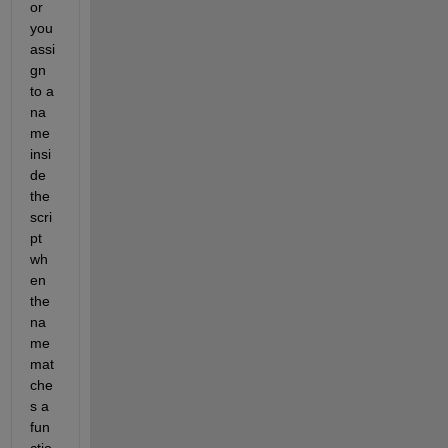
or 
you 
assi
gn 
to a 
na
me 
insi
de 
the 
scri
pt 
wh
en 
the 
na
me 
mat
che
s a 
fun
ctio