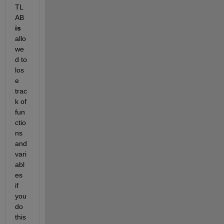
TL
AB
is
allo
we
d to 
los
e 
trac
k of 
fun
ctio
ns 
and 
vari
abl
es 
if 
you 
do 
this 