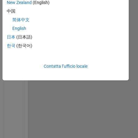
New Zealand
(English)
a
m 
中国
u
简体中文
s
English
i
n
日本
(日本語)
g 
한국
(한국어)
R
2
0
Contatta l’ufficio locale
2
2
a
, 
a
n
d 
t
h
e 
e