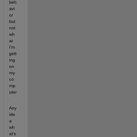
beh
avi
or 
but 
not 
wh
at 
I'm 
gett
ing 
on 
my 
co
mp
uter
.
Any 
ide
a 
wh
at's 