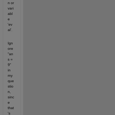
n or 
vari
abl
e 
'ev
al'.
Ign
ore 
"an
s = 
9" 
in 
my 
que
stio
n, 
sinc
e 
that
's 