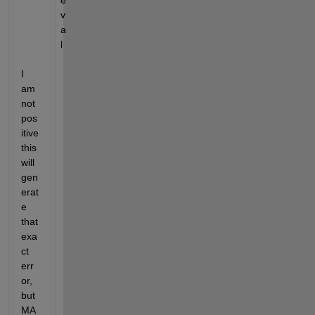
v
a
l
I 
am 
not 
pos
itive 
this 
will 
gen
erat
e 
that 
exa
ct 
err
or, 
but 
MA