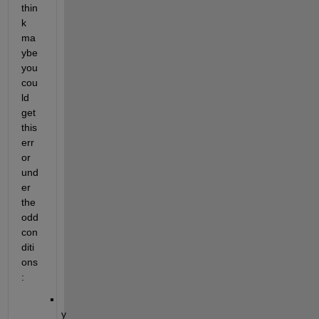
thin
k 
ma
ybe 
you 
cou
ld 
get 
this 
err
or 
und
er 
the 
odd 
con
diti
ons
:
y