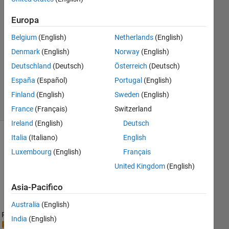
Risposta
Europa
accettata
Belgium
(English)
Netherlands
(English)
Aggiornato
Denmark
(English)
Norway
(English)
18 Giu
Deutschland
(Deutsch)
Österreich
(Deutsch)
2022
España
(Español)
Portugal
(English)
20
Visualizzazioni
Finland
(English)
Sweden
(English)
(30 giorni)
France
(Français)
Switzerland
Ireland
(English)
Deutsch
Italia
(Italiano)
English
Mostra
Luxembourg
(English)
Français
commenti
meno
United Kingdom
(English)
recenti
Asia-Pacifico
Australia
(English)
Ran in:
India
(English)
I 