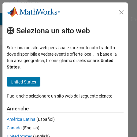
Vai al contenuto
MATLAB
Answers
ATLAB Answers
File Exchange
Cody
AI Chat Playground
Dis
Seleziona un sito web
Seleziona un sito web per visualizzare contenuto tradotto
Sort
dove disponibile e vedere eventi e offerte locali. In base alla
tua area geografica, ti consigliamo di selezionare:
United
twice
States
.
within
the
United States
same
Puoi anche selezionare un sito web dal seguente elenco:
dataset
Americhe
BA
América Latina
(Español)
Canada
(English)
4 Lug
United States
(English)
2022