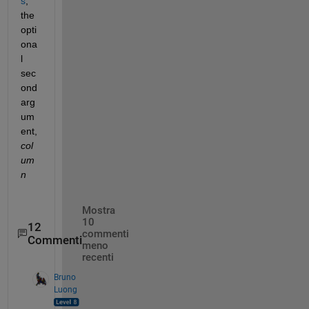
s
, 
the 
opti
ona
l 
sec
ond 
arg
um
ent, 
col
um
n
Mostra
10
12
commenti
Commenti
meno
recenti
Bruno
Luong