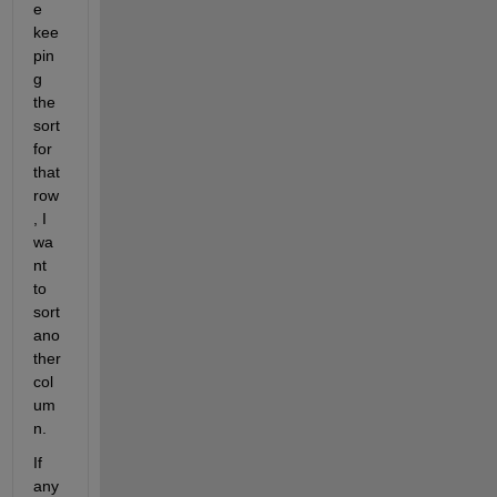
e 
kee
pin
g 
the 
sort 
for 
that 
row
, I 
wa
nt 
to 
sort 
ano
ther 
col
um
n. 
If 
any