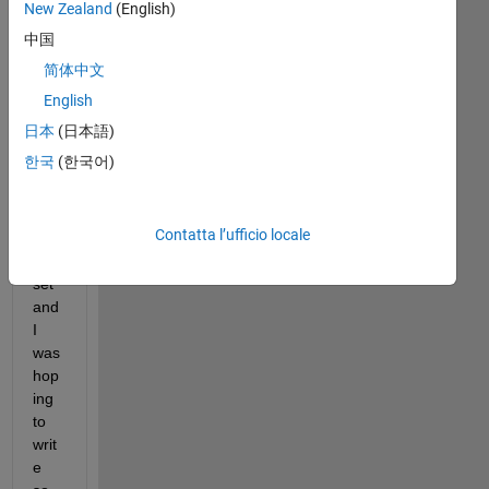
I'm 
New Zealand
(English)
wor
中国
kin
简体中文
g 
with 
English
a 
日本
(日本語)
real
한국
(한국어)
ly 
larg
e 
Contatta l’ufficio locale
dat
a 
set 
and 
I 
was 
hop
ing 
to 
writ
e 