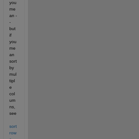
you 
me
an -
- 
but 
if 
you 
me
an 
sort 
by 
mul
tipl
e 
col
um
ns, 
see 
sort
row