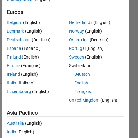
1
Europa
Risposta
Belgium
(English)
Netherlands
(English)
Risposta
Denmark
(English)
Norway
(English)
accettata
Deutschland
(Deutsch)
Österreich
(Deutsch)
Aggiornato
España
(Español)
Portugal
(English)
4 Lug 2022
Finland
(English)
Sweden
(English)
11
France
(Français)
Switzerland
Visualizzazioni
Ireland
(English)
Deutsch
(30 giorni)
Italia
(Italiano)
English
Luxembourg
(English)
Français
Mostra
United Kingdom
(English)
commenti
meno
Asia-Pacifico
recenti
Australia
(English)
India
(English)