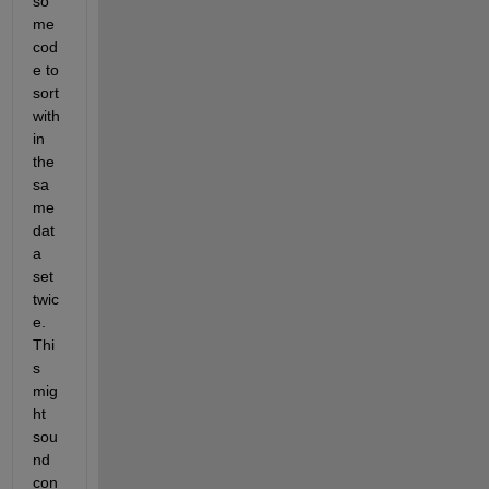
so
me 
cod
e to 
sort 
with
in 
the 
sa
me 
dat
a 
set 
twic
e. 
Thi
s 
mig
ht 
sou
nd 
con