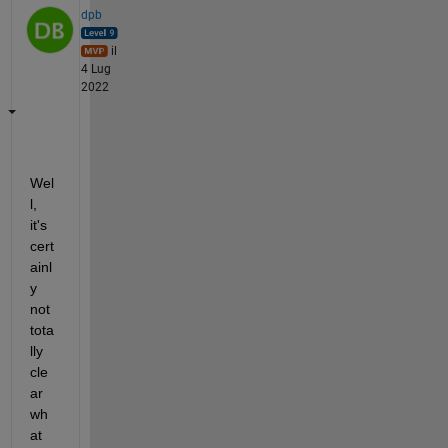
dpb
il
4 Lug
2022
Wel
l, 
it's 
cert
ainl
y 
not 
tota
lly 
cle
ar 
wh
at 