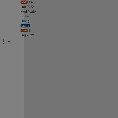
il 4
Lug 2022
Modificato:
Bruno
Luong
il 4
Lug 2022
"
I
f 
y
o
u 
c
a
n 
m
a