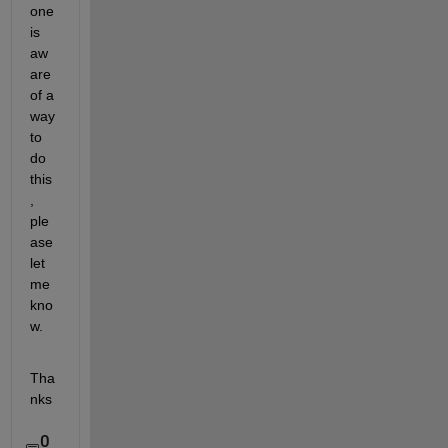
one 
is 
aw
are 
of a 
way 
to 
do 
this
, 
ple
ase 
let 
me 
kno
w.
Tha
nks
0