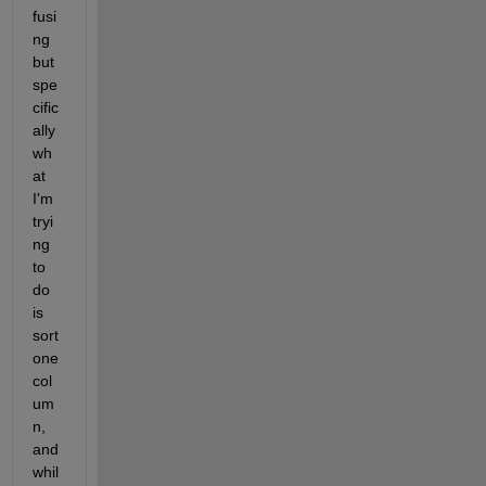
fusi
ng 
but 
spe
cific
ally 
wh
at 
I'm 
tryi
ng 
to 
do 
is 
sort 
one 
col
um
n, 
and 
whil