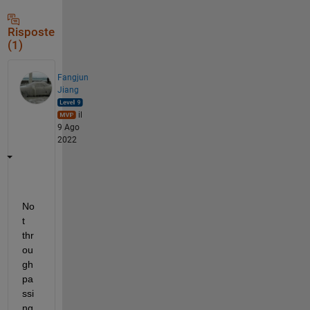
Risposte
(1)
Fangjun
Jiang
il
9 Ago
2022
No
t 
thr
ou
gh 
pa
ssi
ng 