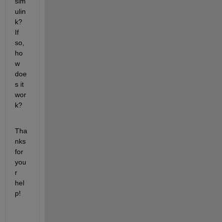
sim
ulin
k? 
If 
so, 
ho
w 
doe
s it 
wor
k? 
Tha
nks 
for 
you
r 
hel
p!