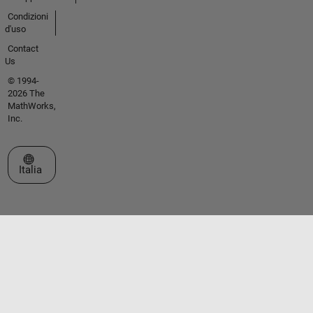
Condizioni
d'uso
Contact
Us
© 1994-
2026 The
MathWorks,
Inc.
Seleziona un sito web
Italia