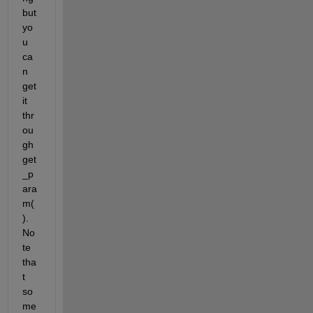
but 
yo
u 
ca
n 
get 
it 
thr
ou
gh 
get
_p
ara
m(
). 
No
te 
tha
t 
so
me 