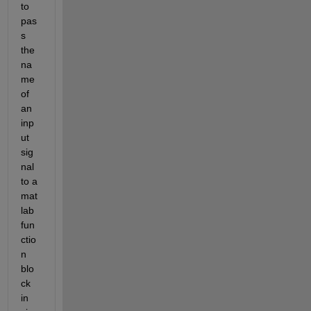
to 
pas
s 
the 
na
me 
of 
an 
inp
ut 
sig
nal 
to a 
mat
lab 
fun
ctio
n 
blo
ck 
in 