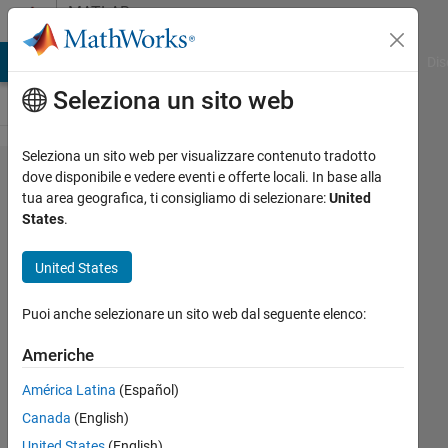
Vai al contenuto
MATLAB
Answers
ATLAB Answers
File Exchange
Cody
AI Chat Playground
Dis
Seleziona un sito web
Seleziona un sito web per visualizzare contenuto tradotto
Is there a
dove disponibile e vedere eventi e offerte locali. In base alla
tua area geografica, ti consigliamo di selezionare:
United
way to
States
.
pass the
name of
United States
an input
Puoi anche selezionare un sito web dal seguente elenco:
signal to
a matlab
Americhe
function
América Latina
(Español)
block in
Canada
(English)
simulink?
United States
(English)