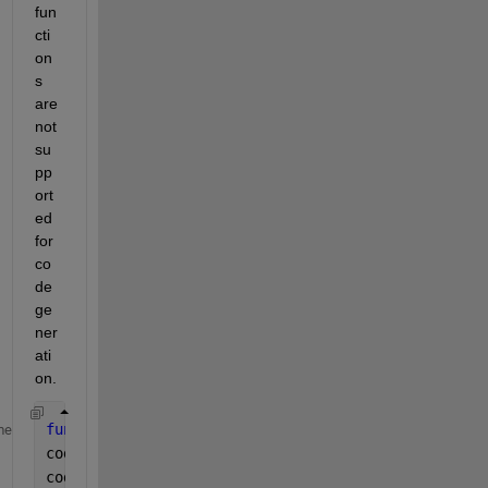
fun
cti
on
s 
are 
not 
su
pp
ort
ed 
for 
co
de 
ge
ner
ati
on.
function 
y = fcn(u,x)
me
coder.extrinsic(
'gcb'
);
coder.extrinsic(
'get_param'
);