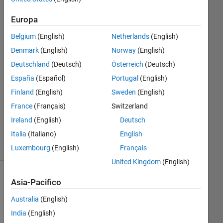
Europa
Tom
8 Ago
Belgium
(English)
Netherlands
(English)
2022
Denmark
(English)
Norway
(English)
1
Deutschland
(Deutsch)
Österreich
(Deutsch)
Risposta
España
(Español)
Portugal
(English)
Aggiornato
Finland
(English)
Sweden
(English)
9 Ago
France
(Français)
Switzerland
2022
Ireland
(English)
Deutsch
33
Italia
(Italiano)
English
Visualizzazioni
(30 giorni)
Luxembourg
(English)
Français
United Kingdom
(English)
Asia-Pacifico
Australia
(English)
India
(English)