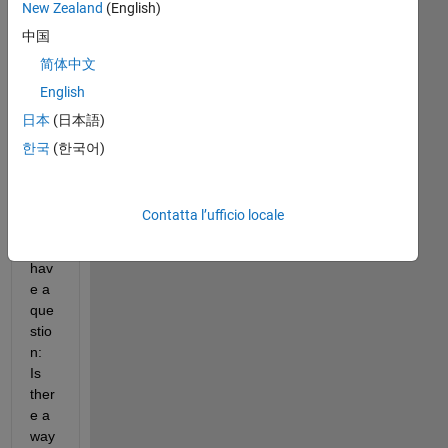
New Zealand
(English)
中国
简体中文
De
English
ar 
日本
(日本語)
co
mm
한국
(한국어)
unit
y,
Contatta l’ufficio locale
i 
hav
e a 
que
stio
n: 
Is 
ther
e a 
way 