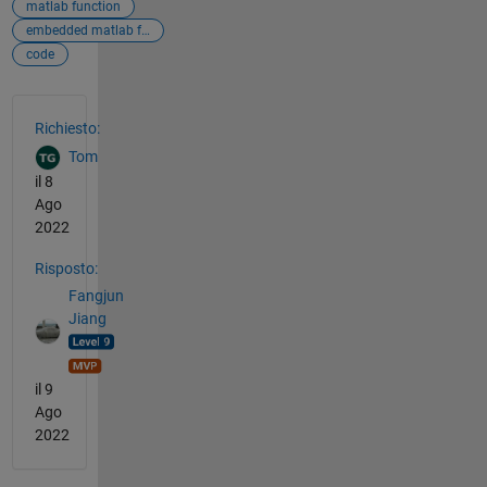
matlab function
embedded matlab function
code
Vedere anche
Richiesto:
Tom
il 8
Ago
2022
Risposto:
Fangjun
Jiang
il 9
Ago
2022