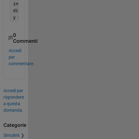
in=get_param(gcb,
'InputSignalNames'
);
disp(in);
y = u;
0
Commenti
Accedi
per
commentare.
Accedi per
rispondere
a questa
domanda.
Categorie
Simulink