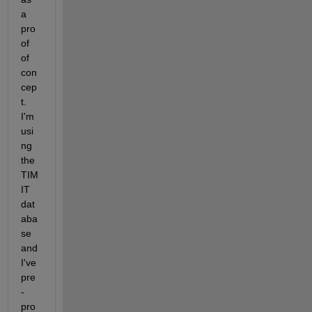
a 
pro
of 
of 
con
cep
t. 
I'm 
usi
ng 
the 
TIM
IT 
dat
aba
se 
and 
I've 
pre
-
pro