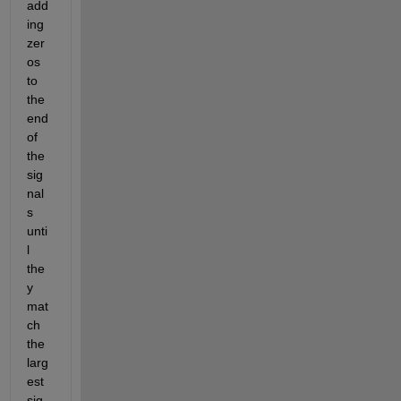
add
ing 
zer
os 
to 
the 
end 
of 
the 
sig
nal
s 
unti
l 
the
y 
mat
ch 
the 
larg
est 
sig