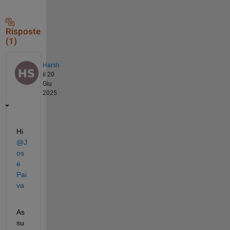
Risposte
(1)
Harsh
il 20
Giu
2025
Hi 
@J
os
é 
Pai
va
As
su