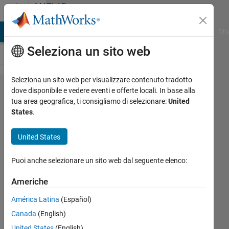
Vai al contenuto
MATLAB
Answers
ATLAB Answers
File Exchange
Cody
AI Chat Playground
Dis
Seleziona un sito web
Seleziona un sito web per visualizzare contenuto tradotto
Using
dove disponibile e vedere eventi e offerte locali. In base alla
tua area geografica, ti consigliamo di selezionare:
United
convolutional
States
.
neural
network in
United States
acoustic
Puoi anche selezionare un sito web dal seguente elenco:
echo
cancellation
Americhe
América Latina
(Español)
José
Canada
(English)
Paiva
United States
(English)