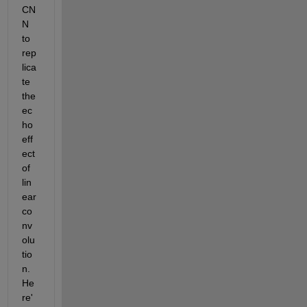
CN
N 
to 
rep
lica
te 
the 
ec
ho 
eff
ect 
of 
lin
ear 
co
nv
olu
tio
n. 
He
re'