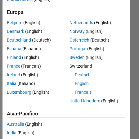
11 Ago
2022
Europa
1
Risposta
Belgium
(English)
Netherlands
(English)
Denmark
(English)
Norway
(English)
Aggiornato
Deutschland
(Deutsch)
Österreich
(Deutsch)
20 Giu
España
(Español)
Portugal
(English)
2025
4
Finland
(English)
Sweden
(English)
Visualizzazioni
France
(Français)
Switzerland
(30 giorni)
Ireland
(English)
Deutsch
Italia
(Italiano)
English
Luxembourg
(English)
Français
United Kingdom
(English)
Asia-Pacifico
Australia
(English)
India
(English)