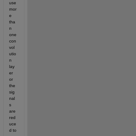
use 
mor
e 
tha
n 
one 
con
vol
utio
n 
lay
er 
or 
the 
sig
nal
s 
are 
red
uce
d to 