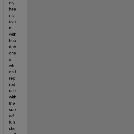
ely 
hea
r it 
eve
n 
with 
hea
dph
one
s 
wh
en I 
rep
rod
uce 
with 
the 
sou
nd
fun
ctio