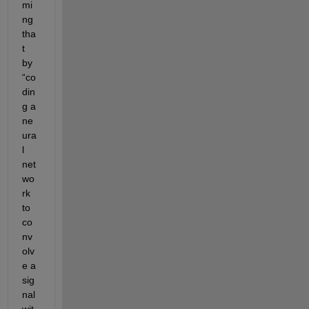
mi
ng 
tha
t 
by 
“co
din
g a 
ne
ura
l 
net
wo
rk 
to 
co
nv
olv
e a 
sig
nal 
wit