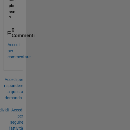
ple
ase
?
0
Commenti
Accedi
per
commentare.
Accedi per
rispondere
a questa
domanda.
ividi
Accedi
per
seguire
l’attività