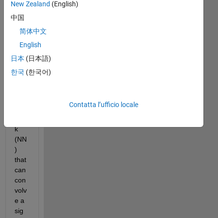
New Zealand
(English)
Hell
o, 
中国
i'm 
简体中文
tryi
English
ng 
to 
日本
(日本語)
cod
한국
(한국어)
e a 
neu
ral 
Contatta l’ufficio locale
net
wor
k 
(NN
) 
that 
can 
con
volv
e a 
sig