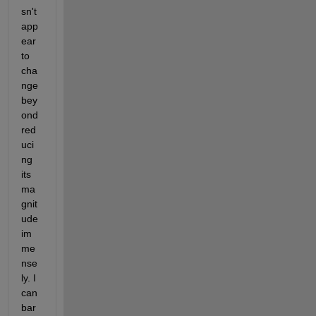
sn't 
app
ear 
to 
cha
nge 
bey
ond 
red
uci
ng 
its 
ma
gnit
ude 
im
me
nse
ly. I 
can 
bar