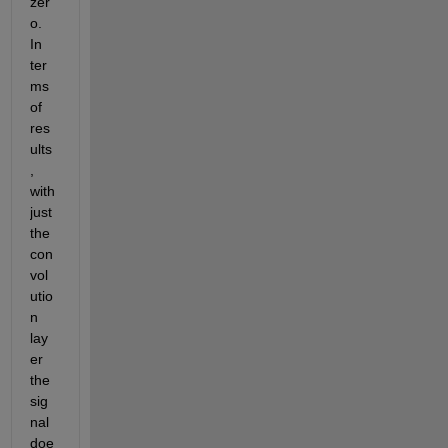
zer
o. 
In 
ter
ms 
of 
res
ults
, 
with 
just 
the 
con
vol
utio
n 
lay
er 
the 
sig
nal 
doe