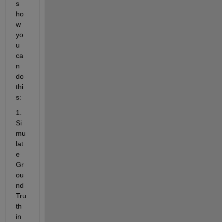
s 
ho
w 
yo
u 
ca
n 
do 
thi
s:
1. 
Si
mu
lat
e 
Gr
ou
nd 
Tru
th 
in 