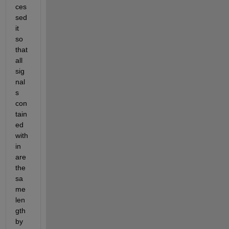
ces
sed 
it 
so 
that 
all 
sig
nal
s 
con
tain
ed 
with
in 
are 
the 
sa
me 
len
gth 
by 