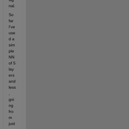
nal.
So 
far 
I've 
use
d a 
sim
ple 
NN 
of 5 
lay
ers 
and 
less
, 
goi
ng 
fro
m 
just 