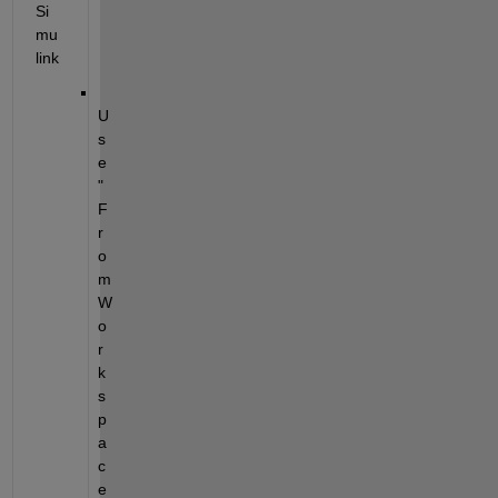
Si
mu
link
U
s
e 
"
F
r
o
m 
W
o
r
k
s
p
a
c
e