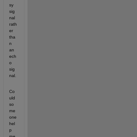
sy 
sig
nal 
rath
er 
tha
n 
an 
ech
o 
sig
nal.
Co
uld 
so
me
one 
hel
p 
me, 