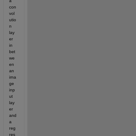
a 
con
vol
utio
n 
lay
er 
in 
bet
we
en 
an 
ima
ge 
inp
ut 
lay
er 
and 
a 
reg
res