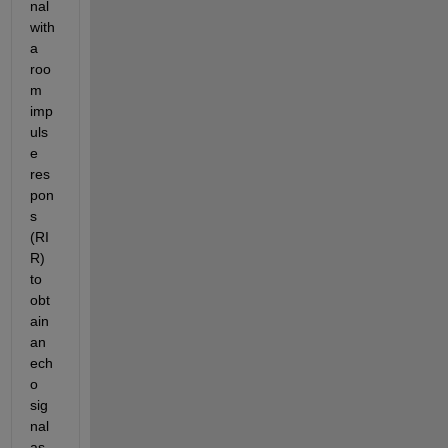
nal 
with 
a 
roo
m 
imp
uls
e 
res
pon
s 
(RI
R) 
to 
obt
ain 
an 
ech
o 
sig
nal 
as 