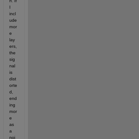
n. If 
I 
incl
ude 
mor
e 
lay
ers, 
the 
sig
nal 
is 
dist
orte
d, 
end
ing 
mor
e 
as 
a 
noi