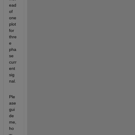
ead 
of 
one 
plot 
for 
thre
e 
pha
se 
curr
ent 
sig
nal.
Ple
ase 
gui
de 
me, 
ho
w 