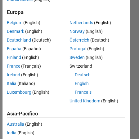
24 Set
2022
Europa
2
Risposte
Belgium
(English)
Netherlands
(English)
Denmark
(English)
Norway
(English)
Risposta
Deutschland
(Deutsch)
Österreich
(Deutsch)
accettata
España
(Español)
Portugal
(English)
Aggiornato
Finland
(English)
Sweden
(English)
26 Set
France
(Français)
Switzerland
2022
Ireland
(English)
Deutsch
9
Italia
(Italiano)
English
Visualizzazioni
(30 giorni)
Luxembourg
(English)
Français
United Kingdom
(English)
Mostra
Asia-Pacifico
commenti
Australia
(English)
meno
recenti
India
(English)