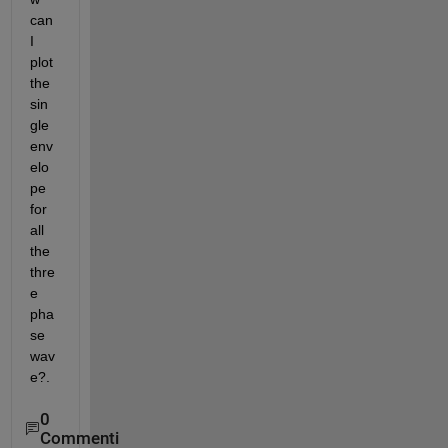
can 
I 
plot 
the 
sin
gle 
env
elo
pe 
for 
all 
the 
thre
e 
pha
se 
wav
e?.
0
Commenti