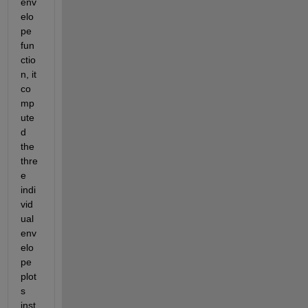
env
elo
pe 
fun
ctio
n, it 
co
mp
ute
d 
the 
thre
e 
indi
vid
ual 
env
elo
pe 
plot
s 
inst