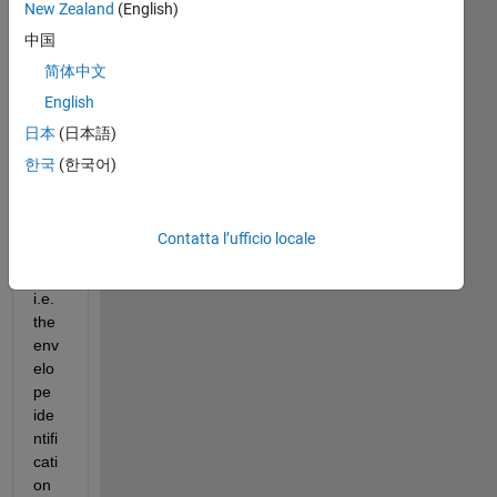
New Zealand
(English)
中国
I 
简体中文
stu
English
ck 
日本
(日本語)
in a 
ver
한국
(한국어)
y 
sm
all 
Contatta l’ufficio locale
ste
p 
i.e. 
the 
env
elo
pe 
ide
ntifi
cati
on 