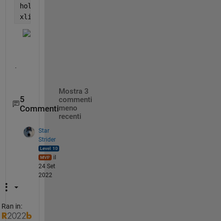
hold 
off
xlim([0 250])
.
Mostra 3
5
commenti
Commenti
meno
recenti
Star
Strider
il
24 Set
2022
Ran in: