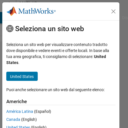
Vai al contenuto
MATLAB
Answers
ATLAB Answers
File Exchange
Cody
AI Chat Playground
Dis
Seleziona un sito web
Seleziona un sito web per visualizzare contenuto tradotto
How can
dove disponibile e vedere eventi e offerte locali. In base alla
tua area geografica, ti consigliamo di selezionare:
United
I
States
.
compute
envelope
United States
for three
Puoi anche selezionare un sito web dal seguente elenco:
phase
current?
Americhe
América Latina
(Español)
Rajeev
Canada
(English)
Kumar
United States
(English)