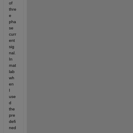
of 
thre
e 
pha
se 
curr
ent 
sig
nal. 
In 
mat
lab 
wh
en  
I 
use
d 
the 
pre
defi
ned 