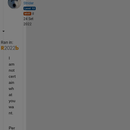
Strider
il
24 Set
2022
Ran in:
I 
am 
not 
cert
ain 
wh
at 
you 
wa
nt.  
Per