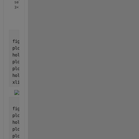
sel =
3×10000
         0    0.0377    0.0753    0.1129    0.1502    0.1
   -0.4330   -0.4233   -0.4129   -0.4020   -0.3905   -0.3
figure
plot(t, s)
hold 
on
plot(t, max(seu), 
'-r'
, 
'LineWidth'
,2)
plot(t, min(sel), 
'-g'
, 
'LineWidth'
,2)
hold 
off
xlim([0 250])
figure
plot(t, s)
hold 
on
plot(t, max(s), 
'-r'
, 
'LineWidth'
,2)
plot(t, min(s), 
'-g'
, 
'LineWidth'
,2)