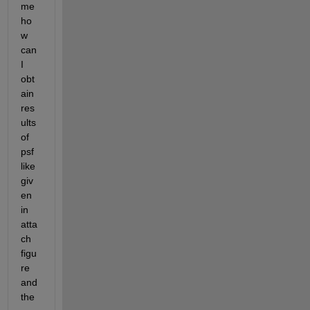
me 
ho
w 
can 
I 
obt
ain 
res
ults 
of 
psf 
like 
giv
en 
in 
atta
ch 
figu
re 
and 
the