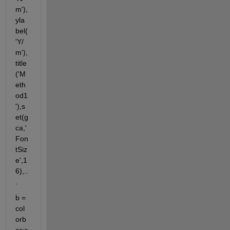
m'), 
yla
bel(
'Y/
m'),
title
('M
eth
od1
'),s
et(g
ca,'
Fon
tSiz
e',1
6),..
.
b = 
col
orb