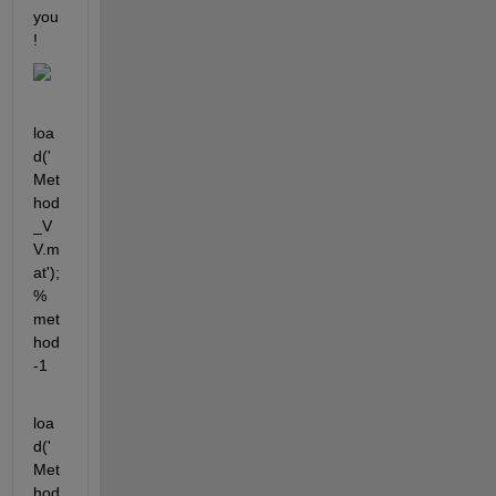
you
!
loa
d('
Met
hod
_V
V.m
at'); 
% 
met
hod
-1
loa
d('
Met
hod