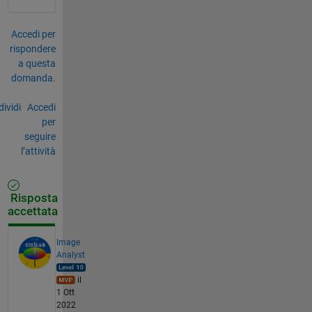
Accedi per
rispondere
a questa
domanda.
ividi
Accedi
per
seguire
l’attività
Risposta
accettata
Image
Analyst
il
1 Ott
2022