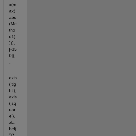
x(m
ax(
abs
(Me
tho
d1)
))),
[-35 
0]),.
..
axis
('tig
ht'),
axis
('sq
uar
e'),
xla
bel(
'X/