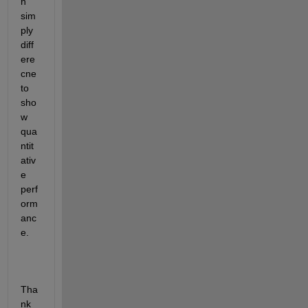
n 
sim
ply 
diff
ere
cne 
to 
sho
w 
qua
ntit
ativ
e 
perf
orm
anc
e. 
Tha
nk 