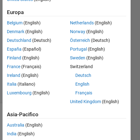
Iqbal
1 Ott
Europa
2022
Belgium
(English)
Netherlands
(English)
1
Risposta
Denmark
(English)
Norway
(English)
Deutschland
(Deutsch)
Österreich
(Deutsch)
Risposta
España
(Español)
Portugal
(English)
accettata
Finland
(English)
Sweden
(English)
Aggiornato
France
(Français)
Switzerland
2 Ott 2022
Ireland
(English)
Deutsch
6
Italia
(Italiano)
English
Visualizzazioni
Luxembourg
(English)
Français
(30 giorni)
United Kingdom
(English)
Asia-Pacifico
Australia
(English)
India
(English)