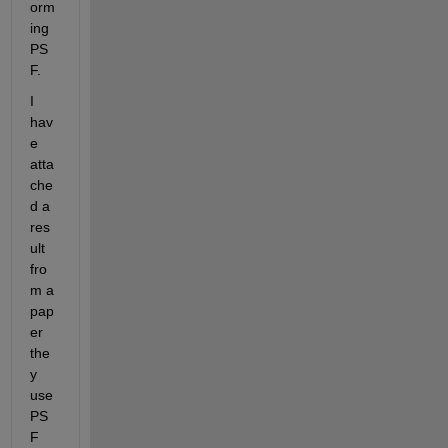
orm
ing 
PS
F. 
I 
hav
e 
atta
che
d a 
res
ult 
fro
m a 
pap
er 
the
y 
use 
PS
F 