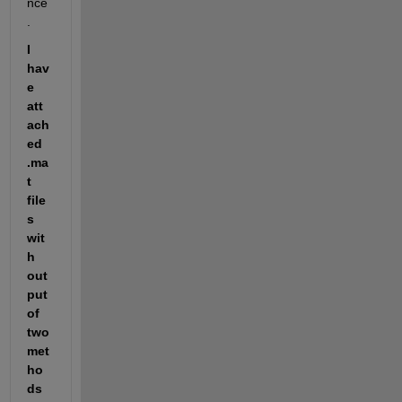
nce
. 
I 
hav
e 
att
ach
ed 
.ma
t 
file
s 
wit
h 
out
put 
of 
two 
met
ho
ds 