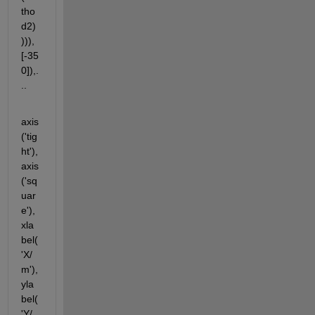
tho
d2)
))),
[-35 
0]),.
..
axis
('tig
ht'),
axis
('sq
uar
e'),
xla
bel(
'X/
m'), 
yla
bel(
'Y/