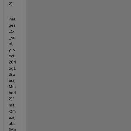
2)
ima
ges
c(x
_ve
ct, 
y_v
ect,
20*l
og1
0(a
bs(
Met
hod
2)/
ma
x(m
ax(
abs
(Me