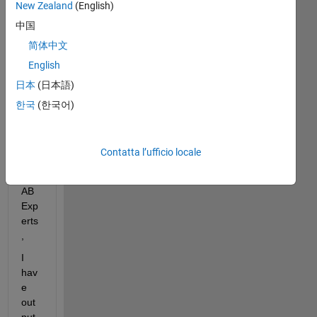
New Zealand
(English)
中国
简体中文
Method_VH.mat
English
Method_VV.mat
日本
(日本語)
한국
(한국어)
De
ar 
Contatta l’ufficio locale
MA
TL
AB 
Exp
erts
, 
I 
hav
e 
out