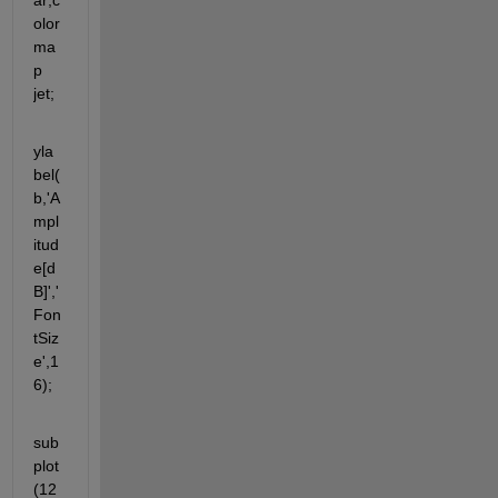
ar;c
olor
ma
p 
jet;
yla
bel(
b,'A
mpl
itud
e[d
B]','
Fon
tSiz
e',1
6);
sub
plot
(12