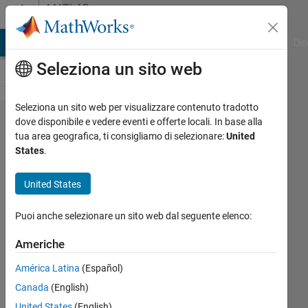
Vai al contenuto
MATLAB
Answers
ATLAB Answers
File Exchange
Cody
AI Chat Playground
Dis
Seleziona un sito web
Seleziona un sito web per visualizzare contenuto tradotto
How to
dove disponibile e vedere eventi e offerte locali. In base alla
tua area geografica, ti consigliamo di selezionare:
United
Apply PSF
States
.
to obtain
the
United States
difference
Puoi anche selezionare un sito web dal seguente elenco:
between
two
Americhe
method?
América Latina
(Español)
Canada
(English)
Amjad
United States
(English)