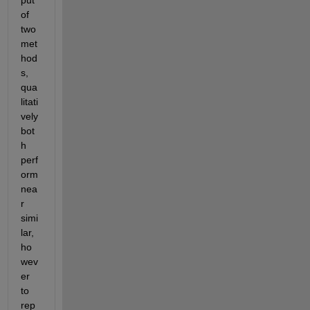
put 
of 
two 
met
hod
s, 
qua
litati
vely 
bot
h 
perf
orm 
nea
r 
simi
lar, 
ho
wev
er 
to 
rep