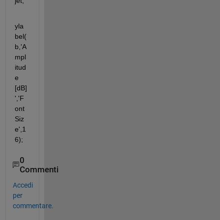
jet;
yla
bel(
b,'A
mpl
itud
e 
[dB]
','F
ont
Siz
e',1
6);
0
Commenti
Accedi
per
commentare.