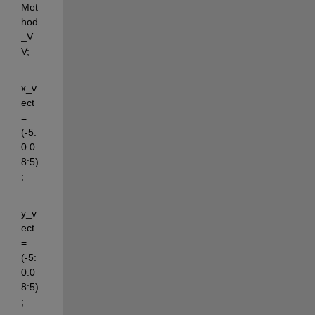
Met
hod
_V
V;
x_v
ect 
= 
(-5:
0.0
8:5)
;
y_v
ect 
= 
(-5:
0.0
8:5)
;