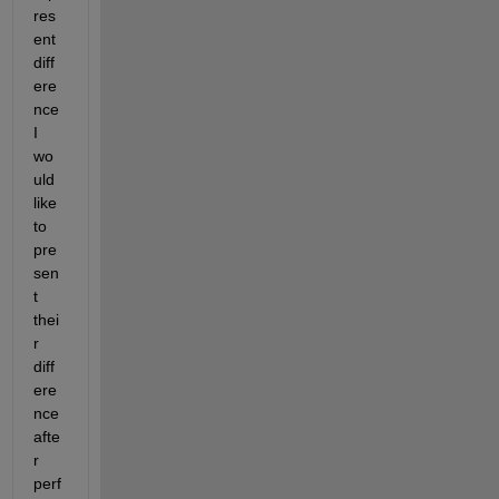
res
ent 
diff
ere
nce 
I 
wo
uld 
like 
to 
pre
sen
t 
thei
r 
diff
ere
nce  
afte
r 
perf