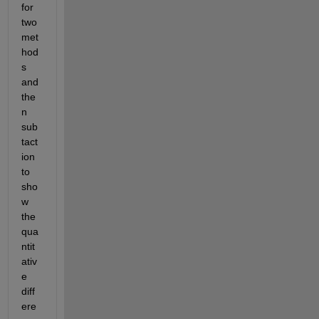
for 
two 
met
hod
s 
and 
the
n 
sub
tact
ion 
to 
sho
w 
the 
qua
ntit
ativ
e 
diff
ere