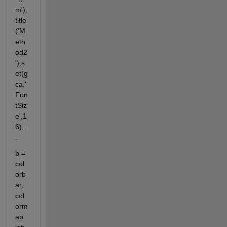
m'),
title
('M
eth
od2
'),s
et(g
ca,'
Fon
tSiz
e',1
6),..
.
b = 
col
orb
ar; 
col
orm
ap 