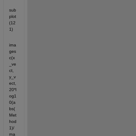
sub
plot
(12
1)
ima
ges
c(x
_ve
ct, 
y_v
ect,
20*l
og1
0(a
bs(
Met
hod
1)/
ma