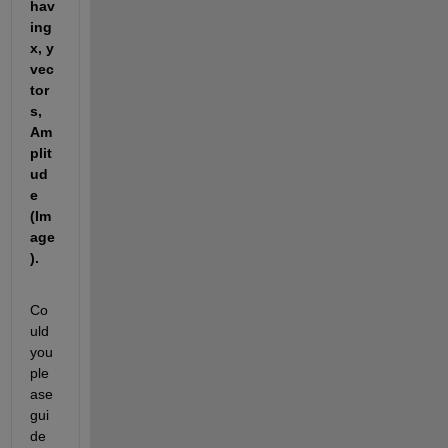
hav
ing 
x, y 
vec
tor
s, 
Am
plit
ud
e 
(Im
age
).
Co
uld 
you 
ple
ase 
gui
de 