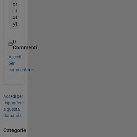
grid 
on
;
title(
'Non-zero Values'
);
xlabel(
'Column'
);
ylabel(
'Row'
);
0
Commenti
Accedi
per
commentare.
Accedi per
rispondere
a questa
domanda.
Categorie