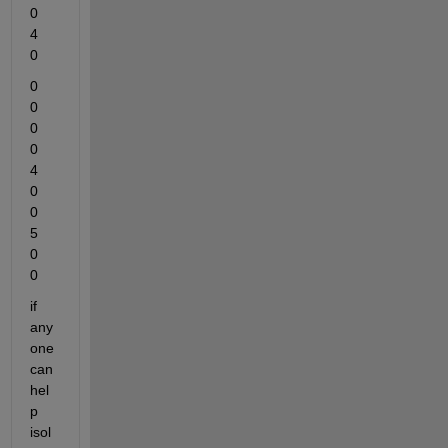
0	
4	
0
0	
0	
0	
0	
4	
0	
0	
5	
0	
0 
if 
any
one 
can 
hel
p 
isol