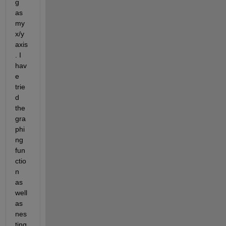
g 
as 
my 
x/y 
axis
. I 
hav
e 
trie
d 
the 
gra
phi
ng 
fun
ctio
n 
as 
well 
as 
nes
ting 