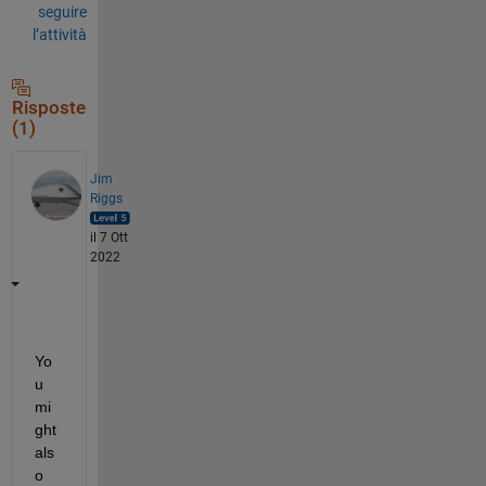
seguire
l’attività
Risposte
(1)
Jim
Riggs
il 7 Ott
2022
Yo
u 
mi
ght 
als
o 