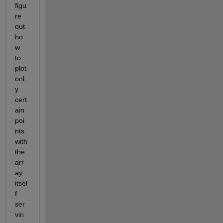
figu
re 
out 
ho
w 
to 
plot 
onl
y 
cert
ain 
poi
nts 
with 
the 
arr
ay 
itsel
f 
ser
vin