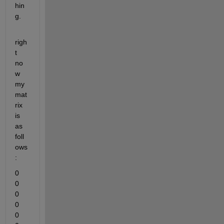
hin
g.
righ
t 
no
w 
my 
mat
rix 
is 
as 
foll
ows
:
0	
0	
0	
0	
0	