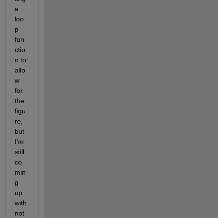
a 
loo
p 
fun
ctio
n to 
allo
w 
for 
the 
figu
re, 
but 
I'm 
still 
co
min
g 
up 
with 
not