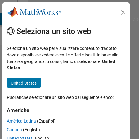
Vai al contenuto
MATLAB
Answers
ATLAB Answers
File Exchange
Cody
AI Chat Playground
Dis
Seleziona un sito web
Seleziona un sito web per visualizzare contenuto tradotto
Trying
dove disponibile e vedere eventi e offerte locali. In base alla
tua area geografica, ti consigliamo di selezionare:
United
to plot
States
.
array
points
United States
on a
Puoi anche selezionare un sito web dal seguente elenco:
graph.
Americhe
David
América Latina
(Español)
Haller
Canada
(English)
7 Ott
United States
(English)
2022