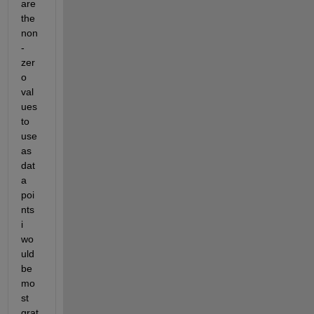
are 
the 
non
-
zer
o 
val
ues 
to 
use 
as 
dat
a 
poi
nts 
i 
wo
uld 
be 
mo
st 
grat