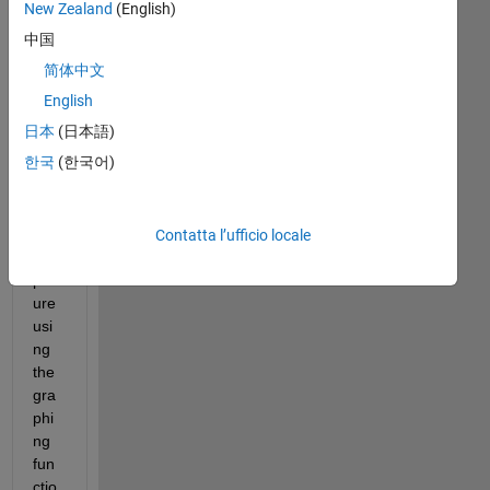
an 
New Zealand
(English)
mat
中国
rix 
简体中文
that 
I 
English
am 
日本
(日本語)
tryi
한국
(한국어)
ng 
to 
turn 
into 
Contatta l’ufficio locale
a 
pict
ure 
usi
ng 
the 
gra
phi
ng 
fun
ctio