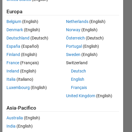
1
Europa
Risposta
Belgium
(English)
Netherlands
(English)
Aggiornato
Denmark
(English)
Norway
(English)
7 Ott 2022
Deutschland
(Deutsch)
Österreich
(Deutsch)
19
Visualizzazioni
España
(Español)
Portugal
(English)
(30 giorni)
Finland
(English)
Sweden
(English)
France
(Français)
Switzerland
Ireland
(English)
Deutsch
Italia
(Italiano)
English
Luxembourg
(English)
Français
United Kingdom
(English)
Asia-Pacifico
I 
Australia
(English)
hav
India
(English)
e 