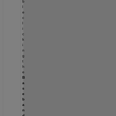
b
l
e 
c
l
i
c
k
i
n
g 
t
h
e 
B
a
s
e
b
a
n
d 