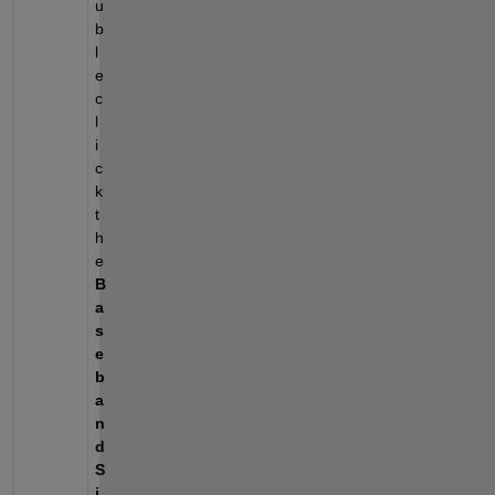
u
b
l
e 
c
l
i
c
k 
t
h
e 
B
a
s
e
b
a
n
d 
S
i