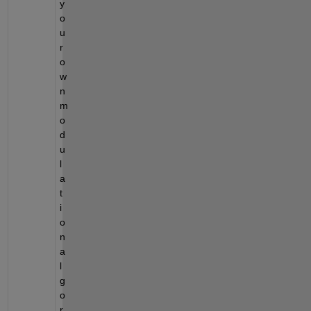
y
o
u
r 
o
w
n 
m
o
d
u
l
a
t
i
o
n 
a
l
g
o
r