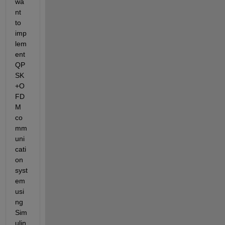
wa
nt 
to 
imp
lem
ent 
QP
SK
+O
FD
M 
co
mm
uni
cati
on 
syst
em 
usi
ng 
Sim
ulin