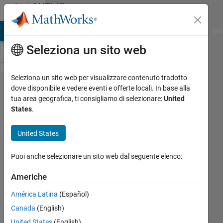
Vai al contenuto
MATLAB
Answers
ATLAB Answers
File Exchange
Cody
AI Chat Playground
Dis
Seleziona un sito web
Seleziona un sito web per visualizzare contenuto tradotto
Is it possible
dove disponibile e vedere eventi e offerte locali. In base alla
tua area geografica, ti consigliamo di selezionare:
United
to simulate
States
.
OFDM+QPSK
data
United States
transmission
Puoi anche selezionare un sito web dal seguente elenco:
and
reception
Americhe
using
América Latina
(Español)
simulink and
Canada
(English)
RFtoolbox?
United States
(English)