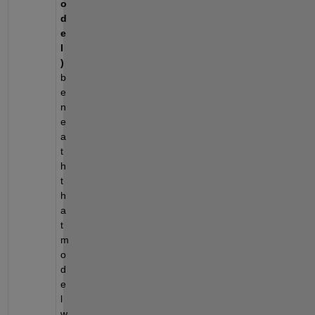
o
d
e
l
)
b
e
n
e
a
t
h 
t
h
a
t 
m
o
d
e
l 
w