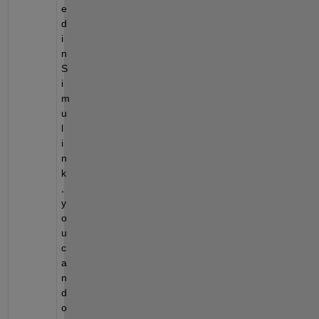
e
d 
i
n 
S
i
m
u
l
i
n
k
, 
y
o
u 
c
a
n 
d
o