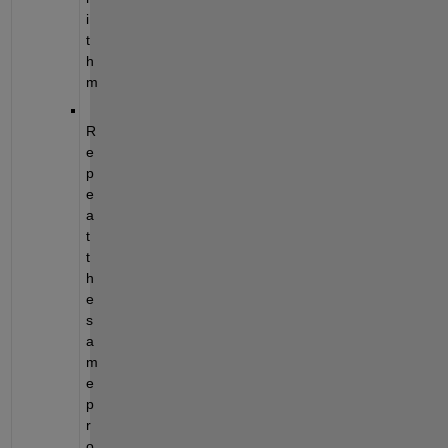
i
t
h
m
R
e
p
e
a
t 
t
h
e 
s
a
m
e 
p
r
o