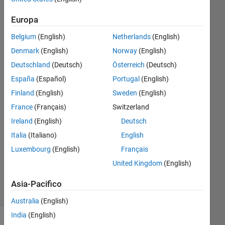
Europa
Vivek
T S
Belgium
(English)
Netherlands
(English)
18 Nov
Denmark
(English)
Norway
(English)
2022
Deutschland
(Deutsch)
Österreich
(Deutsch)
1
España
(Español)
Portugal
(English)
Risposta
Finland
(English)
Sweden
(English)
Risposta
France
(Français)
Switzerland
accettata
Ireland
(English)
Deutsch
Italia
(Italiano)
English
Aggiornato
21 Nov
Luxembourg
(English)
Français
2022
United Kingdom
(English)
92
Visualizzazioni
Asia-Pacifico
(30 giorni)
Australia
(English)
India
(English)