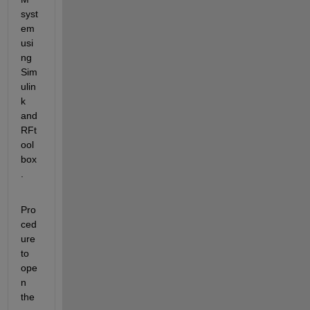
syst
em 
usi
ng 
Sim
ulin
k 
and 
RFt
ool
box
.
Pro
ced
ure 
to 
ope
n 
the 