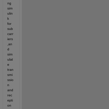
ng 
sim
ulin
k 
for 
sub 
carr
iers
,an
d 
sim
ulat
e 
tran
smi
ssio
n 
and 
rec
epti
on 