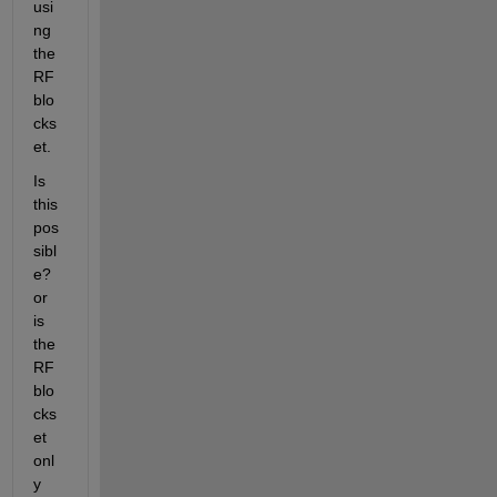
usi
ng 
the 
RF 
blo
cks
et.
Is 
this 
pos
sibl
e? 
or 
is 
the 
RF 
blo
cks
et 
onl
y 