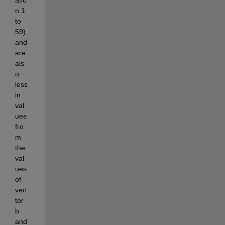
atio
n 1 
to 
59) 
and 
are 
als
o 
less 
in 
val
ues 
fro
m 
the 
val
ues 
of 
vec
tor 
b 
and 