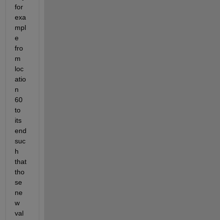
for 
exa
mpl
e 
fro
m 
loc
atio
n 
60 
to 
its 
end 
suc
h 
that 
tho
se 
ne
w 
val