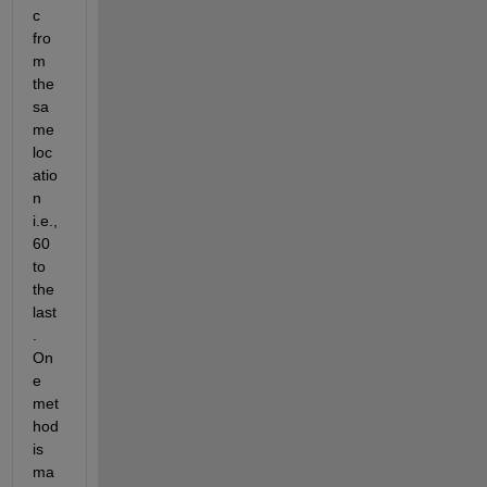
c 
fro
m 
the 
sa
me 
loc
atio
n 
i.e., 
60 
to 
the 
last
. 
On
e 
met
hod 
is 
ma