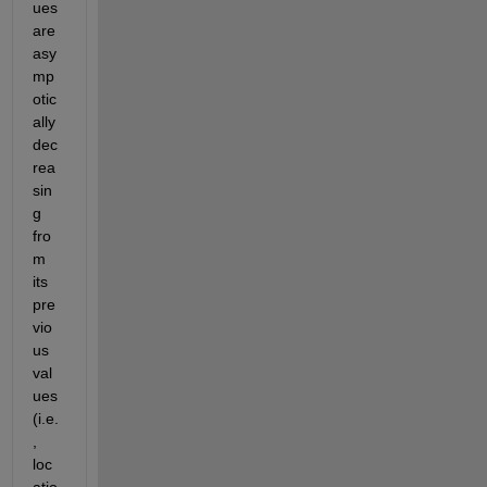
ues 
are 
asy
mp
otic
ally 
dec
rea
sin
g 
fro
m 
its 
pre
vio
us 
val
ues 
(i.e.
, 
loc