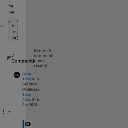
it 
for 
me.
me
Mostra 5
7
commenti
Commenti
meno
recenti
Sadiq
Akbar
il 16
Gen 2023
Modificato:
Sadiq
Akbar
il 16
Gen 2023