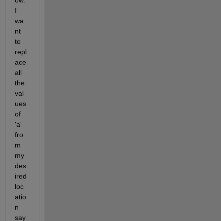
ow. 
I 
wa
nt 
to 
repl
ace 
all 
the 
val
ues 
of 
'a' 
fro
m 
my 
des
ired 
loc
atio
n 
say 