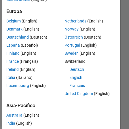
end?
Europa
Belgium
(English)
Netherlands
(English)
Sadiq
Akbar
Denmark
(English)
Norway
(English)
15 Gen
Deutschland
(Deutsch)
Österreich
(Deutsch)
2023
España
(Español)
Portugal
(English)
2
Finland
(English)
Sweden
(English)
Risposte
France
(Français)
Switzerland
Risposta
Ireland
(English)
Deutsch
accettata
Italia
(Italiano)
English
Luxembourg
(English)
Français
Aggiornato
18 Gen
United Kingdom
(English)
2023
Asia-Pacifico
6
Visualizzazioni
Australia
(English)
(30 giorni)
India
(English)