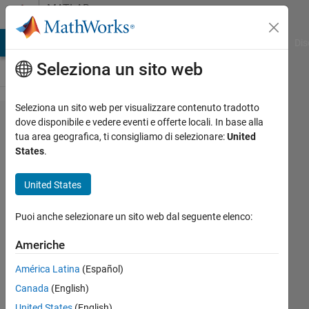
Vai al contenuto
MATLAB
Answers
ATLAB Answers
File Exchange
Cody
AI Chat Playground
Dis
Seleziona un sito web
Seleziona un sito web per visualizzare contenuto tradotto
How to
dove disponibile e vedere eventi e offerte locali. In base alla
tua area geografica, ti consigliamo di selezionare:
United
replace
States
.
the
values
United States
of a
Puoi anche selezionare un sito web dal seguente elenco:
vector
from
Americhe
desired
América Latina
(Español)
location
Canada
(English)
to its
United States
(English)