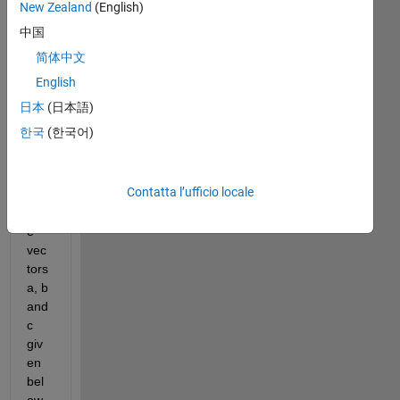
New Zealand
(English)
Mostra
中国
commenti
简体中文
meno
English
recenti
日本
(日本語)
한국
(한국어)
I 
hav
Contatta l’ufficio locale
e 
thre
e 
vec
tors 
a, b 
and 
c 
giv
en 
bel