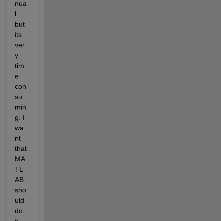
nua
l 
but 
its 
ver
y 
tim
e 
con
su
min
g. I 
wa
nt 
that 
MA
TL
AB 
sho
uld 
do 