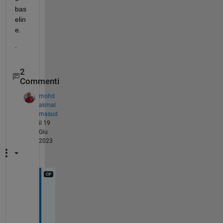
bas
elin
e.  
.
2
Commenti
mohd
akmal
masud
il 19
Giu
2023
t
a
h
n