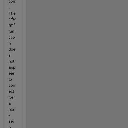
tion
.  
The 
‘fw
hm’
fun
ctio
n 
doe
s 
not 
app
ear 
to 
corr
ect 
forr 
a 
non
-
zer
o 