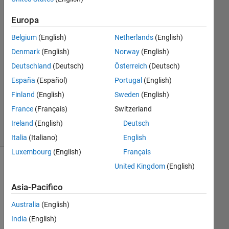
2
Risposte
Europa
Belgium
(English)
Netherlands
(English)
Risposta
Denmark
(English)
Norway
(English)
accettata
Deutschland
(Deutsch)
Österreich
(Deutsch)
Aggiornato
España
(Español)
Portugal
(English)
20 Ott
Finland
(English)
Sweden
(English)
2025
France
(Français)
Switzerland
48
Visualizzazioni
Ireland
(English)
Deutsch
(30 giorni)
Italia
(Italiano)
English
Luxembourg
(English)
Français
United Kingdom
(English)
Asia-Pacifico
Australia
(English)
India
(English)