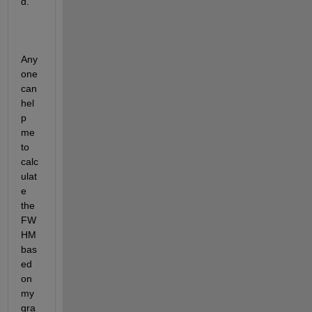
d. 
Any
one 
can 
hel
p 
me 
to 
calc
ulat
e 
the 
FW
HM 
bas
ed 
on 
my 
gra