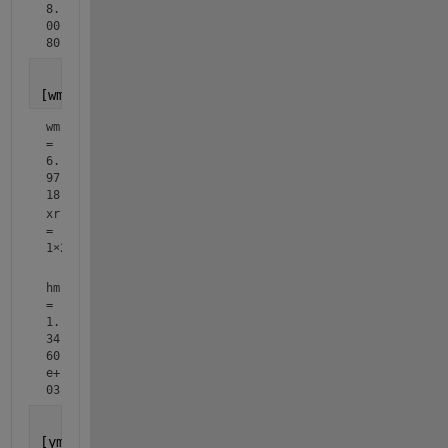
8.
00
80
[wm,xr,hm] = myFWHM(x,y)
wm 
= 
6.
97
18
xr
=
1×2
hm 
= 
1.
34
60
e+
03
[ymax,idx] = max(y);