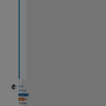
h
m 
= 
1
.
3
4
6
0
e
+
0
3
Star
Strider
il
19 Giu