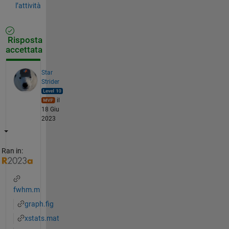
l’attività
Risposta
accettata
Star
Strider
il
18 Giu
2023
Ran in:
fwhm.m
graph.fig
xstats.mat