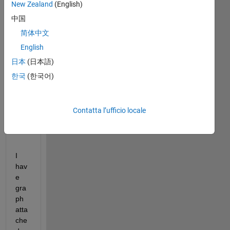
New Zealand
(English)
中国
fwhm.m
简体中文
graph.fig
English
xstats.mat
日本
(日本語)
ystats.mat
한국
(한국어)
De
Contatta l’ufficio locale
ar 
All,
I 
hav
e 
gra
ph 
atta
che