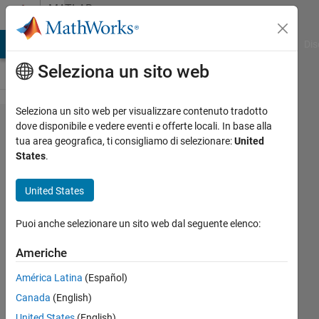
Vai al contenuto
MATLAB
Answers
ATLAB Answers
File Exchange
Cody
AI Chat Playground
Dis
Seleziona un sito web
Seleziona un sito web per visualizzare contenuto tradotto
How to
dove disponibile e vedere eventi e offerte locali. In base alla
tua area geografica, ti consigliamo di selezionare:
United
calculate
States
.
FWHM
on the
United States
graph
Puoi anche selezionare un sito web dal seguente elenco:
mohd
Americhe
akmal
América Latina
(Español)
masud
18 Giu
Canada
(English)
2023
United States
(English)