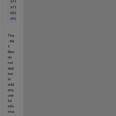
xr(1) = interp1(y_dtrnd(idxrng{1})-ymin, x(idxrng{1
xr(2) = interp1(y_dtrnd(idxrng{2})-ymin, x(idxrng{2
width = xr(2)-xr(1);
end
The 
.ma
t
files 
do 
not 
app
ear 
to 
add 
any 
use
ful 
info
rma