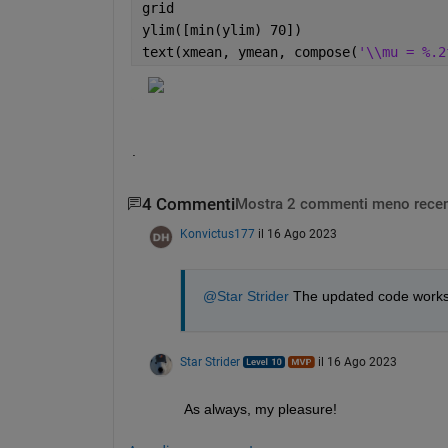
grid
ylim([min(ylim) 70])
text(xmean, ymean, compose(
'\\mu = %.2
.
4 Commenti
Mostra 2 commenti meno recen
Konvictus177
il 16 Ago 2023
@Star Strider
 The updated code works
Star Strider
il 16 Ago 2023
As always, my pleasure!  