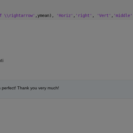
f \\rightarrow'
,ymean), 
'Horiz'
,
'right'
, 
'Vert'
,
'middle'
ti
 perfect! Thank you very much!