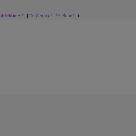
ableNames'
,{
'X Centre'
,
'Y Mean'
})