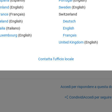
spaña
(Español)
Portugal
(English)
inland
(English)
Sweden
(English)
teps as indicated below. 
rance
(Français)
Switzerland
eps?
reland
(English)
Deutsch
talia
(Italiano)
English
uxembourg
(English)
Français
United Kingdom
(English)
Contatta l’ufficio locale
Accedi per rispondere a questa 
Condividi
Accedi per seguire l