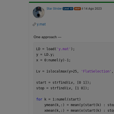
Star Strider
il 14 Ago 2023
y.mat
One approach — 
LD = load(
'y.mat'
);
y = LD.y;
x = 0:numel(y)-1;
Lv = islocalmax(y>25, 
'FlatSelection'
,
start = strfind(Lv, [0 1]);
stop = strfind(Lv, [1 0]);
for 
k = 1:numel(start)
    ymean(k,:) = mean(y(start(k) : sto
    xmean(k,:) = mean(x(start(k) : sto