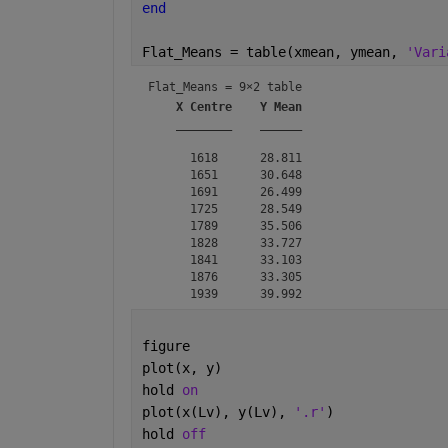
end
Flat_Means = table(xmean, ymean, 
'Vari
Flat_Means = 
9×2 table
X Centre
Y Mean
________
______
      1618      28.811

      1651      30.648

      1691      26.499

      1725      28.549

      1789      35.506

      1828      33.727

      1841      33.103

      1876      33.305

figure
plot(x, y)
hold 
on
plot(x(Lv), y(Lv), 
'.r'
)
hold 
off