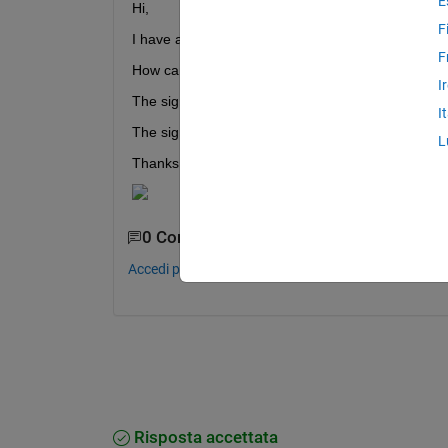
E
Hi,
F
I have a partially broken signal with NaNs and 5 s
F
How can I find the mean level of each of the 5 st
I
The signal is attached.
I
The signal looks like the following:
L
Thanks.
0 Commenti
Accedi per commentare.
Risposta accettata