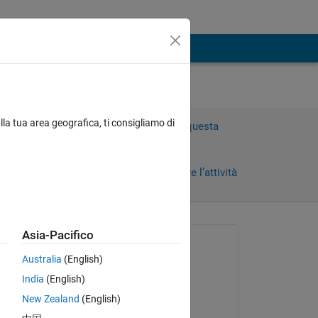
lla tua area geografica, ti consigliamo di
Accedi per rispondere a questa
domanda.
Condividi
Accedi per seguire l’attività
 recenti
Asia-Pacifico
Richiesto:
Australia
(English)
Konvictus177
India
(English)
il 14 Ago 2023
New Zealand
(English)
Commentato: