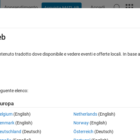
Apprendimento
Accedi
Acquista MATLAB
t Playground
Discussioni
Concorsi
Blog
Pubblica
Altro
iga
FAQ su MATLAB
Altro
eb
signal
tenuto tradotto dove disponibile e vedere eventi e offerte locali. In base a
isposta accettata
Aggiornato 16 Ago 2023
eguente elenco:
Mostra commenti meno
uropa
elgium
(English)
Netherlands
(English)
0 voti
enmark
(English)
Norway
(English)
eutschland
(Deutsch)
Österreich
(Deutsch)