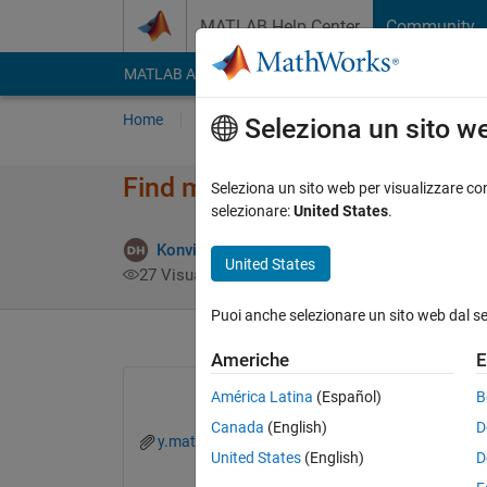
Vai al contenuto
MATLAB Help Center
Community
MATLAB Answers
File Exchange
Cody
AI Cha
Home
Poni una domanda
Risposta
Nav
Seleziona un sito w
Find mean of steps in broken 
Seleziona un sito web per visualizzare con
selezionare:
United States
.
R
Konvictus177
14 Ago 2023
1 Risposta
United States
27 Visualizzazioni (30 giorni)
Puoi anche selezionare un sito web dal s
Americhe
E
América Latina
(Español)
B
Canada
(English)
D
y.mat
United States
(English)
D