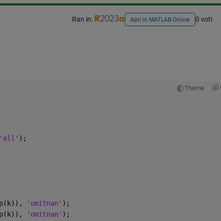
Ran in:
0 voti
Apri in MATLAB Online
Theme
'all'
);
p(k)), 
'omitnan'
);
p(k)), 
'omitnan'
);