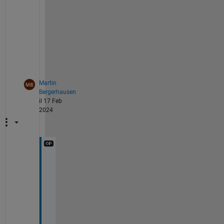
,
0
.
1
]  
?
Martin
Bergerhausen
il 17 Feb
2024
I
t 
i
s 
s
u
p