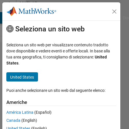
Vai al contenuto
MATLAB
Answers
ATLAB Answers
File Exchange
Cody
AI Chat Playground
Dis
Seleziona un sito web
Seleziona un sito web per visualizzare contenuto tradotto
How do I add
dove disponibile e vedere eventi e offerte locali. In base alla
tua area geografica, ti consigliamo di selezionare:
United
transparency
States
.
to a plot in
the Live
United States
Editor?
Puoi anche selezionare un sito web dal seguente elenco:
Martin
Americhe
Bergerhausen
América Latina
(Español)
17 Feb
2024
Canada
(English)
4
United States
(English)