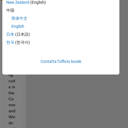
H
New Zealand
(English)
e
中国
y 
a
简体中文
l
English
l
日本
(日本語)
,
한국
(한국어)
if I 
use 
the 
Contatta l’ufficio locale
foll
owi
ng 
cod
e in 
the 
Co
mm
and 
Win
do