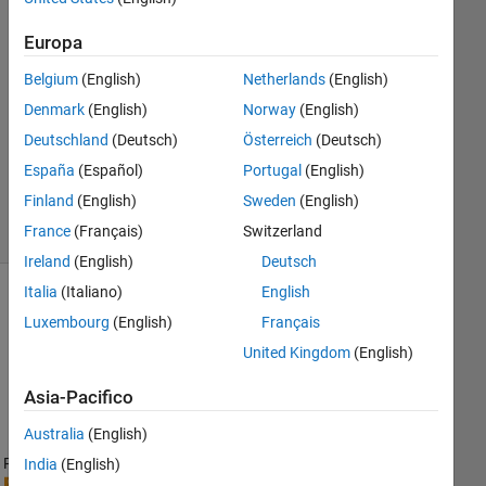
Risposte
Europa
Risposta
Belgium
(English)
Netherlands
(English)
accettata
Denmark
(English)
Norway
(English)
Aggiornato
Deutschland
(Deutsch)
Österreich
(Deutsch)
1 Mar 2024
España
(Español)
Portugal
(English)
26
Finland
(English)
Sweden
(English)
Visualizzazioni
France
(Français)
Switzerland
(30 giorni)
Ireland
(English)
Deutsch
Italia
(Italiano)
English
Luxembourg
(English)
Français
United Kingdom
(English)
Asia-Pacifico
Australia
(English)
Ran in:
India
(English)