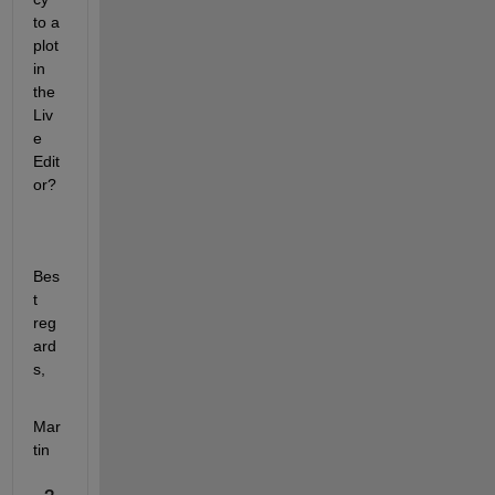
to a 
plot 
in 
the 
Liv
e 
Edit
or?
Bes
t 
reg
ard
s,
Mar
tin