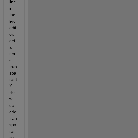
line 
in 
the 
live 
edit
or, I 
get 
a 
non
-
tran
spa
rent 
X. 
Ho
w 
do I 
add 
tran
spa
ren
cy 