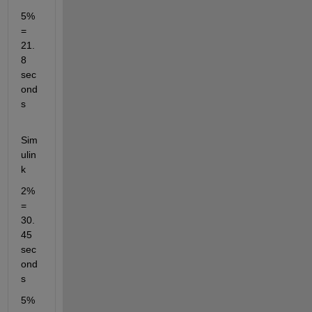
5% 
= 
21.
8 
sec
ond
s
Sim
ulin
k
2% 
= 
30.
45 
sec
ond
s
5% 