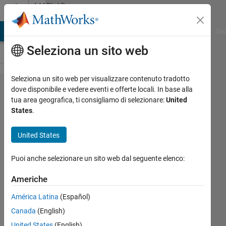
Vai al contenuto
MATLAB
Answers
ATLAB Answers
File Exchange
Cody
AI Chat Playground
Dis
Seleziona un sito web
Seleziona un sito web per visualizzare contenuto tradotto
2% and
dove disponibile e vedere eventi e offerte locali. In base alla
tua area geografica, ti consigliamo di selezionare:
United
5%
States
.
settling
times
United States
Puoi anche selezionare un sito web dal seguente elenco:
Daniel
28 Feb
Americhe
2024
América Latina
(Español)
1
Risposta
Canada
(English)
United States
(English)