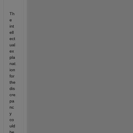
Th
e 
int
ell
ect
ual 
ex
pla
nat
ion 
for 
the 
dis
cre
pa
nc
y 
co
uld 
be 