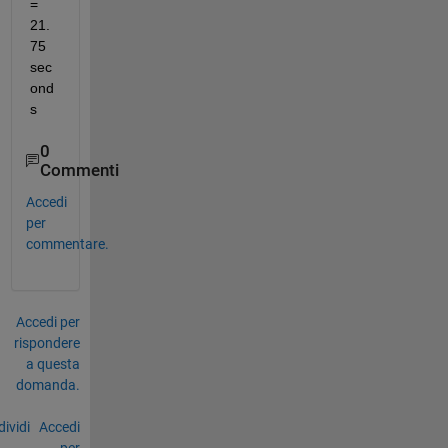
= 
21.
75 
sec
ond
s
0
Commenti
Accedi
per
commentare.
Accedi per
rispondere
a questa
domanda.
ividi
Accedi
per