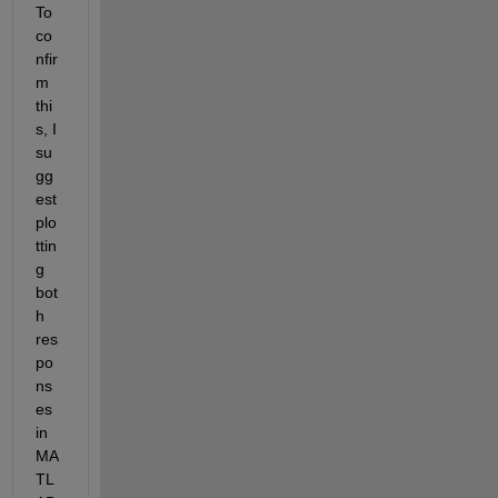
To 
co
nfir
m 
thi
s, I 
su
gg
est 
plo
ttin
g 
bot
h 
res
po
ns
es 
in 
MA
TL