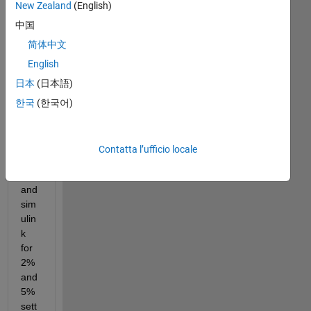
e 
New Zealand
(English)
sim
中国
ulat
ed 
简体中文
the 
English
sa
日本
(日本語)
me 
syst
한국
(한국어)
em 
with
in 
Contatta l’ufficio locale
mat
lab 
and 
sim
ulin
k 
for 
2% 
and 
5% 
sett