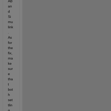
AB 
an
d 
Si
mu
link
. 
As 
for 
the 
fix, 
ma
ke 
sur
e 
tha
t 
bot
h 
set
tlin
g 