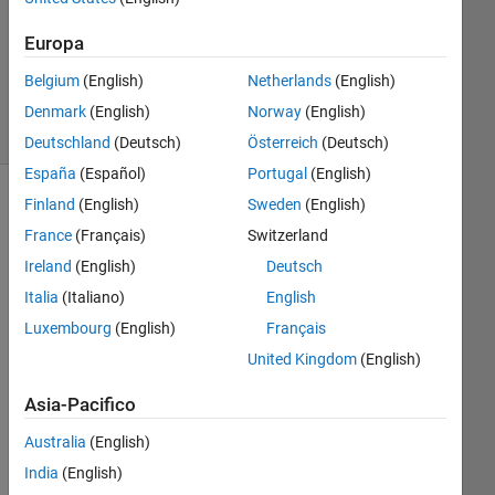
Aggiornato
28 Feb
Europa
2024
Belgium
(English)
Netherlands
(English)
7
Visualizzazioni
Denmark
(English)
Norway
(English)
(30 giorni)
Deutschland
(Deutsch)
Österreich
(Deutsch)
España
(Español)
Portugal
(English)
Finland
(English)
Sweden
(English)
France
(Français)
Switzerland
Ireland
(English)
Deutsch
Italia
(Italiano)
English
Luxembourg
(English)
Français
United Kingdom
(English)
Hell
Asia-Pacifico
o, 
Australia
(English)
I 
hav
India
(English)