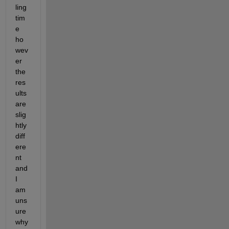
ling 
tim
e 
ho
wev
er 
the 
res
ults 
are 
slig
htly 
diff
ere
nt 
and 
I 
am 
uns
ure 
why