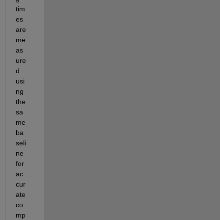
tim
es 
are 
me
as
ure
d 
usi
ng 
the 
sa
me 
ba
seli
ne 
for 
ac
cur
ate 
co
mp