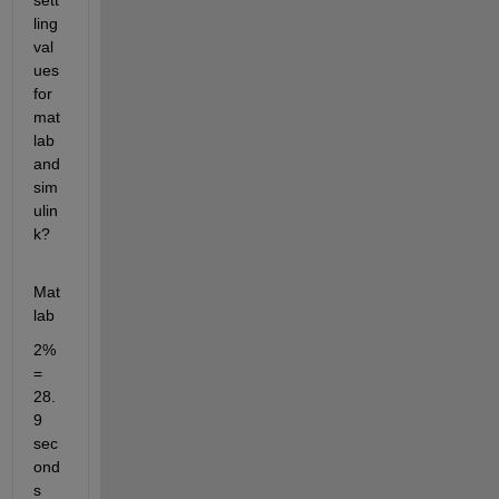
sett
ling 
val
ues 
for 
mat
lab 
and 
sim
ulin
k?
Mat
lab
2% 
= 
28.
9 
sec
ond
s