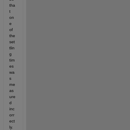
tha
t 
on
e 
of 
the 
set
tlin
g 
tim
es 
wa
s 
me
as
ure
d 
inc
orr
ect
ly. 