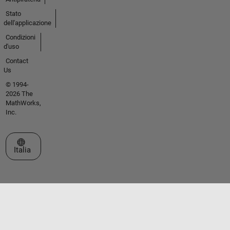
Stato
dell'applicazione
Condizioni
d'uso
Contact
Us
© 1994-
2026 The
MathWorks,
Inc.
Seleziona un sito web
Italia