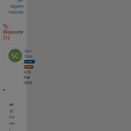
seguire
l’attività
Risposte
(1)
Sam
Chak
il 28
Feb
2024
Hi 
@
Da
nie
l