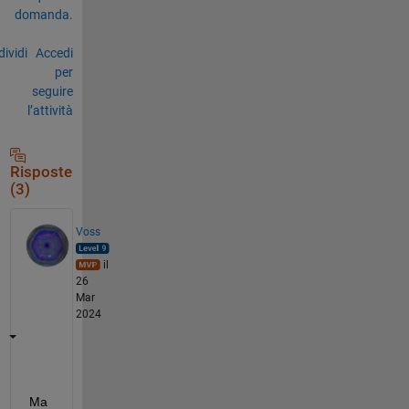
domanda.
ividi
Accedi
per
seguire
l’attività
Risposte
(3)
Voss
il
26
Mar
2024
Ma