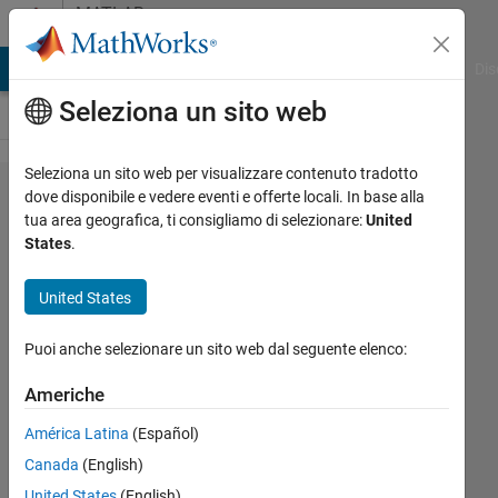
Vai al contenuto
MATLAB
Answers
ATLAB Answers
File Exchange
Cody
AI Chat Playground
Dis
Seleziona un sito web
Seleziona un sito web per visualizzare contenuto tradotto
Connect
dove disponibile e vedere eventi e offerte locali. In base alla
tua area geografica, ti consigliamo di selezionare:
United
Matlab
States
.
with
chatgpt
United States
Puoi anche selezionare un sito web dal seguente elenco:
준우
김
Americhe
26 Mar
2024
América Latina
(Español)
3
Canada
(English)
Risposte
United States
(English)