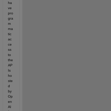
ha
ve 
pro
gra
m
ma
tic 
ac
ce
ss 
to 
the 
AP
Is 
ho
ste
d 
by 
Op
en
AI 