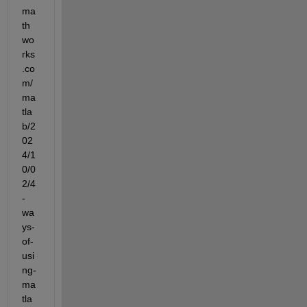
ma
th
wo
rks
.co
m/
ma
tla
b/2
02
4/1
0/0
2/4
-
wa
ys-
of-
usi
ng-
ma
tla