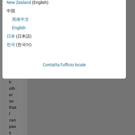
New Zealand
(English)
ma
中国
ke 
Mat
简体中文
lab 
English
and 
日本
(日本語)
Ch
atG
한국
(한국어)
PT 
inte
ract 
Contatta l’ufficio locale
with 
eac
h 
oth
er 
so 
that 
I 
can 
pas
s 