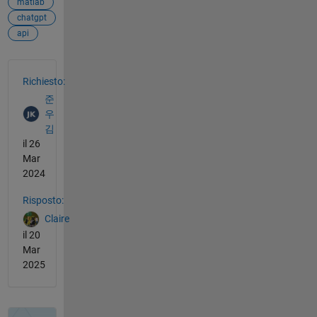
matlab
chatgpt
api
Vedere anche
Richiesto:
준
우
김
il 26
Mar
2024
Risposto:
Claire
il 20
Mar
2025