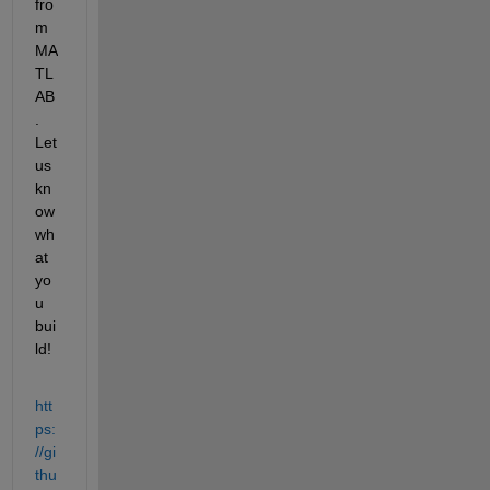
fro
m 
MA
TL
AB
. 
Let 
us 
kn
ow 
wh
at 
yo
u 
bui
ld!
htt
ps:
//gi
thu