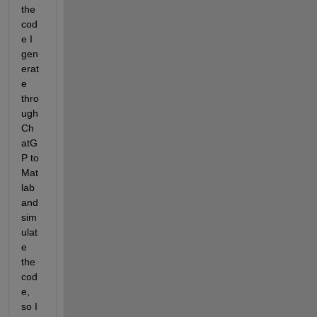
the 
cod
e I 
gen
erat
e 
thro
ugh 
Ch
atG
P to 
Mat
lab 
and 
sim
ulat
e 
the 
cod
e, 
so I 