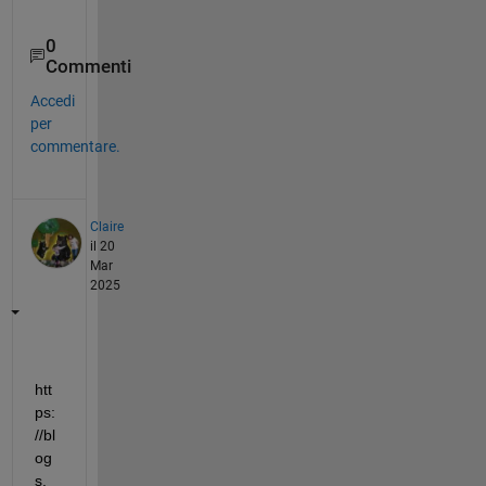
0
Commenti
Accedi
per
commentare.
Claire
il 20
Mar
2025
htt
ps:
//bl
og
s.