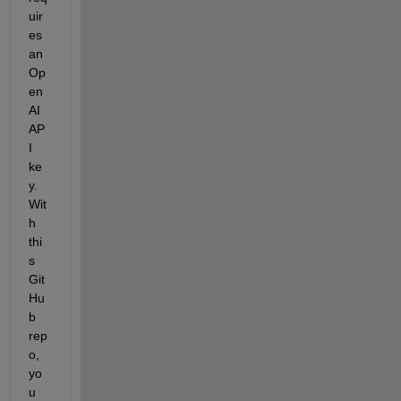
uir
es 
an 
Op
en
AI 
AP
I 
ke
y. 
Wit
h 
thi
s 
Git
Hu
b 
rep
o, 
yo
u 