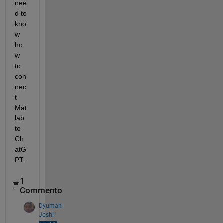
nee
d to 
kno
w 
ho
w 
to 
con
nec
t 
Mat
lab 
to 
Ch
atG
PT.
1
Commento
Dyuman
Joshi