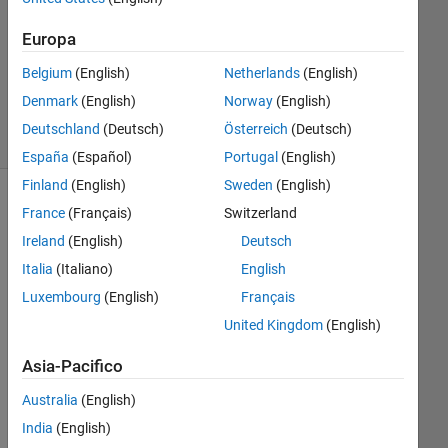
Aggiornato
Europa
20 Mar
Belgium
(English)
Netherlands
(English)
2025
125
Denmark
(English)
Norway
(English)
Visualizzazioni
Deutschland
(Deutsch)
Österreich
(Deutsch)
(30 giorni)
España
(Español)
Portugal
(English)
Finland
(English)
Sweden
(English)
France
(Français)
Switzerland
Ireland
(English)
Deutsch
Italia
(Italiano)
English
Luxembourg
(English)
Français
United Kingdom
(English)
Asia-Pacifico
I 
Australia
(English)
wa
nt 
India
(English)
to 