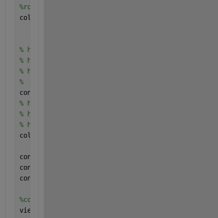
%rotate(hx1,[0 0 1],25)
colorbar;
% hx4 = slice(X,Y,Z,f(X,Y,Z),[],[],z(25));
% hx4.FaceColor = 'interp';
% hx4.EdgeColor = 'none';
%  colorbar;
contourslice(X,Y,Z,f(X,Y,Z),[],[],z(100));
% hx5 = slice(X,Y,Z,f(X,Y,Z),[],[],z(100));
% hx5.FaceColor = 'interp';
% hx5.EdgeColor = 'none';
colorbar;
contourslice(X,Y,Z,f(X,Y,Z),x(10),[], [])
contourslice(X,Y,Z,f(X,Y,Z),[],y(10), [])
contourslice(X,Y,Z,f(X,Y,Z),[],[],z(10))
%contourslice(X,Y,Z,f(X,Y,Z),[xmin, 100, xmax],ymax
view(3)