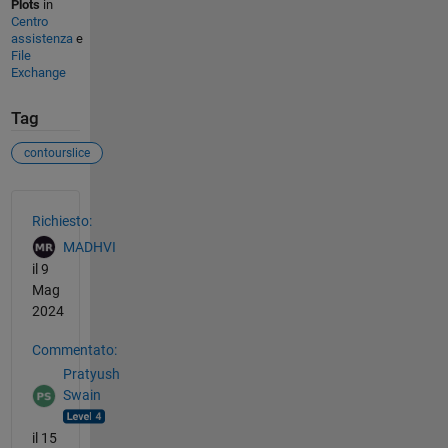
Plots
in
Centro
assistenza
e
File
Exchange
Tag
contourslice
Vedere anche
Richiesto:
MADHVI
il 9
Mag
2024
Commentato:
Pratyush
Swain
il 15