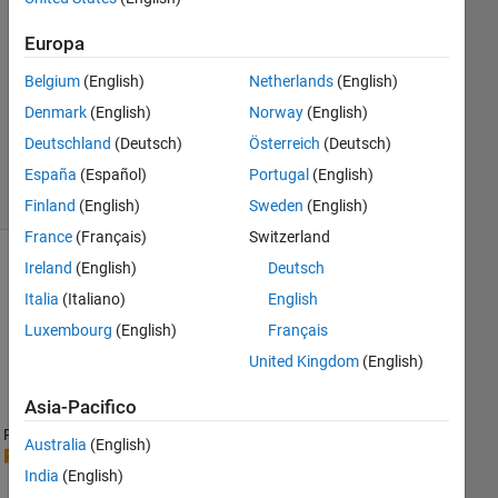
0
Risposte
Europa
Aggiornato
Belgium
(English)
Netherlands
(English)
15 Mag
Denmark
(English)
Norway
(English)
2024
Deutschland
(Deutsch)
Österreich
(Deutsch)
4
Visualizzazioni
España
(Español)
Portugal
(English)
(30 giorni)
Finland
(English)
Sweden
(English)
France
(Français)
Switzerland
Ireland
(English)
Deutsch
Mostra
Italia
(Italiano)
English
commenti
meno
Luxembourg
(English)
Français
recenti
United Kingdom
(English)
Asia-Pacifico
Ran in:
Australia
(English)
I
India
(English)
n 