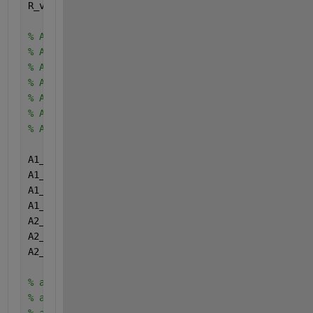
R_value = Ra_value*xi;
% A1_1_1 = -7.5303;
% A1_1_2 = -1.6340;
% A1_2_1 = 0.8963;
% A1_2_2 =  -0.5867;
% A2_1_1 = -0.3891;
% A2_1_2 = -0.7100;
% A2_2_1 = 0.0256;
A1_1_1 = -6.8611;
A1_1_2 = -1.5016;
A1_2_1 = 0.8252;
A1_2_2 =  -0.5324;
A2_1_1 = -0.2012;
A2_1_2 = -0.5086;
A2_2_1 = 0.0171;
% a1 = sin(pi.*Z);
% a2 = sin(2.*pi.*Z);