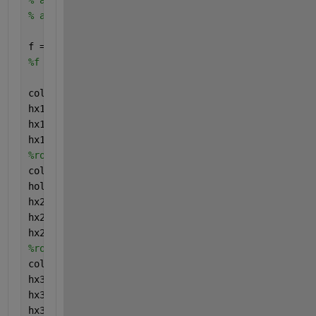
% a3 = cos(pi.*D_value.*X./L_value);
% a4 = cos(pi.*D_value.*Y./B_value);
f = @(X,Y,Z)  (pi^2.*A1_1_1.*sin(pi.*Z) + (pi^2+(pi
%f = @(X,Y,Z)  (pi^2.*A1_1_1.*a1 + (pi^2+(pi^2.*D_v
colormap(turbo)
hx1 = slice(X,Y,Z,f(X,Y,Z),x(100),[],[]);
hx1.FaceColor = 
'interp'
;
hx1.EdgeColor = 
'none'
;
%rotate(hx1,[1 0 0],45)
colorbar;
hold 
on
hx2 = slice(X,Y,Z,f(X,Y,Z),[],y(100),[]);
hx2.FaceColor = 
'interp'
;
hx2.EdgeColor = 
'none'
;
%rotate(hx2,[0 0 1],45)
colorbar;
hx3 = slice(X,Y,Z,f(X,Y,Z),[],[],z(1));
hx3.FaceColor = 
'interp'
;
hx3.EdgeColor = 
'none'
;