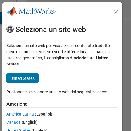
Vai al contenuto
MATLAB
Answers
ATLAB Answers
File Exchange
Cody
AI Chat Playground
Dis
Seleziona un sito web
Seleziona un sito web per visualizzare contenuto tradotto
the
dove disponibile e vedere eventi e offerte locali. In base alla
tua area geografica, ti consigliamo di selezionare:
United
contours
States
.
are not
coming
United States
in the
Puoi anche selezionare un sito web dal seguente elenco:
plot
Americhe
MADHVI
América Latina
(Español)
9 Mag
Canada
(English)
2024
United States
(English)