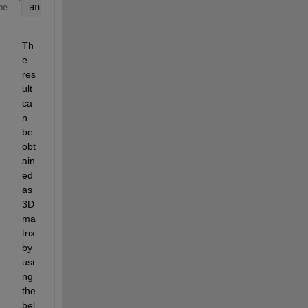
ans = p(1:Y, 1:X-d)- p(1:Y, 1+d:X)
me
Th
e 
res
ult 
ca
n 
be 
obt
ain
ed 
as 
3D 
ma
trix 
by 
usi
ng 
the 
bel