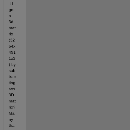
't I 
get 
a 
3d 
mat
rix 
(32
64x
491
1x3
) by 
sub
trac
ting 
two 
3D 
mat
rix? 
Ma
ny 
tha