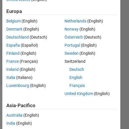
Wang
Europa
Ryan
5 Set
Belgium
(English)
Netherlands
(English)
2024
Denmark
(English)
Norway
(English)
2
Deutschland
(Deutsch)
Österreich
(Deutsch)
Risposte
España
(Español)
Portugal
(English)
Aggiornato
Finland
(English)
Sweden
(English)
6 Set 2024
France
(Français)
Switzerland
8
Visualizzazioni
Ireland
(English)
Deutsch
(30 giorni)
Italia
(Italiano)
English
Luxembourg
(English)
Français
United Kingdom
(English)
Asia-Pacifico
Australia
(English)
India
(English)