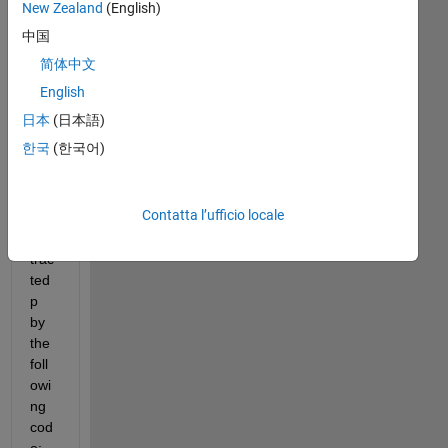
New Zealand
(English)
I 
中国
hav
简体中文
e a 
326
English
4x4
日本
(日本語)
912
한국
(한국어)
x3 
mat
rix 
Contatta l’ufficio locale
p, I 
sub
trac
ted 
p 
by 
the 
foll
owi
ng 
cod