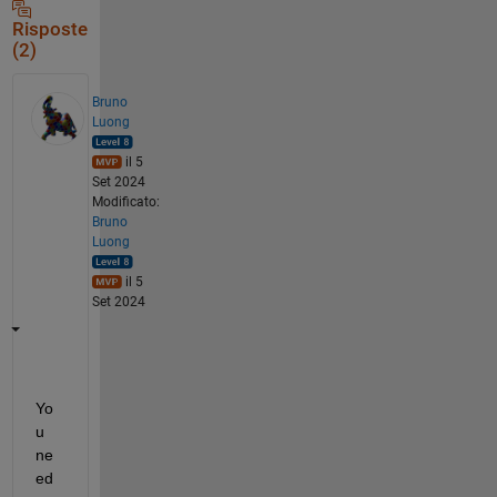
Risposte
(2)
Bruno
Luong
il 5
Set 2024
Modificato:
Bruno
Luong
il 5
Set 2024
Yo
u 
ne
ed 