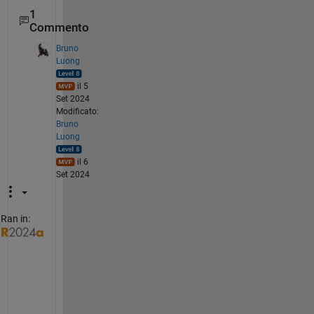
1
Commento
Bruno
Luong
il 5
Set 2024
Modificato:
Bruno
Luong
il 6
Set 2024
Ran in:
T
o 
f
a