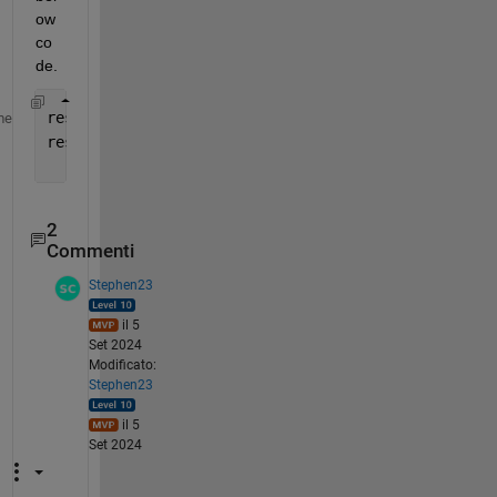
ow 
co
de.
result = zeros(Y, X-d, 3);
me
result = p(1:Y, 1:X-d, :) - p(1:Y, 1+d:X, :);
2
Commenti
Stephen23
il 5
Set 2024
Modificato:
Stephen23
il 5
Set 2024