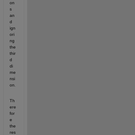
on
s 
an
d 
ign
ori
ng 
the 
thir
d 
di
me
nsi
on.
Th
ere
for
e 
the 
res