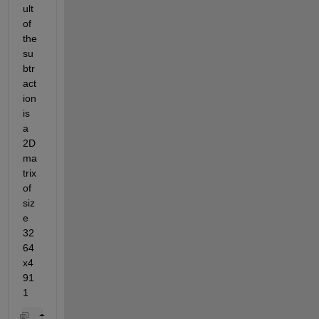
ult 
of 
the 
su
btr
act
ion  
is 
a 
2D 
ma
trix 
of 
siz
e 
32
64
x4
91
1