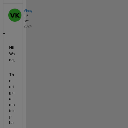
Vinay
il 5
Set
2024
Hii 
Wa
ng,
Th
e 
ori
gin
al 
ma
trix 
p
ha