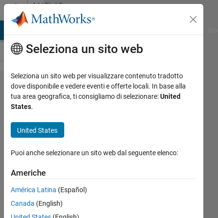
Vai al contenuto
MATLAB
Answers
ATLAB Answers
File Exchange
Cody
AI Chat Playground
Dis
Seleziona un sito web
Seleziona un sito web per visualizzare contenuto tradotto
I
dove disponibile e vedere eventi e offerte locali. In base alla
tua area geografica, ti consigliamo di selezionare:
United
substracted
States
.
two 3D
matrix and
United States
get a 2D
Puoi anche selezionare un sito web dal seguente elenco:
matrix
instead of
Americhe
3D matrix,
América Latina
(Español)
why?
Canada
(English)
United States
(English)