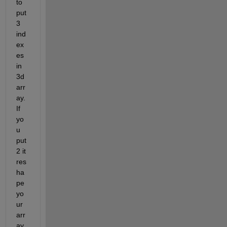
to 
put 
3 
ind
ex
es 
in 
3d 
arr
ay. 
If 
yo
u 
put 
2 it 
res
ha
pe 
yo
ur 
arr
ay 