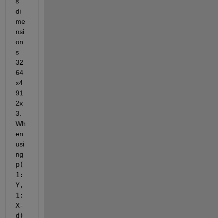
s 
di
me
nsi
on
s 
32
64
x4
91
2x
3. 
Wh
en 
usi
ng 
p(
1:
Y, 
1:
X-
d)