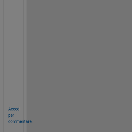
ans
=
1x2
size(A(:,:,:,:))
ans
=
1x3
size(A(:,:,:,:,:)) 
% yes all trailing dimens
ans
=
1x3
Accedi
per
commentare.