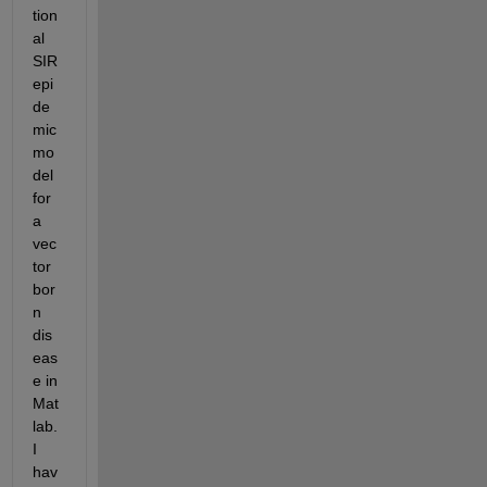
tion
al 
SIR 
epi
de
mic 
mo
del 
for 
a 
vec
tor 
bor
n  
dis
eas
e in 
Mat
lab. 
I 
hav