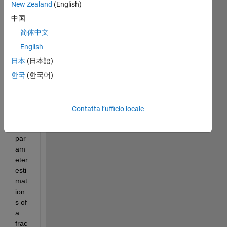
New Zealand
(English)
I 
中国
wa
nt 
简体中文
to 
English
kno
日本
(日本語)
w 
the 
한국
(한국어)
cod
e 
for 
Contatta l’ufficio locale
find
ing 
par
am
eter 
esti
mat
ion
s of 
a 
frac