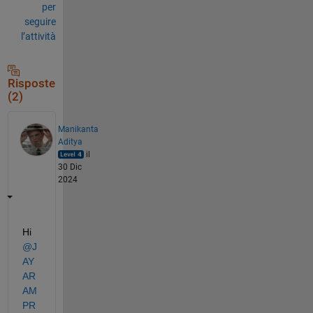
per
seguire
l’attività
Risposte
(2)
Manikanta
Aditya
il
30 Dic
2024
Hi 
@J
AY
AR
AM 
PR