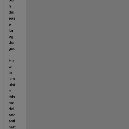
bor
n 
dis
eas
e 
for 
eg 
den
gue
. 
Ho
w 
to 
sim
ulat
e 
this 
mo
del 
and 
esti
mat