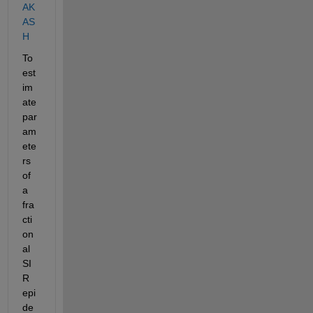
AK
AS
H
To 
est
im
ate 
par
am
ete
rs 
of 
a 
fra
cti
on
al 
SI
R 
epi
de