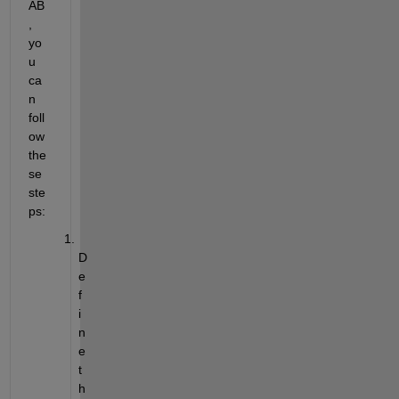
AB
, 
yo
u 
ca
n 
foll
ow 
the
se 
ste
ps:
D
e
f
i
n
e 
t
h