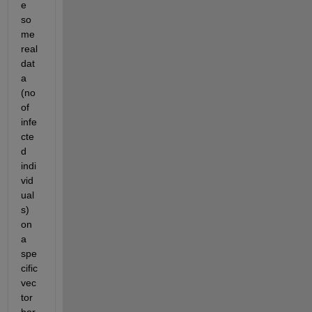
e 
so
me 
real 
dat
a 
(no 
of 
infe
cte
d 
indi
vid
ual
s) 
on 
a 
spe
cific 
vec
tor 