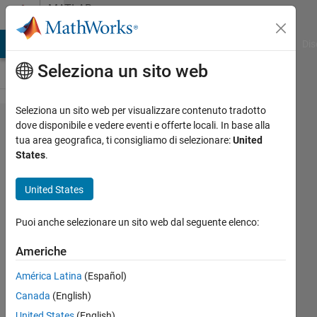
Vai al contenuto
MATLAB
Answers
ATLAB Answers
File Exchange
Cody
AI Chat Playground
Dis
Seleziona un sito web
Seleziona un sito web per visualizzare contenuto tradotto
How to
dove disponibile e vedere eventi e offerte locali. In base alla
tua area geografica, ti consigliamo di selezionare:
United
estimate
States
.
parameters
of
United States
fractional
Puoi anche selezionare un sito web dal seguente elenco:
SIR
epidemic
Americhe
model?
América Latina
(Español)
Canada
(English)
JAYARAM
United States
(English)