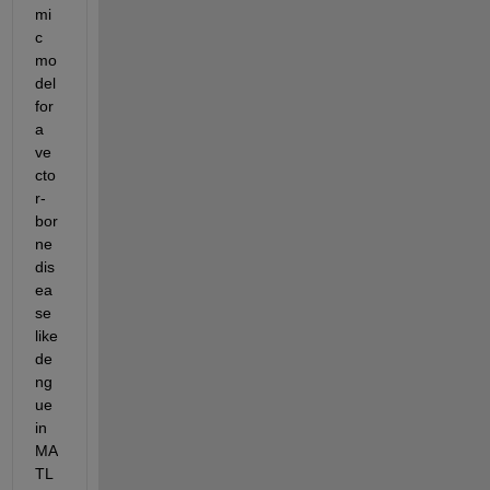
mi
c 
mo
del 
for 
a 
ve
cto
r-
bor
ne 
dis
ea
se 
like 
de
ng
ue 
in 
MA
TL