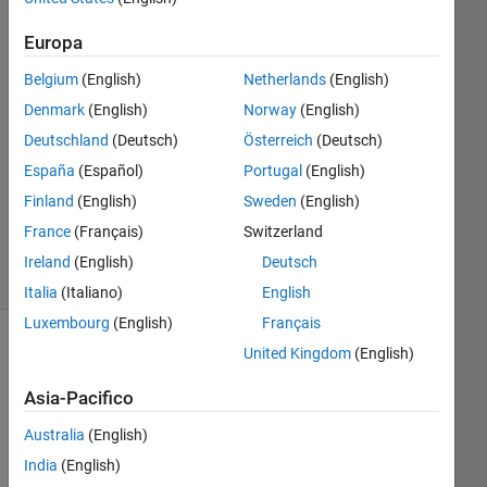
PRAKASH
30 Dic
Europa
2024
Belgium
(English)
Netherlands
(English)
2
Risposte
Denmark
(English)
Norway
(English)
Deutschland
(Deutsch)
Österreich
(Deutsch)
Aggiornato
España
(Español)
Portugal
(English)
30 Dic
Finland
(English)
Sweden
(English)
2024
17
France
(Français)
Switzerland
Visualizzazioni
Ireland
(English)
Deutsch
(30 giorni)
Italia
(Italiano)
English
Luxembourg
(English)
Français
United Kingdom
(English)
Asia-Pacifico
Australia
(English)
India
(English)