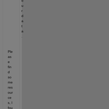
o
u
r 
d
a
t
a
.
Ple
as
e 
fin
d 
so
me 
res
our
ce
s, I 
fou