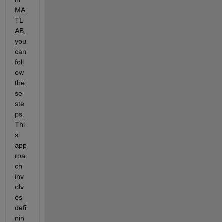
MA
TL
AB, 
you 
can 
foll
ow 
the
se 
ste
ps. 
Thi
s 
app
roa
ch 
inv
olv
es 
defi
nin