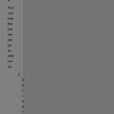
You 
can 
use 
the 
bel
ow 
ste
ps 
as 
refe
ren
ce.
D
e
f
i
n
e 
t