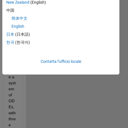
New Zealand
(English)
中国
De
简体中文
ar 
English
Mat
日本
(日本語)
lab 
Tea
한국
(한국어)
m, 
Contatta l’ufficio locale
I 
hav
e a 
syst
em 
of 
OD
Es, 
with 
thre
e 