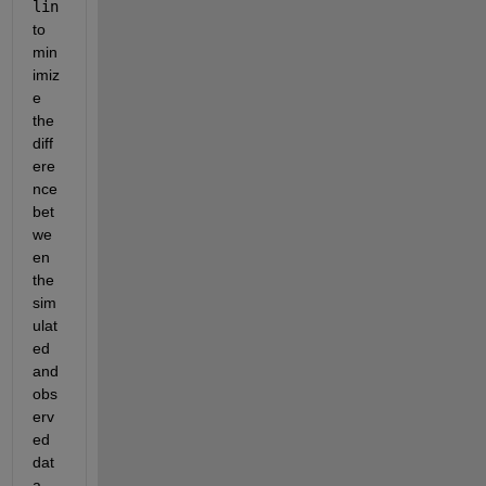
lin
to 
min
imiz
e 
the 
diff
ere
nce 
bet
we
en 
the 
sim
ulat
ed 
and 
obs
erv
ed 
dat
a.