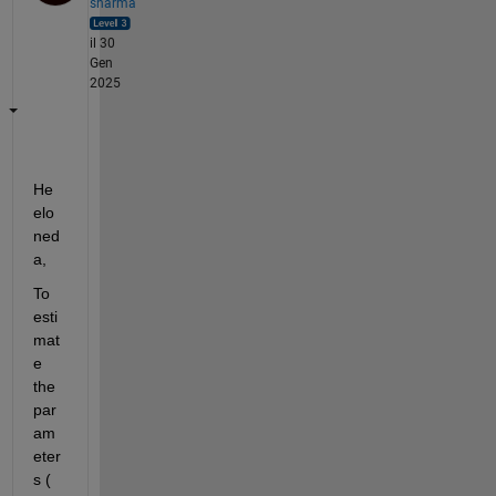
sharma
il 30
Gen
2025
He
elo 
ned
a,
To 
esti
mat
e 
the 
par
am
eter
s ( 