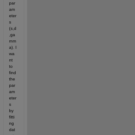
par
am
eter
s 
(s,d
,ga
mm
a). I 
wa
nt 
to 
find 
the 
par
am
eter
s 
by 
fitti
ng 
dat