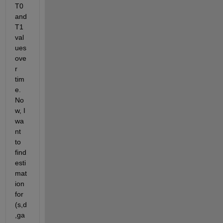
T0 
and 
T1 
val
ues 
ove
r 
tim
e. 
No
w, I 
wa
nt 
to 
find 
esti
mat
ion 
for 
(s,d
,ga