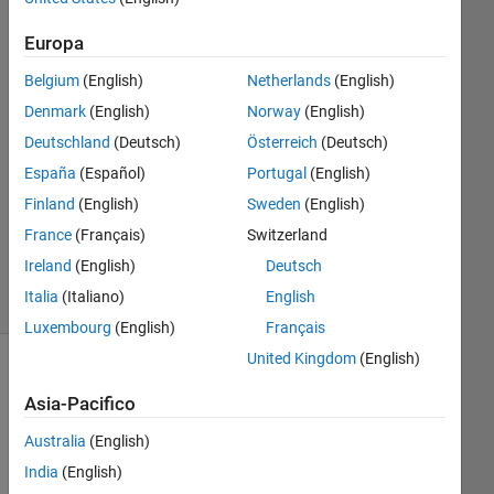
2025
2
Europa
Risposte
Belgium
(English)
Netherlands
(English)
Risposta
Denmark
(English)
Norway
(English)
accettata
Deutschland
(Deutsch)
Österreich
(Deutsch)
España
(Español)
Portugal
(English)
Aggiornato
Finland
(English)
Sweden
(English)
31 Gen
2025
France
(Français)
Switzerland
9
Ireland
(English)
Deutsch
Visualizzazioni
Italia
(Italiano)
English
(30 giorni)
Luxembourg
(English)
Français
United Kingdom
(English)
Asia-Pacifico
Australia
(English)
India
(English)