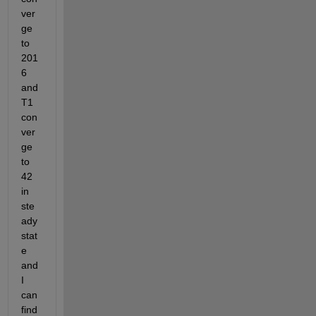
ver
ge 
to 
201
6 
and 
T1 
con
ver
ge 
to 
42 
in 
ste
ady 
stat
e 
and 
I 
can 
find 