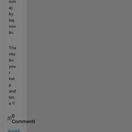
mm
a) 
by 
lsq
non
lin.
Tha
nks 
for 
you
r 
hel
p 
and 
tim
e !!
0
Commenti
Accedi