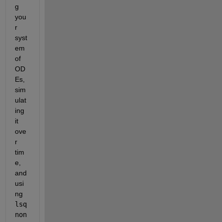
g 
you
r 
syst
em 
of 
OD
Es, 
sim
ulat
ing 
it 
ove
r 
tim
e, 
and 
usi
ng 
lsq
non