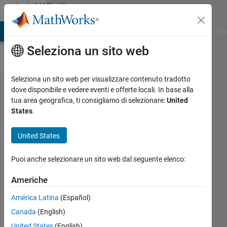
Vai al contenuto
MATLAB
Answers
ATLAB Answers
File Exchange
Cody
AI Chat Playground
Dis
Seleziona un sito web
Seleziona un sito web per visualizzare contenuto tradotto
Finding
dove disponibile e vedere eventi e offerte locali. In base alla
tua area geografica, ti consigliamo di selezionare:
United
parameters
States
.
by fitting
data to a
United States
system of
Puoi anche selezionare un sito web dal seguente elenco:
ODEs with
lsqnonlin
Americhe
América Latina
(Español)
Neda
Canada
(English)
30 Gen
United States
(English)