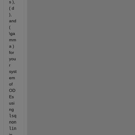
s ), 
( d 
), 
and 
( 
\ga
mm
a ) 
for 
you
r 
syst
em 
of 
OD
Es 
usi
ng 
lsq
non
lin
in 