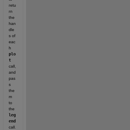
retu
rn 
the 
han
dle
s of 
eac
h 
plo
t
call, 
and 
pas
s 
the
m 
to 
the 
leg
end
call.