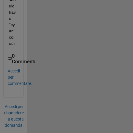
uld 
hav
e 
''cy
an'' 
col
our
0
Commenti
Accedi
per
commentare.
Accedi per
rispondere
a questa
domanda.