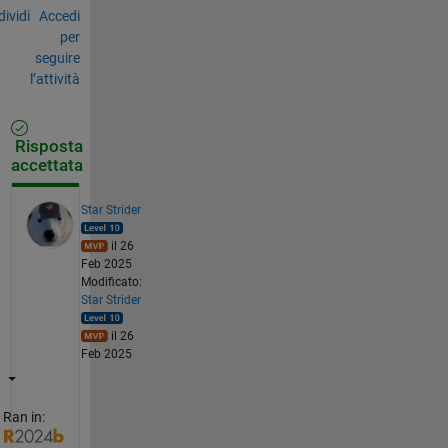
ividi
Accedi
per
seguire
l’attività
Risposta
accettata
Star Strider
il 26
Feb 2025
Modificato:
Star Strider
il 26
Feb 2025
Ran in: