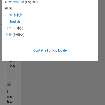
recenti
New Zealand
(English)
中国
简体中文
English
first_data = [[3 4 8 1];[3 6 4 9]];  
% desired lege
me
日本
(日本語)
second_data = [[1 3 5];[3 2 7];[3 4 2]]; 
% desired 
combine = {first_data,second_data};  
% recieving ne
한국
(한국어)
colours = {
'g'
,
'c'
};
Legend_Names = {
'first'
,
'second'
};
for 
i = 1:length(combine)
Contatta l’ufficio locale
    plot(cell2mat(combine(i)),
'Color'
,cell2mat(colo
end
legend(Legend_Names)
i 
wis
h to 