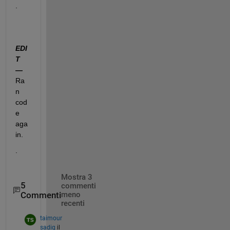
.  
EDI
T 
—
Ra
n 
cod
e 
aga
in.  
.
Mostra 3
5
commenti
Commenti
meno
recenti
taimour
sadiq
il