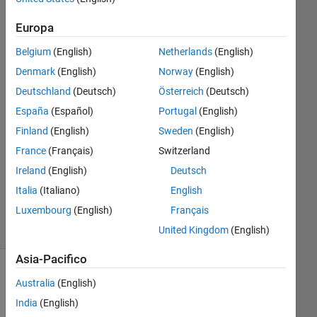
sadiq
26 Feb
Europa
2025
Belgium
(English)
Netherlands
(English)
1
Risposta
Denmark
(English)
Norway
(English)
Deutschland
(Deutsch)
Österreich
(Deutsch)
Risposta
España
(Español)
Portugal
(English)
accettata
Finland
(English)
Sweden
(English)
Aggiornato
France
(Français)
Switzerland
26 Feb
Ireland
(English)
Deutsch
2025
Italia
(Italiano)
English
21
Luxembourg
(English)
Français
Visualizzazioni
(30 giorni)
United Kingdom
(English)
Asia-Pacifico
Mostra
Australia
(English)
commenti
India
(English)
meno