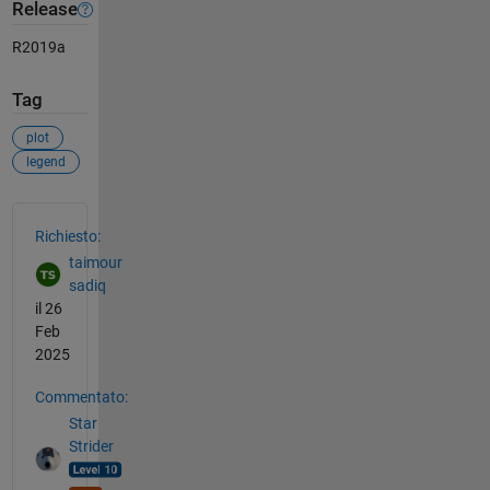
Release
R2019a
Tag
plot
legend
Vedere anche
Richiesto:
taimour
sadiq
il 26
Feb
2025
Commentato:
Star
Strider