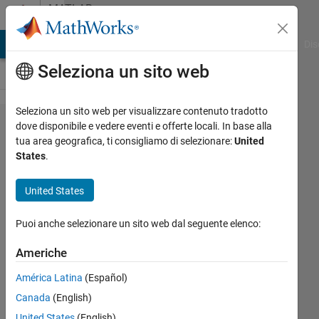
Vai al contenuto
MATLAB
Answers
ATLAB Answers
File Exchange
Cody
AI Chat Playground
Dis
Seleziona un sito web
Seleziona un sito web per visualizzare contenuto tradotto
way to
dove disponibile e vedere eventi e offerte locali. In base alla
tua area geografica, ti consigliamo di selezionare:
United
legend a
States
.
data
organized
United States
into
Puoi anche selezionare un sito web dal seguente elenco:
colours in
simple
Americhe
plot?
América Latina
(Español)
Canada
(English)
taimour
United States
(English)