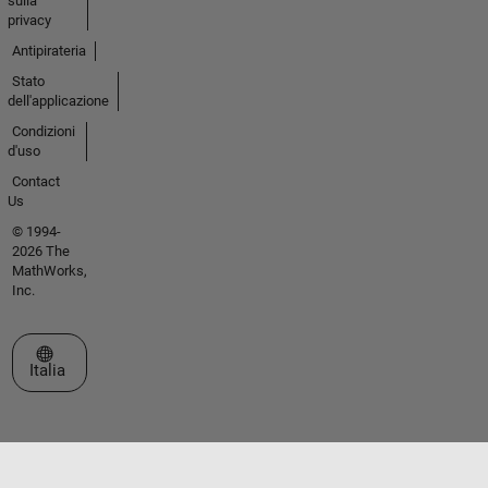
sulla
privacy
Antipirateria
Stato
dell'applicazione
Condizioni
d'uso
Contact
Us
© 1994-
2026 The
MathWorks,
Inc.
Seleziona un sito web
Italia