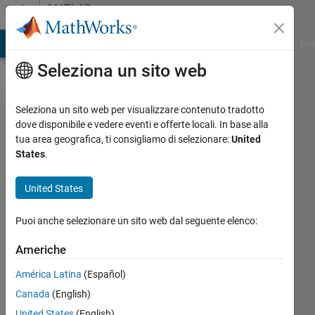
Vai al contenuto
MATLAB
Answers
ATLAB Answers
File Exchange
Cody
AI Chat Playground
Dis
Seleziona un sito web
Seleziona un sito web per visualizzare contenuto tradotto
calculating the
dove disponibile e vedere eventi e offerte locali. In base alla
tua area geografica, ti consigliamo di selezionare:
United
transmissibility
States
.
of a 5 Degrees
of Freedom
United States
(DOF) system
Puoi anche selezionare un sito web dal seguente elenco:
using MATLAB
Americhe
FAWAZ
América Latina
(Español)
FAREAD
Canada
(English)
AL
United States
(English)
BAKRI