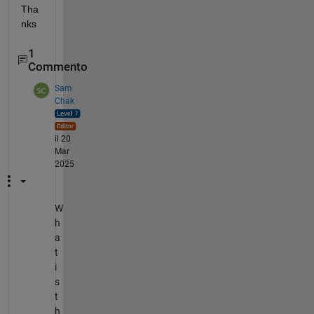
Tha
nks
1
Commento
Sam
Chak
il 20
Mar
2025
W
h
a
t
i
s
t
h