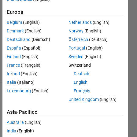
17 Mar
Europa
2025
0
Belgium
(English)
Netherlands
(English)
Risposte
Denmark
(English)
Norway
(English)
Deutschland
(Deutsch)
Österreich
(Deutsch)
Aggiornato
20 Mar
España
(Español)
Portugal
(English)
2025
Finland
(English)
Sweden
(English)
2
France
(Français)
Switzerland
Visualizzazioni
Ireland
(English)
Deutsch
(30 giorni)
Italia
(Italiano)
English
Luxembourg
(English)
Français
United Kingdom
(English)
Asia-Pacifico
Australia
(English)
India
(English)