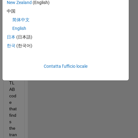
New Zealand
(English)
Hell
中国
o 
简体中文
all,
English
I 
日本
(日本語)
wo
uld 
한국
(한국어)
like 
to 
get 
Contatta l’ufficio locale
a 
MA
TL
AB 
cod
e 
that 
find
s 
the 
tran