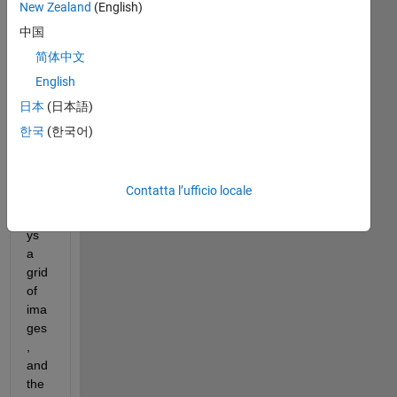
New Zealand
(English)
my 
GUI
中国
, 
简体中文
ther
English
e 
are 
日本
(日本語)
5 
한국
(한국어)
axe
s, 
one 
Contatta l’ufficio locale
dis
pla
ys 
a 
grid 
of 
ima
ges
, 
and 
the 