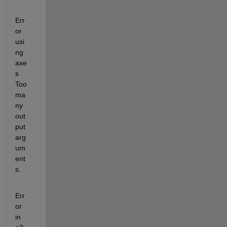
Err
or 
usi
ng 
axe
s 
Too 
ma
ny 
out
put 
arg
um
ent
s.
Err
or 
in 