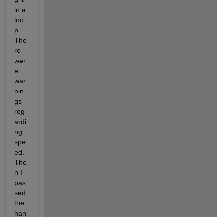
in a 
loo
p. 
The
re 
wer
e 
war
nin
gs 
reg
ardi
ng 
spe
ed. 
The
n I 
pas
sed 
the 
han