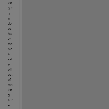
kin
g it 
gc
a 
do
es 
ha
ve 
the 
nic
e 
sid
e 
eff
ect 
of 
ma
kin
g 
sur
e 