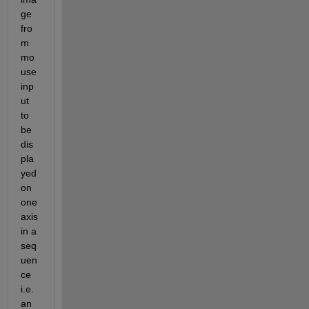
ge 
fro
m 
mo
use 
inp
ut 
to 
be 
dis
pla
yed 
on 
one 
axis 
in a 
seq
uen
ce 
i.e. 
an 