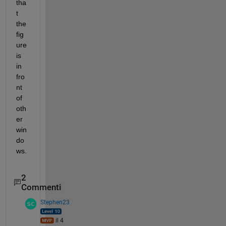
tha
t 
the 
fig
ure 
is 
in 
fro
nt 
of 
oth
er 
win
do
ws.
2
Commenti
Stephen23
il 4