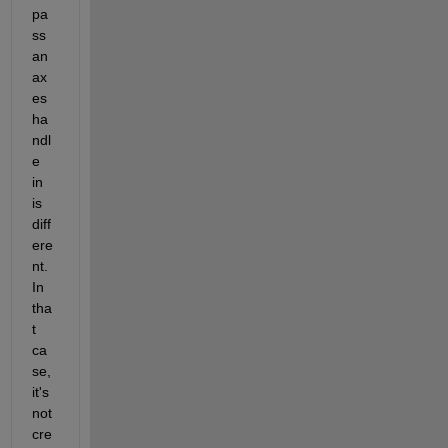
pa
ss 
an 
ax
es 
ha
ndl
e 
in 
is 
diff
ere
nt. 
In 
tha
t 
ca
se, 
it's 
not 
cre