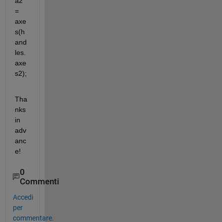
a2 
= 
axe
s(h
and
les.
axe
s2);
Tha
nks 
in 
adv
anc
e!
0
Commenti
Accedi
per
commentare.