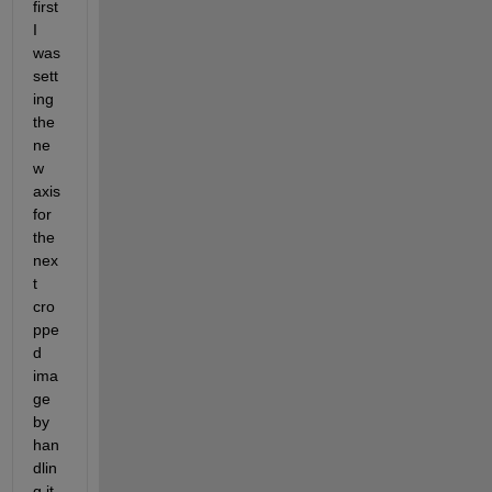
first 
I 
was 
sett
ing 
the 
ne
w 
axis 
for 
the 
nex
t 
cro
ppe
d 
ima
ge 
by 
han
dlin
g it 