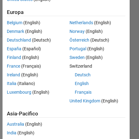
4 Mag
2016
Europa
38
Visualizzazioni
Belgium
(English)
Netherlands
(English)
(30 giorni)
Denmark
(English)
Norway
(English)
Deutschland
(Deutsch)
Österreich
(Deutsch)
España
(Español)
Portugal
(English)
Finland
(English)
Sweden
(English)
France
(Français)
Switzerland
Ireland
(English)
Deutsch
Italia
(Italiano)
English
Luxembourg
(English)
Français
United Kingdom
(English)
Hel
p 
Asia-Pacifico
nee
ded
Australia
(English)
...
India
(English)
In 