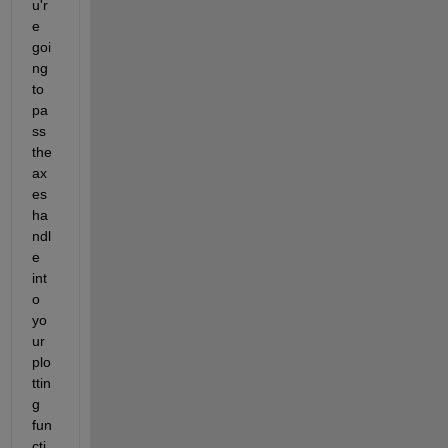
u'r
e 
goi
ng 
to 
pa
ss 
the 
ax
es 
ha
ndl
e 
int
o 
yo
ur 
plo
ttin
g 
fun
cti