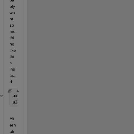
bly 
wa
nt 
so
me
thi
ng 
like 
thi
s 
ins
tea
d.
axes(handles.axes2)
me
a2 = handles.axes;
Alt
ern
ati