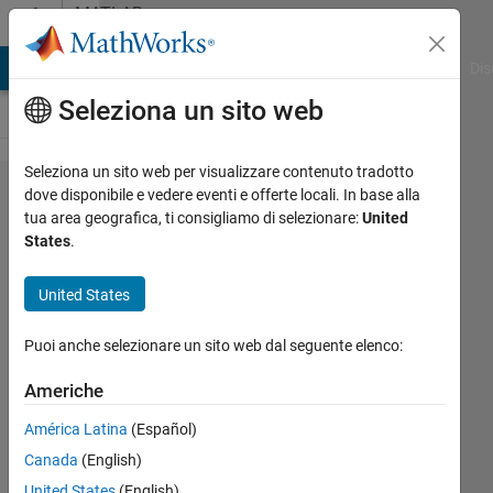
Vai al contenuto
MATLAB
Answers
ATLAB Answers
File Exchange
Cody
AI Chat Playground
Dis
Seleziona un sito web
Seleziona un sito web per visualizzare contenuto tradotto
Handling
dove disponibile e vedere eventi e offerte locali. In base alla
tua area geografica, ti consigliamo di selezionare:
United
axes as
States
.
arguments
United States
Ria3242
Puoi anche selezionare un sito web dal seguente elenco:
4 Mag
2016
Americhe
1
Risposta
América Latina
(Español)
Canada
(English)
Aggiornato
United States
(English)