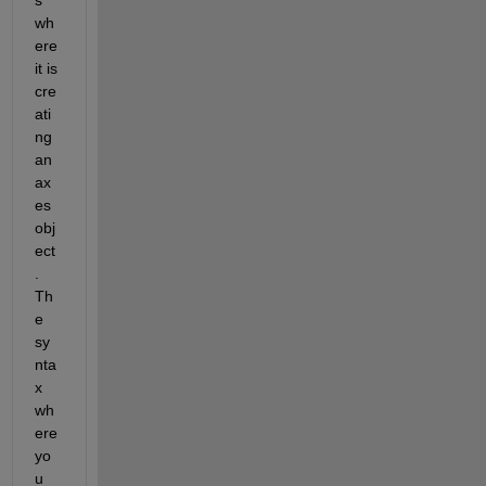
wh
ere 
it is 
cre
ati
ng 
an 
ax
es 
obj
ect
. 
Th
e 
sy
nta
x 
wh
ere 
yo
u 