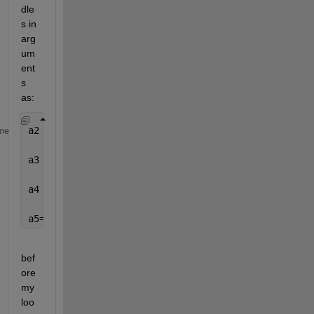
dle
s in 
arg
um
ent
s 
as:
a2 = axes(handles.axes2);
me
a3 = axes(handles.axes3);
a4 = axes(handles.axes4);
a5= axes(handles.axes5);
bef
ore 
my 
loo