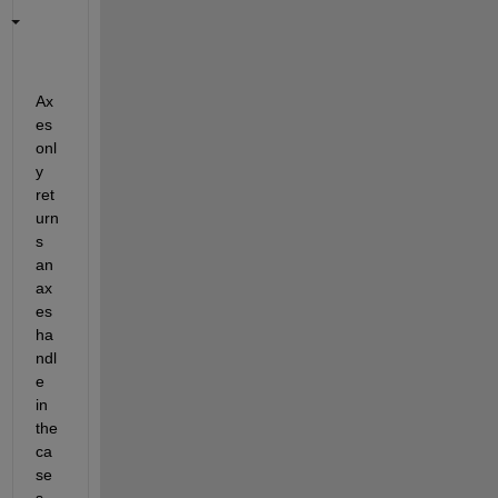
Ax
es 
onl
y 
ret
urn
s 
an 
ax
es 
ha
ndl
e 
in 
the 
ca
se
s 