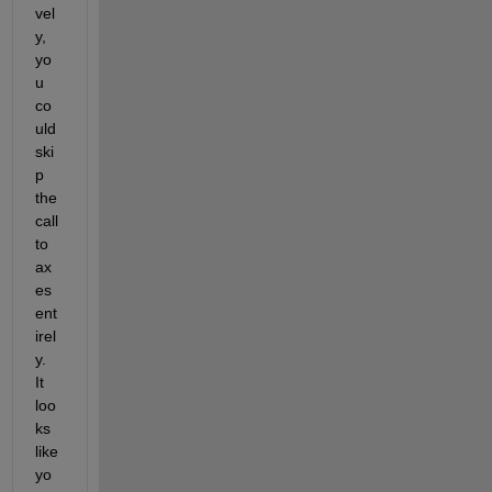
vel
y, 
yo
u 
co
uld 
ski
p 
the 
call 
to 
ax
es 
ent
irel
y. 
It 
loo
ks 
like 
yo