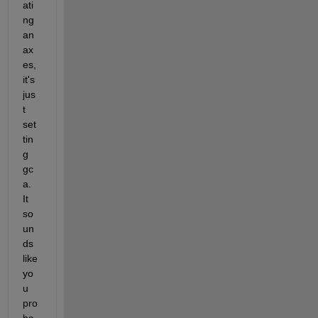
ati
ng 
an 
ax
es, 
it's 
jus
t 
set
tin
g 
gc
a. 
It 
so
un
ds 
like 
yo
u 
pro
ba