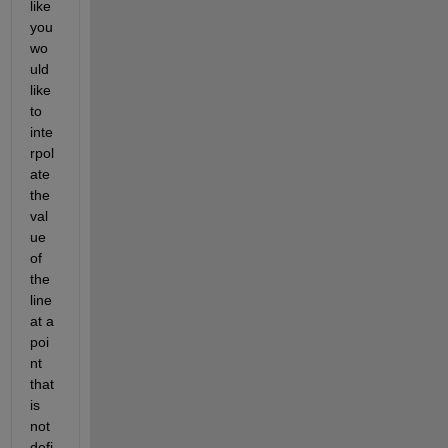
like 
you 
wo
uld 
like 
to 
inte
rpol
ate 
the 
val
ue 
of 
the 
line 
at a 
poi
nt 
that 
is 
not 
defi