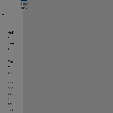
9 Gen
2017
Hell
o 
Fae
z,
Fro
m 
you
r 
des
crip
tion 
it 
sou
nds 