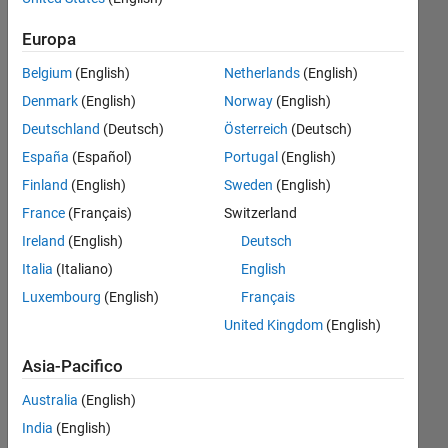
what you
Europa
see in the
Belgium
(English)
Netherlands
(English)
figure. so
Denmark
(English)
Norway
(English)
how can i
Deutschland
(Deutsch)
Österreich
(Deutsch)
extract
España
(Español)
Portugal
(English)
data
Finland
(English)
Sweden
(English)
points in
France
(Français)
Switzerland
new
Ireland
(English)
Deutsch
matrix
Italia
(Italiano)
English
with fixed
Luxembourg
(English)
Français
increment
United Kingdom
(English)
inYaxis(for
example
Asia-Pacifico
of value
Australia
(English)
0.1
India
(English)