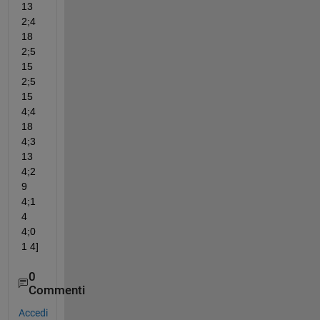
13 
2;4 
18 
2;5 
15 
2;5 
15 
4;4 
18 
4;3 
13 
4;2 
9 
4;1 
4 
4;0 
1 4]
0
Commenti
Accedi