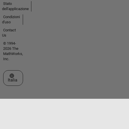
Stato
dell'applicazione
Condizioni
d'uso
Contact
Us
© 1994-
2026 The
MathWorks,
Inc.
Seleziona un sito web
Italia