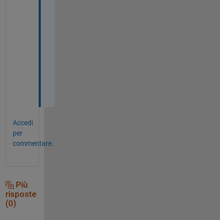
y
o
u 
J
o
r
d
a
n
Accedi
per
commentare.
Più
risposte
(0)