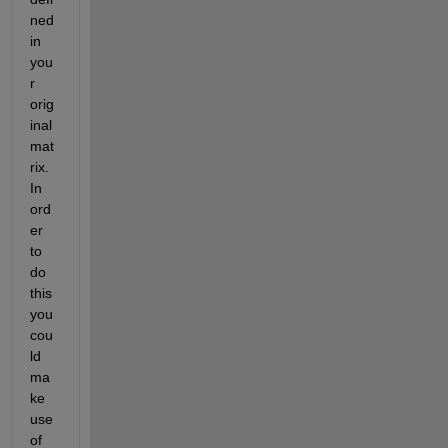
ned 
in 
you
r 
orig
inal 
mat
rix. 
In 
ord
er 
to 
do 
this 
you 
cou
ld 
ma
ke 
use 
of 