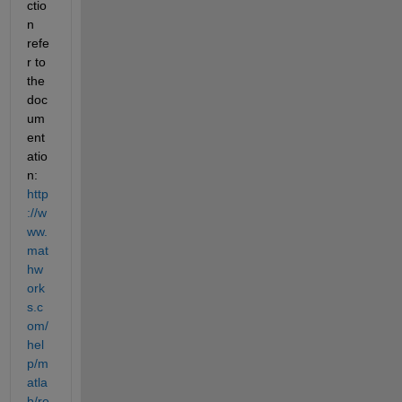
ctio
n 
refe
r to 
the 
doc
um
ent
atio
n:
http
://w
ww.
mat
hw
ork
s.c
om/
hel
p/m
atla
b/re