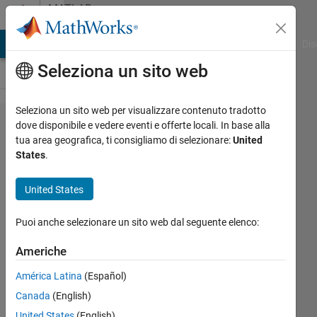
Vai al contenuto
MATLAB
Answers
ATLAB Answers
File Exchange
Cody
AI Chat Playground
Dis
Seleziona un sito web
Seleziona un sito web per visualizzare contenuto tradotto
I have a
dove disponibile e vedere eventi e offerte locali. In base alla
tua area geografica, ti consigliamo di selezionare:
United
matrix 6*2
States
.
as
following
United States
(UNDER
Puoi anche selezionare un sito web dal seguente elenco:
THE
PLOT),
Americhe
after
América Latina
(Español)
plotting
Canada
(English)
them i get
United States
(English)