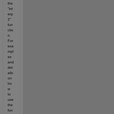
the 
"int
erp
2" 
fun
ctio
n. 
For 
exa
mpl
es 
and 
det
ails 
on 
ho
w 
to 
use 
the 
fun