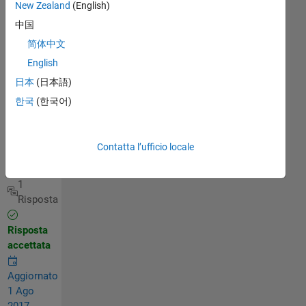
increment
New Zealand
(English)
)without
中国
change
简体中文
Zvalue for
English
curves
日本
(日本語)
한국
(한국어)
Faez
Alkadi
Contatta l’ufficio locale
4 Gen
2017
1
Risposta
Risposta
accettata
Aggiornato
1 Ago
2017