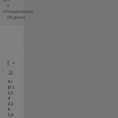
9
Visualizzazioni
(30 giorni)
X=
[0 1 
2;1 
4 
2;2 
9 
2;3 