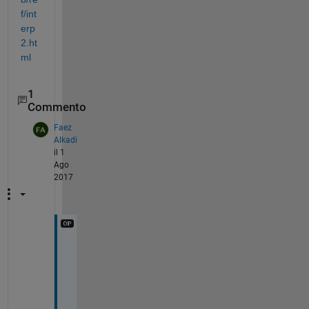
f/int
erp
2.ht
ml
1
Commento
Faez
Alkadi
il 1
Ago
2017
T
h
a
n
k 